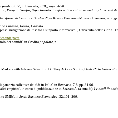
va prudenziale', in
Bancaria
, n.10, pagg.54-58.
2006
, Progetto Smefin, Dipartimento di informatica e studi aziendali, Università di 
la riforma del settore e Basilea 2', in
Rivista Bancaria - Minerva Bancaria
, nr. 1, g
rino Finanza, Torino, 1 agosto
presa: mitigazione del rischio e supporto informativo~, Università dell'Insubria - Fa
Seconda parte
uolo dei confidi', in
Credito popolare
, n.1.
t Markets with Adverse Selection: Do They Act as a Sorting Device?', in
Università
 garanzia collettiva dei fidi in Italia', in
Bancaria
, 7-8, pp. 84-96.
alisi empirica', in corso di pubblicazione in Zazzaro A. (a cura di),
I vincoli finanzia
t to SMEs', in
Small Business Economics
, 32:191–206.