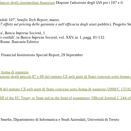
ancio degli intermediari finanziari
Dispone l'adozione degli IAS per i 107 e il
onfidi 107',
Smefin Tech Report
, marzo.
:effetti sul pricing delle garanzie e sull’efficacia degli aiuti pubblici
, Progetto S
ca',
Banca Impresa Società
, 1.
i confidi', in
Banca Impresa Società
, vol. XXV, nr. 1, pagg. 81-132.
, Roma: Bancaria Editrice
, Financial Institutions Special Report, 29 September
 forma di garanzie
one degli articoli 87 e 88 del trattato CE agli aiuti di Stato concessi sotto forma 
 del trattato CE agli aiuti di Stato concessi sotto forma di garanzie (2008/C 155/0
 of the EC Treaty to State aid in the form of guarantees, Official Journal C 244 of
o Smefin, Dipartimento di Informatica e Studi Aziendali, Università di Trento