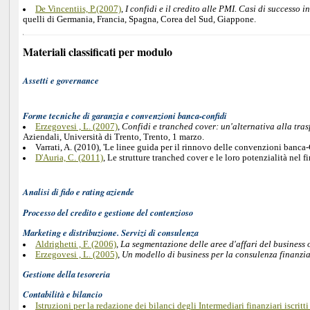
De Vincentiis, P.(2007)
,
I confidi e il credito alle PMI. Casi di successo i
quelli di Germania, Francia, Spagna, Corea del Sud, Giappone.
Materiali classificati per modulo
Assetti e governance
Forme tecniche di garanzia e convenzioni banca-confidi
Erzegovesi , L. (2007)
,
Confidi e tranched cover: un'alternativa alla tras
Aziendali, Università di Trento, Trento, 1 marzo.
Varrati, A. (2010), 'Le linee guida per il rinnovo delle convenzioni banca-
D'Auria, C. (2011)
, Le strutture tranched cover e le loro potenzialità nel
Analisi di fido e rating aziende
Processo del credito e gestione del contenzioso
Marketing e distribuzione. Servizi di consulenza
Aldrighetti , F. (2006)
,
La segmentazione delle aree d'affari del business 
Erzegovesi , L. (2005)
,
Un modello di business per la consulenza finanzia
Gestione della tesoreria
Contabilità e bilancio
Istruzioni per la redazione dei bilanci degli Intermediari finanziari iscritt