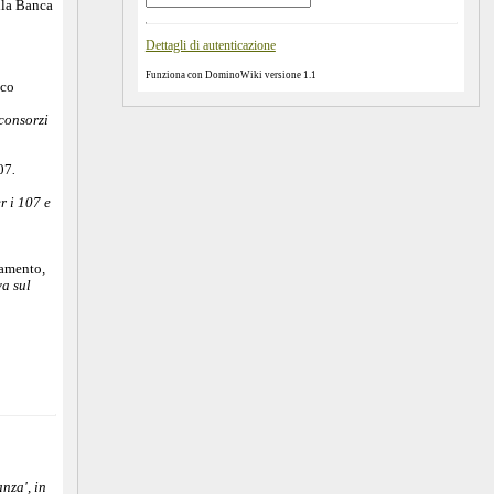
lla Banca
Dettagli di autenticazione
Funziona con DominoWiki versione 1.1
nco
 consorzi
07
.
r i 107 e
rnamento
,
va sul
nza', in