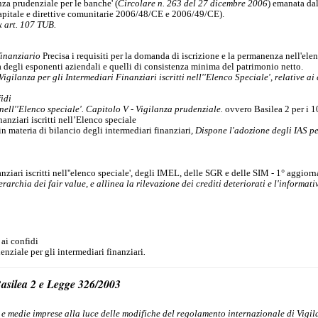
nza prudenziale per le banche' (
Circolare n. 263 del 27 dicembre 2006
) emanata da
 capitale e direttive comunitarie 2006/48/CE e 2006/49/CE).
x art. 107 TUB.
finanziario
Precisa i requisiti per la domanda di iscrizione e la permanenza nell'ele
za degli esponenti aziendali e quelli di consistenza minima del patrimonio netto.
gilanza per gli Intermediari Finanziari iscritti nell''Elenco Speciale', relative ai
fidi
i nell''Elenco speciale'. Capitolo V - Vigilanza prudenziale.
ovvero Basilea 2 per i 1
nanziari iscritti nell’Elenco speciale
 materia di bilancio degli intermediari finanziari
, Dispone l'adozione degli IAS pe
nanziari iscritti nell''elenco speciale', degli IMEL, delle SGR e delle SIM - 1° aggio
archia dei fair value, e allinea la rilevazione dei crediti deteriorati e l'informati
ai confidi
nziale per gli intermediari finanziari
.
 Basilea 2 e Legge 326/2003
e e medie imprese alla luce delle modifiche del regolamento internazionale di Vigila