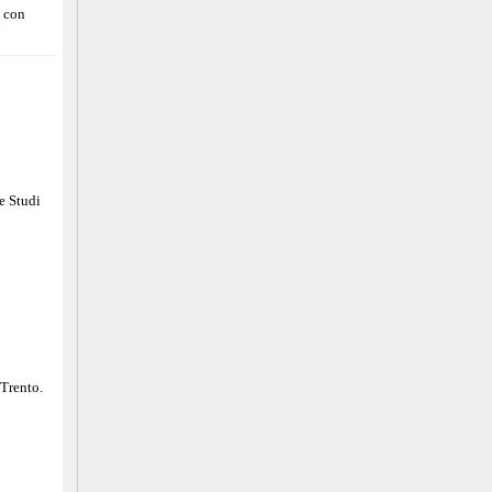
o con
e Studi
 Trento.