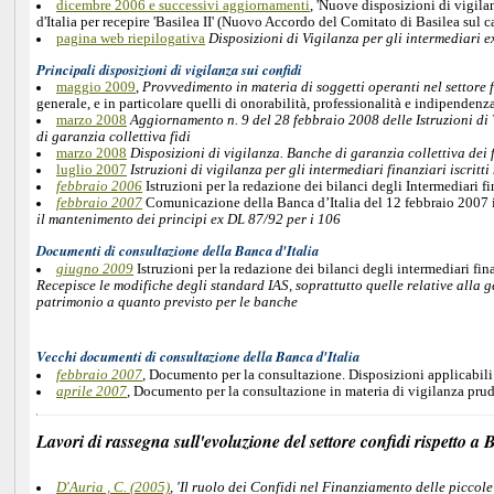
dicembre 2006 e successivi aggiornamenti
, 'Nuove disposizioni di vigila
d'Italia per recepire 'Basilea II' (Nuovo Accordo del Comitato di Basilea sul
pagina web riepilogativa
Disposizioni di Vigilanza per gli intermediari e
Principali disposizioni di vigilanza sui confidi
maggio 2009
,
Provvedimento in materia di soggetti operanti nel settore 
generale, e in particolare quelli di onorabilità, professionalità e indipenden
marzo 2008
Aggiornamento n. 9 del 28 febbraio 2008 delle Istruzioni di Vi
di garanzia collettiva fidi
marzo 2008
Disposizioni di vigilanza. Banche di garanzia collettiva dei 
luglio 2007
Istruzioni di vigilanza per gli intermediari finanziari iscritt
febbraio 2006
Istruzioni per la redazione dei bilanci degli Intermediari fi
febbraio 2007
Comunicazione della Banca d’Italia del 12 febbraio 2007 in
il mantenimento dei principi ex DL 87/92 per i 106
Documenti di consultazione della Banca d'Italia
giugno 2009
Istruzioni per la redazione dei bilanci degli intermediari fi
Recepisce le modifiche degli standard IAS, soprattutto quelle relative alla ger
patrimonio a quanto previsto per le banche
Vecchi documenti di consultazione della Banca d'Italia
febbraio 2007
,
Documento per la consultazione. Disposizioni applicabili 
aprile 2007
,
Documento per la consultazione in materia di vigilanza prude
Lavori di rassegna sull'evoluzione del settore confidi rispetto a
D'Auria , C. (2005)
, 'Il ruolo dei Confidi nel Finanziamento delle piccol