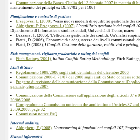
Comunicazione della Banca d’Italia del 12 febbraio 2007 in materia di bil
mantenimento dei principi ex DL 87/92 per i 106]
Pianificazione e controllo di gestione
Erzegovesi L. (2008)
, 'Verso nuovi modelli di equilibrio gestionale dei c
Aldrighetti F; Erzegovesi L (2007)
,
L’equilibrio gestionale dei confidi 107
Dipartimento di informatica e studi aziendali, Università di Trento, marzo.
Bazzana , F. (2006), 'L'efficienza gestionale dei confidi. Un'analisi empiri
Piatti , D. (2006), 'Economicità e adeguatezza dei livelli commissionali de
Piatti, D. (2008),
I Confidi. Gestione delle garanzie, redditività e pricing
Risk management, vigilanza prudenziale e rating dei confidi
Fitch Ratings (2001)
,
Italian Confidi Rating Methodology
, Fitch Ratings
Aiuti di Stato
Regolamento 1998/2006 sugli aiuti de minimis del dicembre 2006
Comunicazione 2000-C 71/07 del 2000 sugli aiuti di Stato concessi sotto
Progetto di revisione della comunicazione della Commissione sull'applicazi
garanzie, giugno 2007
Comunicazione della Commissione sull'applicazione degli articoli 87 e 88
20/06/2008
Corrigendum to Commission notice on the application of Articles 87 and 88
25.09.2008, page 32
Commission notice FAQ
Internal auditing
Aldrighetti, F. (2008)
,
L'outsourcing di funzioni nei confidi 107
, Progett
Sistemi informativi