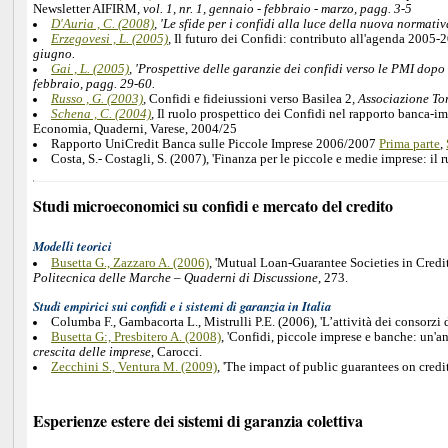
Newsletter AIFIRM
, vol. 1, nr. 1, gennaio - febbraio - marzo, pagg. 3-5
D'Auria , C. (2008)
, 'Le sfide per i confidi alla luce della nuova normati
Erzegovesi , L. (2005)
,
Il futuro dei Confidi: contributo all'agenda 2005-
giugno.
Gai , L. (2005)
, 'Prospettive delle garanzie dei confidi verso le PMI dopo 
febbraio, pagg. 29-60.
Russo , G. (2003)
,
Confidi e fideiussioni verso Basilea 2
, Associazione To
Schena , C. (2004)
,
Il ruolo prospettico dei Confidi nel rapporto banca-im
Economia, Quaderni, Varese, 2004/25
Rapporto UniCredit Banca sulle Piccole Imprese 2006/2007
Prima parte
,
Costa, S.- Costagli, S. (2007), 'Finanza per le piccole e medie imprese: il r
Studi microeconomici su confidi e mercato del credito
Modelli teorici
Busetta G., Zazzaro A. (2006)
, 'Mutual Loan-Guarantee Societies in Credi
Politecnica delle Marche – Quaderni di Discussione
, 273.
Studi empirici sui confidi e i sistemi di garanzia in Italia
Columba F., Gambacorta L., Mistrulli P.E. (2006), 'L’attività dei consorzi di
Busetta G:, Presbitero A. (2008)
, 'Confidi, piccole imprese e banche: un'an
crescita delle imprese
, Carocci.
Zecchini S., Ventura M. (2009)
, 'The impact of public guarantees on credi
Esperienze estere dei sistemi di garanzia colettiva