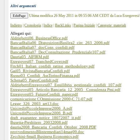
Altri argomenti
Ultima modifica 26 May 2011
in 09:55:06 AM CEDT
da Luca Erzegovesi
Indietro
|
Cronologia
|
Indice
|
BackLinks
|
Pagina Iniziale
|
Categorie: materiali
Allegati qui:
Aldrighetti06_BusinessOffice.pdf
BancadItalia06_DisposizioniBasilea2_circ_263_2006.pdf
BancadItalia07_docCons_confidi.pdf
BancadItalia07_DocConsultazione_Prudenziale107.pdf
Dauria05_AIFIRM.pdf
Erzegovesi07_TranchedCover.pdf
Fitch01_Italian_confidi_rating_methodology.pdf
Gai05_RivistaBancariaConfidi.pdf
Russo03_Confidi_AssTorinoFinanza.pdf
Schena05_PaperConfidi.pdf
AldrighettiErzegovesi07_Equilibrio_gestionale_confidi_107.pdf
Erzegovesi05_Articolo Bancaria_12_2005 _Consulenza Pmi.pdf
Erzegovesi05_FuturoConfidi_paper.pdf
comunicazione COmmissione 2000-C 71-07.pdf
Legge_326_2003_art13.doc
UnicreditPiccoleImprese2006_A.pdf
UnicreditPiccoleImprese2006_B.pdf
draft_guarantee_notice_18072007_it.pdf
Busetta-Presbitero_20032008.pdf
dauria2008_Bancaria_Confidi_Ottobre_2008.PDF
provvedimentoBIintermediari14mag09.doc
Zecchini-Small Business Economics.pdf