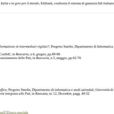
n Italia e in giro per il mondo
, Edibank, confronta il sistema di garanzia fidi italian
formazione in intermediari vigilati?
, Progetto Smefin, Dipartimento di Informatica 
Confidi', in
Bancaria
, n.6, giugno, pp.89-98.
 finanziamento delle Pmi, in
Bancaria
, n.5, maggio, pp.62-70.
office
, Progetto Smefin, Dipartimento di informatica e studi aziendali, Università di
ria integrata alle Pmi
, in Bancaria, nr. 12, Dicembre, pagg. 49-52
i nell’Elenco speciale