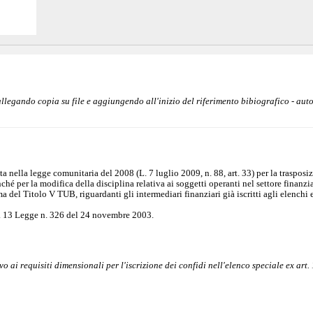
 allegando copia su file e aggiungendo all'inizio del riferimento bibiografico - aut
a nella legge comunitaria del 2008 (L. 7 luglio 2009, n. 88, art. 33) per la trasposi
ché per la modifica della disciplina relativa ai soggetti operanti nel settore finanzia
ma del Titolo V TUB, riguardanti gli intermediari finanziari già iscritti agli elenchi e
rt. 13 Legge n. 326 del 24 novembre 2003.
o ai requisiti dimensionali per l'iscrizione dei confidi nell'elenco speciale ex art