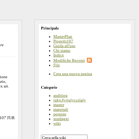
Principale
MasterPlan
Progetti107
ore
Guida all'uso
Chi siamo
Indice
Modifiche Recenti
File
Crea una nuova pagina
zione
rio,
x art.
Categorie
auditing
jukjcfysjulyccelaly
master
materiali
persone
. 107 TUB
.
sondaggi
wiki