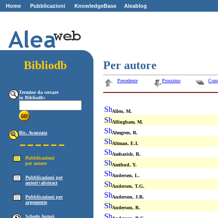
Home
Pubblicazioni
KnowledgeBase
Aleablog
Z
ZZ
Bibliodb
Per autore
Precedente
Prossimo
Com
Termine da cercare
in Bibliodb:
Allen, M.
Allingham, M.
Ric. Avanzata
Almgren, R.
Altman, E.I.
Ambarish, R.
Pubblicazioni
per autore
Amihud, Y.
Andersen, L.
Pubblicazioni per
autori+abstract
Andersen, T.G.
Pubblicazioni per
Anderson, J.R.
argomento
Anderson, R.
Schede Autori