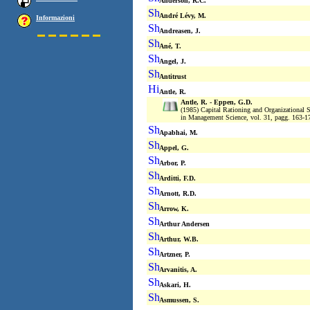
Anderson, R.C.
André Lévy, M.
Informazioni
Andreasen, J.
Ané, T.
Angel, J.
Antitrust
Antle, R.
Antle, R. - Eppen, G.D.
(1985) Capital Rationing and Organizational S
in Management Science, vol. 31, pagg. 163-1
Apabhai, M.
Appel, G.
Arbor, P.
Arditti, F.D.
Arnott, R.D.
Arrow, K.
Arthur Andersen
Arthur, W.B.
Artzner, P.
Arvanitis, A.
Askari, H.
Asmussen, S.