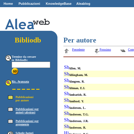
Home
Pubblicazioni
KnowledgeBase
Aleablog
Z
ZZ
Bibliodb
Per autore
Precedente
Prossimo
Com
Termine da cercare
in Bibliodb:
Allen, M.
Allingham, M.
Ric. Avanzata
Almgren, R.
Altman, E.I.
Ambarish, R.
Pubblicazioni
per autore
Amihud, Y.
Andersen, L.
Pubblicazioni per
autori+abstract
Andersen, T.G.
Pubblicazioni per
Anderson, J.R.
argomento
Anderson, R.
Schede Autori