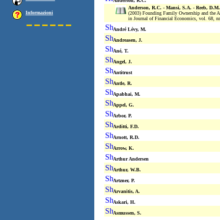
Anderson, R.C.
Anderson, R.C. - Mansi, S.A. - Reeb, D.M.
Informazioni
(2003) Founding Family Ownership and the A
in Journal of Financial Economics, vol. 68, nr
André Lévy, M.
Andreasen, J.
Ané, T.
Angel, J.
Antitrust
Antle, R.
Apabhai, M.
Appel, G.
Arbor, P.
Arditti, F.D.
Arnott, R.D.
Arrow, K.
Arthur Andersen
Arthur, W.B.
Artzner, P.
Arvanitis, A.
Askari, H.
Asmussen, S.