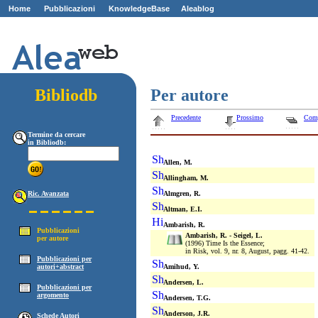
Home
Pubblicazioni
KnowledgeBase
Aleablog
Z
ZZ
Bibliodb
Per autore
Precedente
Prossimo
Com
Termine da cercare
in Bibliodb:
Allen, M.
Allingham, M.
Ric. Avanzata
Almgren, R.
Altman, E.I.
Ambarish, R.
Pubblicazioni
Ambarish, R. - Seigel, L.
per autore
(1996) Time Is the Essence;
in Risk, vol. 9, nr. 8, August, pagg. 41-42.
Pubblicazioni per
autori+abstract
Amihud, Y.
Andersen, L.
Pubblicazioni per
argomento
Andersen, T.G.
Anderson, J.R.
Schede Autori