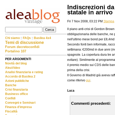
Indiscrezioni d
statale in arrivo
Fri 7 Nov 2008, 03:22 PM
Stampa
Il piano anti-crisi di Gordon Brow
obbligazionaria delle banche, ne
Chi siamo
::
FAQs
::
Basilea 4x4
nell'ultimo mese bond per £8,4md (
Temi di discussione
Secondo fonti ben informate, racc
Forum decretoconfidi
settimana: €200md in due anni (m
Portalino 107
spagnole. La copertura dura tre ann
PER ARGOMENTI
evitare). Similmente al programma
Novità del blog
il premio medio sui CDS delle banch
AleaVideo
prima della crisi.
Analisi finanziaria e rating
Il Governo di Madrid già aveva raffo
Accordo di Basilea 2
come riferivo
qui
.
Azioni pubbliche
Banche
Crisi finanziaria
Luca
Business office
Confidi
Convegni e Seminari
Commenti precedenti:
Finanza d'impresa
Fiscalità