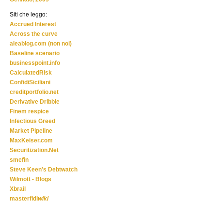
Siti che leggo:
Accrued Interest
Across the curve
aleablog.com (non noi)
Baseline scenario
businesspoint.info
CalculatedRisk
ConfidiSiciliani
creditportfolio.net
Derivative Dribble
Finem respice
Infectious Greed
Market Pipeline
MaxKeiser.com
Securitization.Net
smefin
Steve Keen's Debtwatch
Wilmott - Blogs
Xbrail
masterfidi
wiki