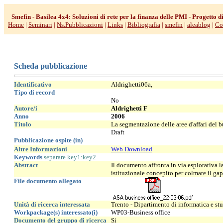
---
---
Smefin - Basilea 4x4: Soluzioni di rete per la finanza delle PMI
- Progetto d
--
Home
|
Seminari
|
Ns.Pubblicazioni
|
Links
|
Bibliografia
|
smefin
|
aleablog
|
Co
---
Scheda pubblicazione
Identificativo
Aldrighetti06a
,
Tipo di record
No
Autore/i
Aldrighetti F
Anno
2006
Titolo
La segmentazione delle aree d'affari del b
Draft
Pubblicazione ospite (in)
Altre Informazioni
Web Download
Keywords
separare key1:key2
Abstract
Il documento affronta in via esplorativa la
istituzionale concepito per colmare il gap
File documento allegato
Unità di ricerca interessata
Trento - Dipartimento di informatica e stu
Workpackage(s) interessato(i)
WP03-Business office
Documento del gruppo di ricerca
Si