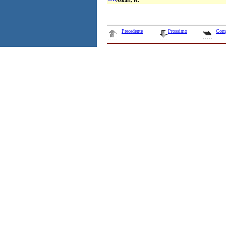
Askari, H.
Precedente
Prossimo
Com