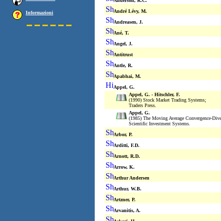
Anderson, R.C.
André Lévy, M.
Informazioni
Andreasen, J.
Ané, T.
Angel, J.
Antitrust
Antle, R.
Apabhai, M.
Appel, G.
Appel, G. - Hitschler, F.
(1990) Stock Market Trading Systems;
Traders Press.
Appel, G.
(1985) The Moving Average Convergence-Dive
Scientific Investment Systems.
Arbor, P.
Arditti, F.D.
Arnott, R.D.
Arrow, K.
Arthur Andersen
Arthur, W.B.
Artzner, P.
Arvanitis, A.