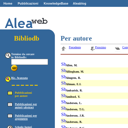
Home
Pubblicazioni
KnowledgeBase
Aleablog
Z
ZZ
Bibliodb
Per autore
Precedente
Prossimo
Com
Termine da cercare
in Bibliodb:
Allen, M.
Allingham, M.
Ric. Avanzata
Almgren, R.
Altman, E.I.
Ambarish, R.
Pubblicazioni
per autore
Amihud, Y.
Andersen, L.
Pubblicazioni per
autori+abstract
Andersen, T.G.
Pubblicazioni per
Anderson, J.R.
argomento
Anderson, R.
Schede Autori