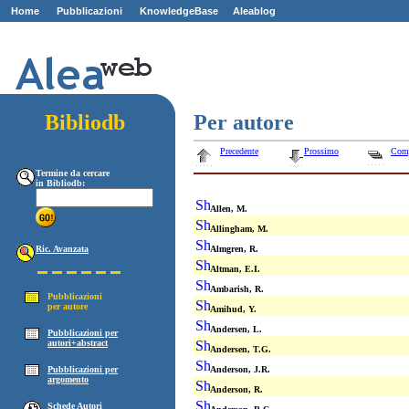
Home
Pubblicazioni
KnowledgeBase
Aleablog
Z
ZZ
Bibliodb
Per autore
Precedente
Prossimo
Com
Termine da cercare
in Bibliodb:
Allen, M.
Allingham, M.
Ric. Avanzata
Almgren, R.
Altman, E.I.
Ambarish, R.
Pubblicazioni
per autore
Amihud, Y.
Andersen, L.
Pubblicazioni per
autori+abstract
Andersen, T.G.
Pubblicazioni per
Anderson, J.R.
argomento
Anderson, R.
Schede Autori