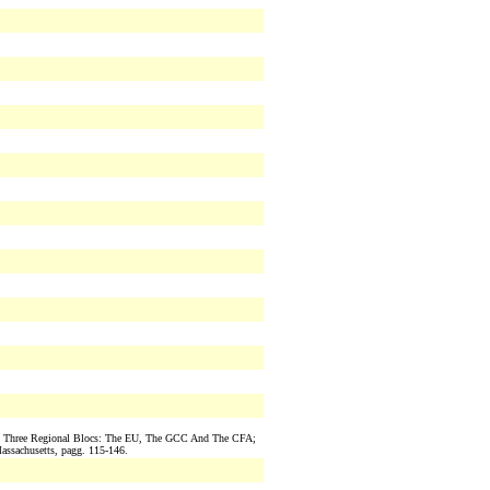
In Three Regional Blocs: The EU, The GCC And The CFA;
assachusetts, pagg. 115-146.