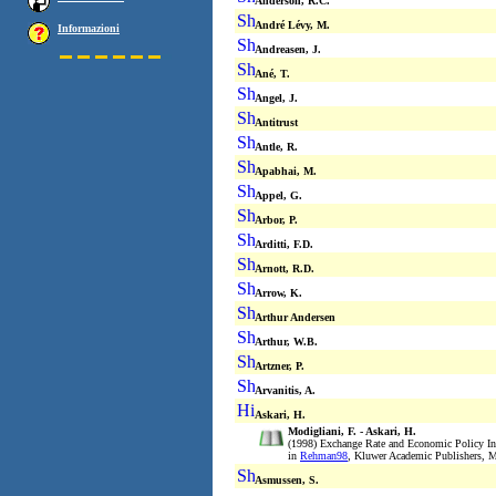
Anderson, R.C.
André Lévy, M.
Informazioni
Andreasen, J.
Ané, T.
Angel, J.
Antitrust
Antle, R.
Apabhai, M.
Appel, G.
Arbor, P.
Arditti, F.D.
Arnott, R.D.
Arrow, K.
Arthur Andersen
Arthur, W.B.
Artzner, P.
Arvanitis, A.
Askari, H.
Modigliani, F. - Askari, H.
(1998) Exchange Rate and Economic Policy 
in
Rehman98
, Kluwer Academic Publishers, M
Asmussen, S.