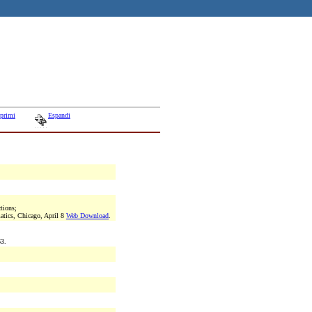
primi
Espandi
tions;
atics, Chicago, April 8
Web Download
.
63.