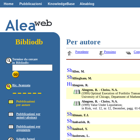
Home
Pubblicazioni
KnowledgeBase
Aleablog
Z
ZZ
Bibliodb
Per autore
Precedente
Prossimo
Com
Termine da cercare
in Bibliodb:
Allen, M.
Allingham, M.
Ric. Avanzata
Almgren, R.
Almgren, R. - Chriss, N.A.
(1999) Optimal Execution of Portfolio Transac
University of Chicago, Department of Mathem
Pubblicazioni
Almgren, R. - Chriss, N.A.
per autore
(1999) Value Under Liquidation;
in Risk, vol. 12, nr. 12, December, pagg. 61-
Pubblicazioni per
Altman, E.I.
autori+abstract
Ambarish, R.
Pubblicazioni per
Amihud, Y.
argomento
Andersen, L.
Schede Autori