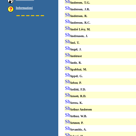
Andersen, T.G.
Informazioni
Anderson, J.R.
Anderson, R.
Anderson, R.C.
André Lévy, M.
Andreasen, J.
Ané, T.
Angel, J.
Antitrust
Antle, R.
Apabhai, M.
Appel, G.
Arbor, P.
Arditti, F.D.
Arnott, R.D.
Arrow, K.
Arthur Andersen
Arthur, W.B.
Artzner, P.
Arvanitis, A.