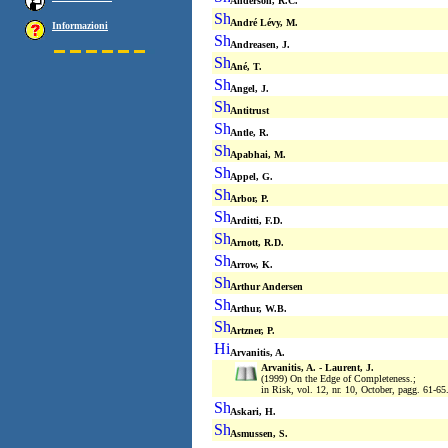
Anderson, R.C.
André Lévy, M.
Informazioni
Andreasen, J.
Ané, T.
Angel, J.
Antitrust
Antle, R.
Apabhai, M.
Appel, G.
Arbor, P.
Arditti, F.D.
Arnott, R.D.
Arrow, K.
Arthur Andersen
Arthur, W.B.
Artzner, P.
Arvanitis, A.
Arvanitis, A. - Laurent, J.
(1999) On the Edge of Completeness.;
in Risk, vol. 12, nr. 10, October, pagg. 61-65
Askari, H.
Asmussen, S.