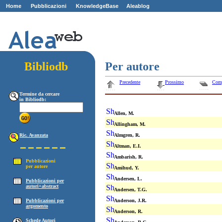
Home
Pubblicazioni
KnowledgeBase
Aleablog
Z
ZZ
Bibliodb
Per autore
Precedente
Prossimo
Com
Termine da cercare
in Bibliodb:
Allen, M.
Allingham, M.
Ric. Avanzata
Almgren, R.
Altman, E.I.
Ambarish, R.
Pubblicazioni
per autore
Amihud, Y.
Andersen, L.
Pubblicazioni per
autori+abstract
Andersen, T.G.
Pubblicazioni per
Anderson, J.R.
argomento
Anderson, R.
Schede Autori