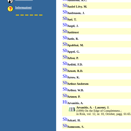
Anderson, R.C.
André Lévy, M.
Informazioni
Andreasen, J.
Ané, T.
Angel, J.
Antitrust
Antle, R.
Apabhai, M.
Appel, G.
Arbor, P.
Arditti, F.D.
Arnott, R.D.
Arrow, K.
Arthur Andersen
Arthur, W.B.
Artzner, P.
Arvanitis, A.
Arvanitis, A. - Laurent, J.
(1999) On the Edge of Completeness.;
in Risk, vol. 12, nr. 10, October, pagg. 61-65
Askari, H.
Asmussen, S.