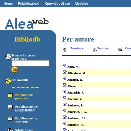
Home
Pubblicazioni
KnowledgeBase
Aleablog
Z
ZZ
Bibliodb
Per autore
Precedente
Prossimo
Com
Termine da cercare
in Bibliodb:
Allen, M.
Allingham, M.
Ric. Avanzata
Almgren, R.
Altman, E.I.
Ambarish, R.
Pubblicazioni
per autore
Amihud, Y.
Andersen, L.
Pubblicazioni per
autori+abstract
Andersen, T.G.
Pubblicazioni per
Anderson, J.R.
argomento
Anderson, R.
Schede Autori