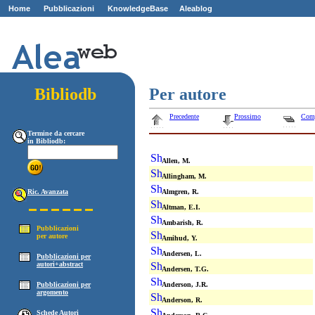
Home
Pubblicazioni
KnowledgeBase
Aleablog
Z
ZZ
Bibliodb
Per autore
Precedente
Prossimo
Com
Termine da cercare
in Bibliodb:
Allen, M.
Allingham, M.
Ric. Avanzata
Almgren, R.
Altman, E.I.
Ambarish, R.
Pubblicazioni
per autore
Amihud, Y.
Andersen, L.
Pubblicazioni per
autori+abstract
Andersen, T.G.
Pubblicazioni per
Anderson, J.R.
argomento
Anderson, R.
Schede Autori