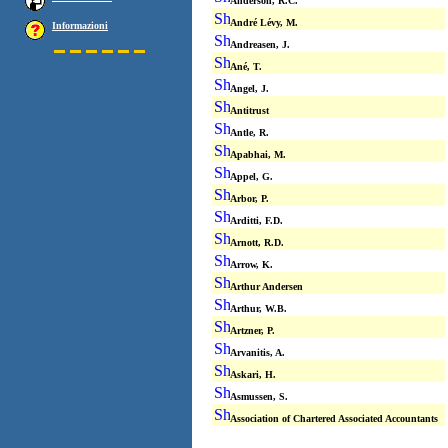
Anderson, R.C.
André Lévy, M.
Informazioni
Andreasen, J.
Ané, T.
Angel, J.
Antitrust
Antle, R.
Apabhai, M.
Appel, G.
Arbor, P.
Arditti, F.D.
Arnott, R.D.
Arrow, K.
Arthur Andersen
Arthur, W.B.
Artzner, P.
Arvanitis, A.
Askari, H.
Asmussen, S.
Association of Chartered Associated Accountants