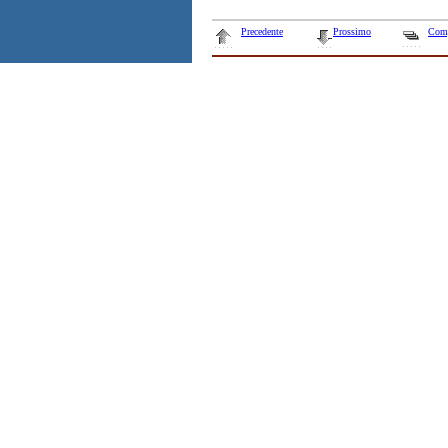
Precedente
Prossimo
Com