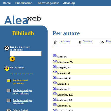
Home
Pubblicazioni
KnowledgeBase
Aleablog
Z
ZZ
Bibliodb
Per autore
Precedente
Prossimo
Com
Termine da cercare
in Bibliodb:
Allen, M.
Allingham, M.
Ric. Avanzata
Almgren, R.
Altman, E.I.
Ambarish, R.
Pubblicazioni
per autore
Amihud, Y.
Andersen, L.
Pubblicazioni per
autori+abstract
Andersen, T.G.
Pubblicazioni per
Anderson, J.R.
argomento
Anderson, R.
Schede Autori