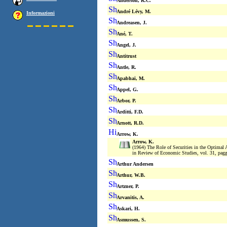
Anderson, R.C.
André Lévy, M.
Informazioni
Andreasen, J.
Ané, T.
Angel, J.
Antitrust
Antle, R.
Apabhai, M.
Appel, G.
Arbor, P.
Arditti, F.D.
Arnott, R.D.
Arrow, K.
Arrow, K.
(1964) The Role of Securities in the Optimal 
in Review of Economic Studies, vol. 31, pagg
Arthur Andersen
Arthur, W.B.
Artzner, P.
Arvanitis, A.
Askari, H.
Asmussen, S.