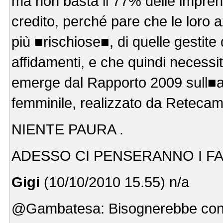
ma non basta il 77% delle imprendit
credito, perché pare che le loro 
più ■rischiose■, di quelle gestit
affidamenti, e che quindi necessi
emerge dal Rapporto 2009 sull■ana
femminile, realizzato da Retecame
NIENTE PAURA .
ADESSO CI PENSERANNO I FAN
Gigi
(10/10/2010 15.55) n/a
@Gambatesa: Bisognerebbe confron