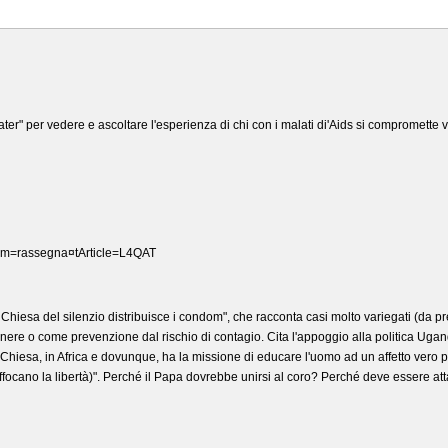
ater" per vedere e ascoltare l'esperienza di chi con i malati di'Aids si compromette 
om=rassegna¤tArticle=L4QAT
hiesa del silenzio distribuisce i condom", che racconta casi molto variegati (da prend
 genere o come prevenzione dal rischio di contagio. Cita l'appoggio alla politica Uga
La Chiesa, in Africa e dovunque, ha la missione di educare l'uomo ad un affetto vero p
i, soffocano la libertà)". Perché il Papa dovrebbe unirsi al coro? Perché deve essere