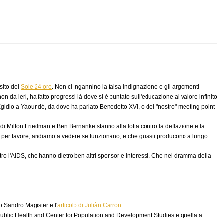
sito del
Sole 24 ore
. Non ci ingannino la falsa indignazione e gli argomenti
n da ieri, ha fatto progressi là dove si è puntato sull'educazione al valore infinito
'Egidio a Yaoundé, da dove ha parlato Benedetto XVI, o del "nostro" meeting point
i Milton Friedman e Ben Bernanke stanno alla lotta contro la deflazione e la
 e, per favore, andiamo a vedere se funzionano, e che guasti producono a lungo
tro l'AIDS, che hanno dietro ben altri sponsor e interessi. Che nel dramma della
o Sandro Magister e l'
articolo di Juliàn Carron
.
 Public Health and Center for Population and Development Studies e quella a