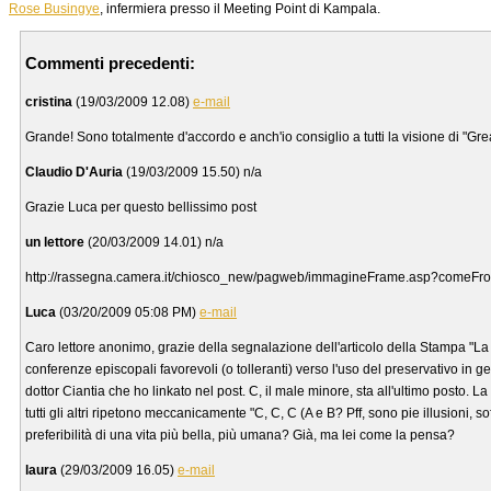
Rose Busingye
, infermiera presso il Meeting Point di Kampala.
Commenti precedenti:
cristina
(19/03/2009 12.08)
e-mail
Grande! Sono totalmente d'accordo e anch'io consiglio a tutti la visione di "Gre
Claudio D'Auria
(19/03/2009 15.50) n/a
Grazie Luca per questo bellissimo post
un lettore
(20/03/2009 14.01) n/a
http://rassegna.camera.it/chiosco_new/pagweb/immagineFrame.asp?comeFr
Luca
(03/20/2009 05:08 PM)
e-mail
Caro lettore anonimo, grazie della segnalazione dell'articolo della Stampa "La C
conferenze episcopali favorevoli (o tolleranti) verso l'uso del preservativo in
dottor Ciantia che ho linkato nel post. C, il male minore, sta all'ultimo posto. 
tutti gli altri ripetono meccanicamente "C, C, C (A e B? Pff, sono pie illusion
preferibilità di una vita più bella, più umana? Già, ma lei come la pensa?
laura
(29/03/2009 16.05)
e-mail