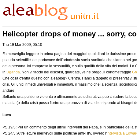
Helicopter drops of money ... sorry, 
Thu 19 Mar 2009, 05.10
Fa meraviglia leggere in prima pagina dei maggiori quotidiani le durissime prese d
pseudo-scientifici dei portavoce dell'ortodossia socio-sanitaria che stanno nei gove
della persona, ivi compresa la sessualità, e sulla qualità della vita dei malati.
in
Uganda
. Non vi faccio dei discorsi, guardate, ve ne prego, il cortometraggio
Gr
Che cosa c'entra questo con aleablog? C'entra. I lanci a tappeto di preservativi st
crisi. Gli unici rimedi universali e immediati, il massimo che la scienza, socio
andare.
Soltanto una pulsione violenta e ultimamente autodistruttiva può chiudere la bocc
malattia (o della crisi) possa fiorire una pienezza di vita che risponde ai bisogni d
Luca
PS 19/3: Per un commento degli ultimi interventi del Papa, e in particolare della st
PS 24/3: Altre letture meritevoli sulle politiche anti-HIV, ovvero l'
intervista a Edwa