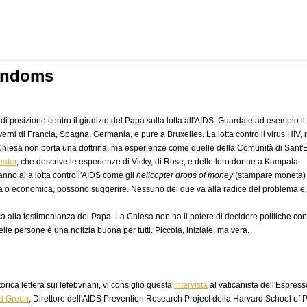
condoms
i posizione contro il giudizio del Papa sulla lotta all'AIDS. Guardate ad esempio il 
rni di Francia, Spagna, Germania, e pure a Bruxelles. La lotta contro il virus HIV, no
 La Chiesa non porta una dottrina, ma esperienze come quelle della Comunità di Sant
eater
, che descrive le esperienze di Vicky, di Rose, e delle loro donne a Kampala.
anno alla lotta contro l'AIDS come gli
helicopter drops of money
(stampare moneta) d
logica o economica, possono suggerire. Nessuno dei due va alla radice del problema
a alla testimonianza del Papa. La Chiesa non ha il potere di decidere politiche con
elle persone è una notizia buona per tutti. Piccola, iniziale, ma vera.
orica lettera sui lefebvriani, vi consiglio questa
intervista
al vaticanista dell'Espress
rd Green
, Direttore dell'AIDS Prevention Research Project della Harvard School of