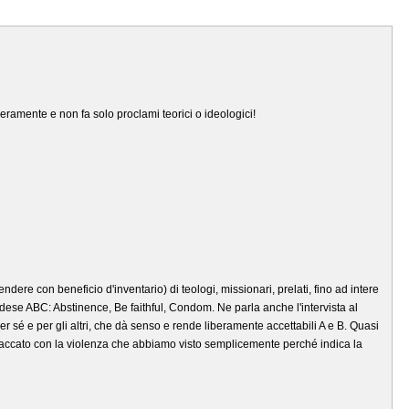
veramente e non fa solo proclami teorici o ideologici!
ere con beneficio d'inventario) di teologi, missionari, prelati, fino ad intere
ndese ABC: Abstinence, Be faithful, Condom. Ne parla anche l'intervista al
er sé e per gli altri, che dà senso e rende liberamente accettabili A e B. Quasi
 attaccato con la violenza che abbiamo visto semplicemente perché indica la