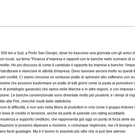
tavo 500 km a Sud, a Porto San Giorgio, dove ho trascorso una giornata con gli amici d
 locali, sul tema "Finanza d’impresa e rapporti con le banche nello scenario di crisi".
credito. Ho poi discusso di come è cambiato il rapporto tra imprese e banche: l'impatto
ristrutturare e rilanciare le attività d'impresa. Devo lavorare ancora molto su questi 
 confidi. Ci siamo concessi un sontuoso piatto di spinesini allo zafferano con scam
finissimi che possono trasformare un piatto di tutti giorni come la pasta al pomodor
di portafoglio garanzie) che opera nelle Marche e in altre regioni, e con imprese di 
uzione. Le banche convenzionate sono diventate molto più prudenti, e i tempi di risp
ito alle Pmi, checché risulti dalle statistiche.
ioni di difficoltà, e non solo nella filiera di produttori in crisi come il gruppo Anton
 linee di credito in tensione, anche da parte di aziende con rating accettabili.
ulenza e supporto creditizio, che rappresenta già oggi un punto di forza delle d
tuazioni si possono dipanare e risolvere, o comunque migliorare, ma c'è bisogno di an
ano facili guadagni. Ma è il lavoro in assoluto più utile che si può fare adesso.