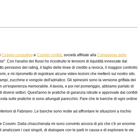
i
Cosvim consulting
e
Cosvim confidi
, società affiliate alla
Compagnia delle
 Con l'analisi dei flussi ho ricostruito le tensioni di liquidità innescate dal
 pervasivo del rating, il taglio delle linee di credito a revoca, il maggior controllo
temi, e mi riprometto di registrare alcune video-lezioni che metterò sul nostro sito.
pi, zucchine e vongole dell'adriatico. Gli spinesini sono la versione griffata dei
o in un'esperienza memorabile. A tavola, e poi nel pomeriggio, abbiamo parlato di
diversi settori. Quest'anno le pratiche di garanzia istruite e approvate dal confidi
osta sulle pratiche si sono allungati parecchio. Pare che le banche di ogni ordine
io Merloni di Fabriano. Le banche sono restie ad affrontare le situazioni a rischio
ue Cosvim. Dalla chiacchierata mi sono convinto ancora di più che c'è un enorme
alizzare i casi singoli, di dialogare con le parti in causa e di esplorare le vie