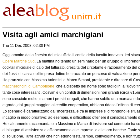
Visita agli amici marchigiani
Thu 11 Dec 2008, 02:30 PM
Oggi ammiro dalla finestra del mio ufficio il cortile della facoltà innevato. Ieri s
Opere Marche Sud
. La mattina ho tenuto un seminario per un gruppo di imprenditori
cocktail micidiale di calo del fatturato, crescita del circolante e razionamento del 
dei flussi di cassa dell'impresa. Infine ho tracciato un percorso di valutazione per 
Ho pranzato con Massimo Valentini e Marco Simoni, presidente e direttore di Cosvim
maccheroncini di Campofilone
, che a dispetto del nome sono tagliolini all'uovo 
tante cose interessanti. Cosvim è un confidi di dimensioni non grandi (circa €15mn 
sono cresciute molto, ma non i prestiti erogati, che hanno subito una marcata rid
e grado, dai gruppi maggiori al credito cooperativo, abbiano ridotto l'offerta di cred
Lo scenario è caratterizzato dall'incertezza, e tra le imprese si diffondono le situaz
incaglio in modo proattivo: ad esempio, è difficoltoso ottenere il consolidamento di
Ho caldamente raccomandato a Massimo e Marco di insistere sul connubio tra cons
di bisogno di assistenza e affiancamento alle imprese, e alle loro banche. Tante si
di soluzione. Tutte attività che richiedono testa, tempo, coinvolgimento, e non frutt