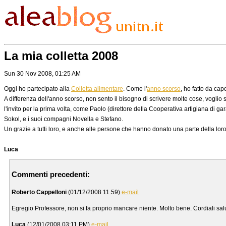
La mia colletta 2008
Sun 30 Nov 2008, 01:25 AM
Oggi ho partecipato alla
Colletta alimentare
. Come l'
anno scorso
, ho fatto da cap
A differenza dell'anno scorso, non sento il bisogno di scrivere molte cose, voglio 
l'invito per la prima volta, come Paolo (direttore della Cooperativa artigiana di g
Sokol, e i suoi compagni Novella e Stefano.
Un grazie a tutti loro, e anche alle persone che hanno donato una parte della lor
Luca
Commenti precedenti:
Roberto Cappelloni
(01/12/2008 11.59)
e-mail
Egregio Professore, non si fa proprio mancare niente. Molto bene. Cordiali sal
Luca
(12/01/2008 03:11 PM)
e-mail