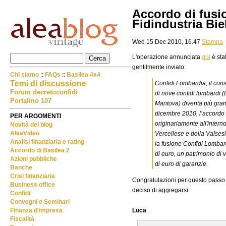
Accordo di fusi
Fidindustria Bie
Wed 15 Dec 2010, 16.47
Stampa
L'operazione annunciata
qui
è sta
gentilmente inviato:
Chi siamo
::
FAQs
::
Basilea 4x4
Temi di discussione
Confidi Lombardia, il cons
Forum decretoconfidi
di nove confidi lombardi
Portalino 107
Mantova) diventa più grande
dicembre 2010, l’accordo
PER ARGOMENTI
originariamente all'interno
Novità del blog
AleaVideo
Vercellese e della Valsesi
Analisi finanziaria e rating
la fusione Confidi Lombard
Accordo di Basilea 2
di euro, un patrimonio di 
Azioni pubbliche
di euro di garanzie.
Banche
Crisi finanziaria
Congratulazioni per questo passo i
Business office
deciso di aggregarsi.
Confidi
Convegni e Seminari
Luca
Finanza d'impresa
Fiscalità