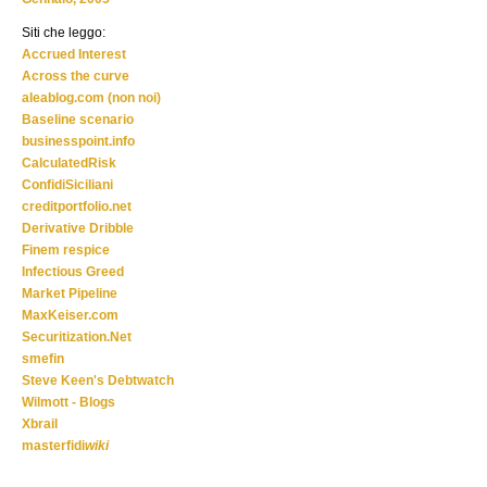
Siti che leggo:
Accrued Interest
Across the curve
aleablog.com (non noi)
Baseline scenario
businesspoint.info
CalculatedRisk
ConfidiSiciliani
creditportfolio.net
Derivative Dribble
Finem respice
Infectious Greed
Market Pipeline
MaxKeiser.com
Securitization.Net
smefin
Steve Keen's Debtwatch
Wilmott - Blogs
Xbrail
masterfidi
wiki