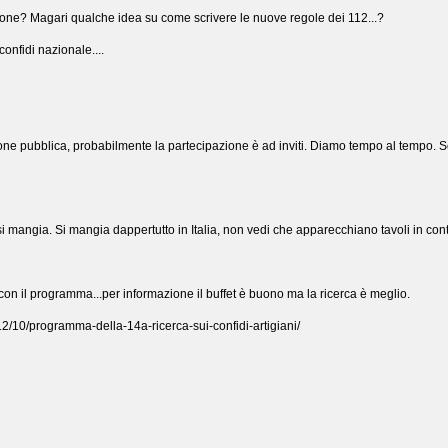
zione? Magari qualche idea su come scrivere le nuove regole dei 112...?
confidi nazionale....
ne pubblica, probabilmente la partecipazione è ad inviti. Diamo tempo al tempo. S
 si mangia. Si mangia dappertutto in Italia, non vedi che apparecchiano tavoli in co
n il programma...per informazione il buffet è buono ma la ricerca è meglio.
0/12/10/programma-della-14a-ricerca-sui-confidi-artigiani/