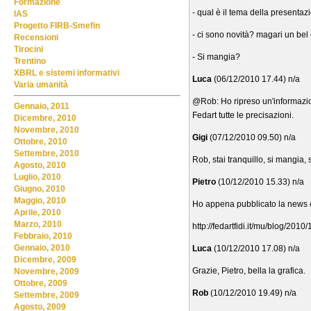
Formazione
- qual è il tema della presenta
IAS
Progetto FIRB-Smefin
- ci sono novità? magari un bel 
Recensioni
Tirocini
- Si mangia?
Trentino
XBRL e sistemi informativi
Luca
(06/12/2010 17.44) n/a
Varia umanità
@Rob: Ho ripreso un'informazio
Gennaio, 2011
Fedart tutte le precisazioni.
Dicembre, 2010
Novembre, 2010
Gigi
(07/12/2010 09.50) n/a
Ottobre, 2010
Settembre, 2010
Rob, stai tranquillo, si mangia,
Agosto, 2010
Luglio, 2010
Pietro
(10/12/2010 15.33) n/a
Giugno, 2010
Maggio, 2010
Ho appena pubblicato la news co
Aprile, 2010
Marzo, 2010
http://fedartfidi.it/mu/blog/201
Febbraio, 2010
Gennaio, 2010
Luca
(10/12/2010 17.08) n/a
Dicembre, 2009
Grazie, Pietro, bella la grafica.
Novembre, 2009
Ottobre, 2009
Rob
(10/12/2010 19.49) n/a
Settembre, 2009
Agosto, 2009