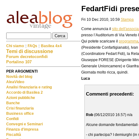
FedartFidi presen
Fri 10 Dec 2010, 10.59
Stampa
Come annuncia il
sito dell'associ
presso l’Auditorium di Via Veneto 8
Qui potete scaricare il
programma
Chi siamo
::
FAQs
::
Basilea 4x4
(Presidente Confartigianato), Iv
Temi di discussione
(Coordinatore Fedart Fidi), la Rela
Forum decretoconfidi
Giuseppe FORESE (Dirigente Minis
Portalino 107
Generale Unioncamere) e Gianfran
PER ARGOMENTI
Giornata molto ricca, quindi.
Novità del blog
Luca
AleaVideo
Analisi finanziaria e rating
Accordo di Basilea 2
Commenti precedenti:
Azioni pubbliche
Banche
Crisi finanziaria
Business office
Rob
(06/12/2010 16.57) n/a
Confidi
Convegni e Seminari
Alcune domande fondamentali ch
Finanza d'impresa
- chi partecipa? I demiurghi (in 
Fiscalità