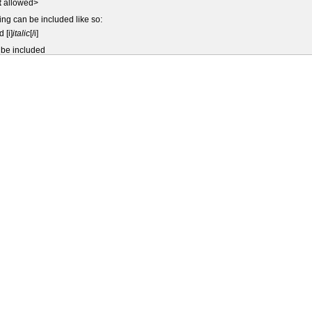
t
allowed>
ing can be included like so:
d [i]
italic
[/i]
 be included