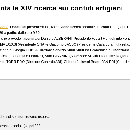
ta la XIV ricerca sui confidi artigiani
azione
, FedartFidi presenterà la 14a edizione ricerca annuale sui confidi artigiani
9 a partire dalle ore 9.30.
, che prevede l'apertura di Daniele ALBERANI (Presidente Fedart Fidi), gli intervent
an MALAVASI (Presidente CNA) e Giacomo BASSO (Presidente Casartigiani), la rela
zione di Giorgio GOBBI (Direttore Servizio Studi Struttura Economica e Finanziaria del
tero Economia e Finanze), Sara GIANNINI (Assessore Attività Produttive Region
co TORRIERO (Direttore Centrale ABI). Chiuderà i lavori Bruno PANIERI (Coordinat
e sul sito non trovano risposta:
senso proprio....) e poi???