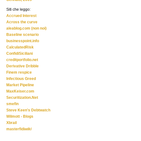
Siti che leggo:
Accrued Interest
Across the curve
aleablog.com (non noi)
Baseline scenario
businesspoint.info
CalculatedRisk
ConfidiSiciliani
creditportfolio.net
Derivative Dribble
Finem respice
Infectious Greed
Market Pipeline
MaxKeiser.com
Securitization.Net
smefin
Steve Keen's Debtwatch
Wilmott - Blogs
Xbrail
masterfidi
wiki