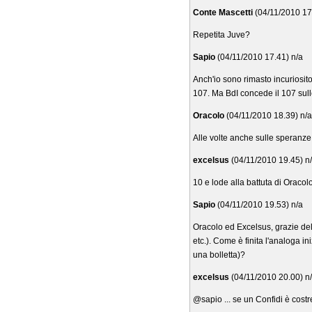
Conte Mascetti
(04/11/2010 17
Repetita Juve?
Sapio
(04/11/2010 17.41) n/a
Anch'io sono rimasto incuriosito
107. Ma BdI concede il 107 sul
Oracolo
(04/11/2010 18.39) n/a
Alle volte anche sulle speranze.
excelsus
(04/11/2010 19.45) n
10 e lode alla battuta di Oracolo
Sapio
(04/11/2010 19.53) n/a
Oracolo ed Excelsus, grazie del
etc.). Come è finita l'analoga i
una bolletta)?
excelsus
(04/11/2010 20.00) n
@sapio ... se un Confidi è cost