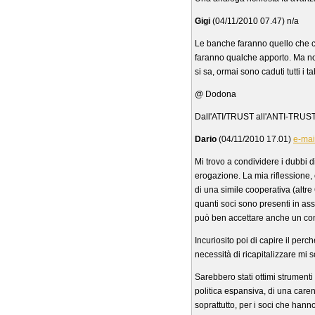
Gigi
(04/11/2010 07.47) n/a
Le banche faranno quello che co
faranno qualche apporto. Ma no
si sa, ormai sono caduti tutti i
@ Dodona
Dall'ATI/TRUST all'ANTI-TRUST 
Dario
(04/11/2010 17.01)
e-mai
Mi trovo a condividere i dubbi d
erogazione. La mia riflessione,
di una simile cooperativa (altr
quanti soci sono presenti in ass
può ben accettare anche un cont
Incuriosito poi di capire il perc
necessità di ricapitalizzare mi so
Sarebbero stati ottimi strumenti
politica espansiva, di una caren
soprattutto, per i soci che hann