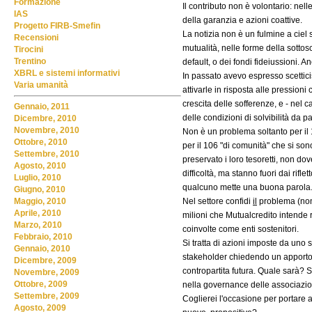
Formazione
Il contributo non è volontario: nell
IAS
della garanzia e azioni coattive.
Progetto FIRB-Smefin
La notizia non è un fulmine a ciel
Recensioni
mutualità, nelle forme della sottoscr
Tirocini
Trentino
default, o dei fondi fideiussioni. A
XBRL e sistemi informativi
In passato avevo espresso scettici
Varia umanità
attivarle in risposta alle pressioni
crescita delle sofferenze, e - nel 
Gennaio, 2011
delle condizioni di solvibilità da p
Dicembre, 2010
Novembre, 2010
Non è un problema soltanto per il 1
Ottobre, 2010
per il 106 "di comunità" che si so
Settembre, 2010
preservato i loro tesoretti, non do
Agosto, 2010
difficoltà, ma stanno fuori dai rifl
Luglio, 2010
qualcuno mette una buona parola
Giugno, 2010
Nel settore confidi
il
problema (non s
Maggio, 2010
Aprile, 2010
milioni che Mutualcredito intende r
Marzo, 2010
coinvolte come enti sostenitori.
Febbraio, 2010
Si tratta di azioni imposte da uno 
Gennaio, 2010
stakeholder chiedendo un apporto
Dicembre, 2009
contropartita futura. Quale sarà? 
Novembre, 2009
Ottobre, 2009
nella governance delle associazio
Settembre, 2009
Coglierei l'occasione per portare a
Agosto, 2009