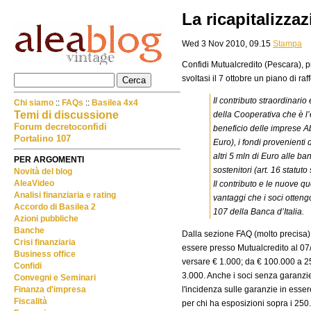
La ricapitalizza
Wed 3 Nov 2010, 09.15
Stampa
Confidi Mutualcredito (Pescara), p
svoltasi il 7 ottobre un piano di r
Il contributo straordinario
Chi siamo
::
FAQs
::
Basilea 4x4
Temi di discussione
della Cooperativa che è l’
Forum decretoconfidi
beneficio delle imprese Ab
Portalino 107
Euro), i fondi provenienti
altri 5 mln di Euro alle ba
PER ARGOMENTI
sostenitori (art. 16 statuto
Novità del blog
AleaVideo
Il contributo e le nuove 
Analisi finanziaria e rating
vantaggi che i soci otteng
Accordo di Basilea 2
107 della Banca d’Italia.
Azioni pubbliche
Banche
Dalla sezione FAQ (molto precisa) 
Crisi finanziaria
essere presso Mutualcredito al 07
Business office
versare € 1.000; da € 100.000 a 25
Confidi
3.000. Anche i soci senza garanzi
Convegni e Seminari
l'incidenza sulle garanzie in esser
Finanza d'impresa
Fiscalità
per chi ha esposizioni sopra i 25