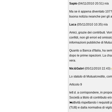
Sapio
(04/11/2010 20.51) n/a
Ma se è appena diventato 107?
buona notizia neanche per gli al
Luca
(05/11/2010 10.35) n/a
Amici, grazie dei contributi. Vor
confidi, non gli errori ed omiss
informazioni pubbliche di Mutua
Quanto a Banca d'Italia, ha sem
dopo le prime ispezioni. La cha
vera.
Nic&Gabri
(05/11/2010 22.43)
Lo statuto di Mutualcredito, come
Articolo 9
lett d. a corrispondere, in pro
Società a titolo di contributo e/
l■attività rispettando i requisit
(TUB) e dalla normativa di vigi