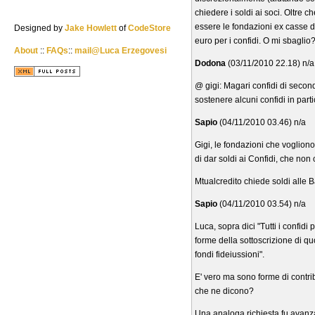
chiedere i soldi ai soci. Oltre c
essere le fondazioni ex casse d
Designed by
Jake Howlett
of
CodeStore
euro per i confidi. O mi sbaglio
About
::
FAQs
::
mail@Luca Erzegovesi
Dodona
(03/11/2010 22.18) n/a
@ gigi: Magari confidi di second
sostenere alcuni confidi in part
Sapio
(04/11/2010 03.46) n/a
Gigi, le fondazioni che voglion
di dar soldi ai Confidi, che non 
Mtualcredito chiede soldi alle
Sapio
(04/11/2010 03.54) n/a
Luca, sopra dici "Tutti i confid
forme della sottoscrizione di quot
fondi fideiussioni".
E' vero ma sono forme di contri
che ne dicono?
Una analoga richiesta fu avanz