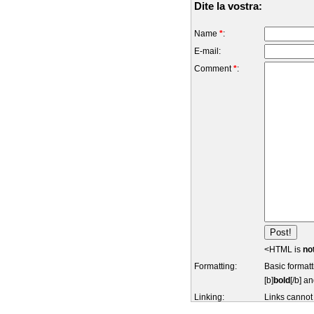
Dite la vostra:
Name
*
:
E-mail:
Comment
*
:
<HTML is
no
Formatting:
Basic formatt
[b]
bold
[/b] an
Linking:
Links cannot