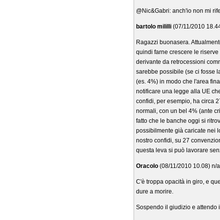
@Nic&Gabri: anch'io non mi rife
bartolo mililli
(07/11/2010 18.44
Ragazzi buonasera. Attualmente
quindi farne crescere le riserve (a
derivante da retrocessioni comm
sarebbe possibile (se ci fosse 
(es. 4%) in modo che l'area fin
notificare una legge alla UE ch
confidi, per esempio, ha circa 27
normali, con un bel 4% (ante crisi
fatto che le banche oggi si ritr
possibilmente già caricate nei l
nostro confidi, su 27 convenzion
questa leva si può lavorare senz
Oracolo
(08/11/2010 10.08) n/a
C'è troppa opacità in giro, e que
dure a morire.
Sospendo il giudizio e attendo i 