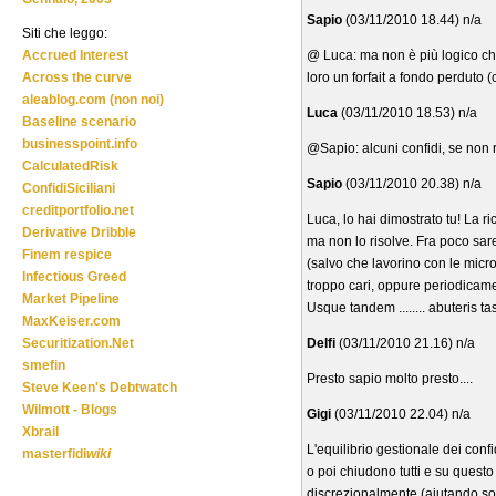
Sapio
(03/11/2010 18.44) n/a
Siti che leggo:
@ Luca: ma non è più logico ch
Accrued Interest
loro un forfait a fondo perduto
Across the curve
aleablog.com (non noi)
Luca
(03/11/2010 18.53) n/a
Baseline scenario
businesspoint.info
@Sapio: alcuni confidi, se non r
CalculatedRisk
Sapio
(03/11/2010 20.38) n/a
ConfidiSiciliani
creditportfolio.net
Luca, lo hai dimostrato tu! La r
Derivative Dribble
ma non lo risolve. Fra poco sare
Finem respice
(salvo che lavorino con le micro
Infectious Greed
troppo cari, oppure periodicam
Market Pipeline
Usque tandem ........ abuteris ta
MaxKeiser.com
Delfi
(03/11/2010 21.16) n/a
Securitization.Net
smefin
Presto sapio molto presto....
Steve Keen's Debtwatch
Wilmott - Blogs
Gigi
(03/11/2010 22.04) n/a
Xbrail
L'equilibrio gestionale dei conf
masterfidi
wiki
o poi chiudono tutti e su questo
discrezionalmente (aiutando solo