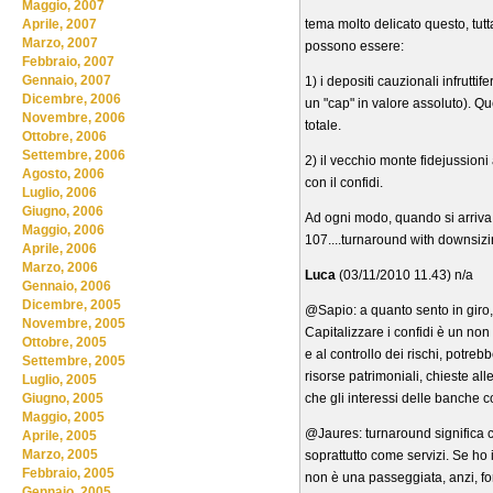
Maggio, 2007
tema molto delicato questo, tut
Aprile, 2007
Marzo, 2007
possono essere:
Febbraio, 2007
Gennaio, 2007
1) i depositi cauzionali infrutt
Dicembre, 2006
un "cap" in valore assoluto). Q
Novembre, 2006
totale.
Ottobre, 2006
Settembre, 2006
2) il vecchio monte fidejussioni 
Agosto, 2006
con il confidi.
Luglio, 2006
Giugno, 2006
Ad ogni modo, quando si arriva 
Maggio, 2006
107....turnaround with downsizi
Aprile, 2006
Marzo, 2006
Luca
(03/11/2010 11.43) n/a
Gennaio, 2006
Dicembre, 2005
@Sapio: a quanto sento in giro, l
Novembre, 2005
Capitalizzare i confidi è un no
Ottobre, 2005
e al controllo dei rischi, potreb
Settembre, 2005
risorse patrimoniali, chieste a
Luglio, 2005
che gli interessi delle banche 
Giugno, 2005
Maggio, 2005
@Jaures: turnaround significa 
Aprile, 2005
Marzo, 2005
soprattutto come servizi. Se ho
Febbraio, 2005
non è una passeggiata, anzi, for
Gennaio, 2005