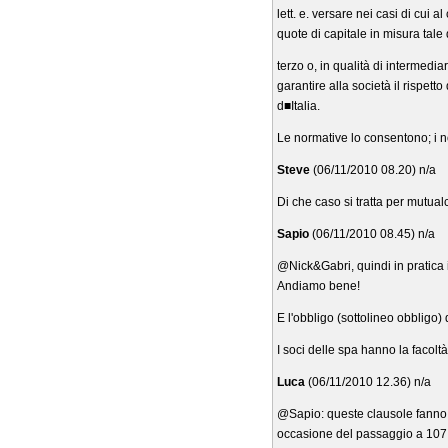
lett. e. versare nei casi di cui
quote di capitale in misura tale
terzo o, in qualità di intermedia
garantire alla società il rispett
d■Italia.
Le normative lo consentono; i n
Steve
(06/11/2010 08.20) n/a
Di che caso si tratta per mutualcr
Sapio
(06/11/2010 08.45) n/a
@Nick&Gabri, quindi in pratica i
Andiamo bene!
E l'obbligo (sottolineo obbligo) d
I soci delle spa hanno la facoltà
Luca
(06/11/2010 12.36) n/a
@Sapio: queste clausole fanno p
occasione del passaggio a 107