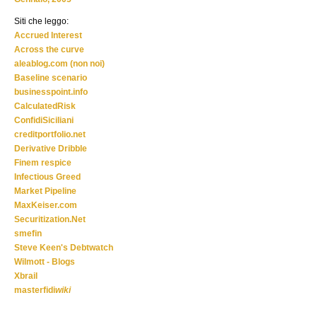
Siti che leggo:
Accrued Interest
Across the curve
aleablog.com (non noi)
Baseline scenario
businesspoint.info
CalculatedRisk
ConfidiSiciliani
creditportfolio.net
Derivative Dribble
Finem respice
Infectious Greed
Market Pipeline
MaxKeiser.com
Securitization.Net
smefin
Steve Keen's Debtwatch
Wilmott - Blogs
Xbrail
masterfidi
wiki