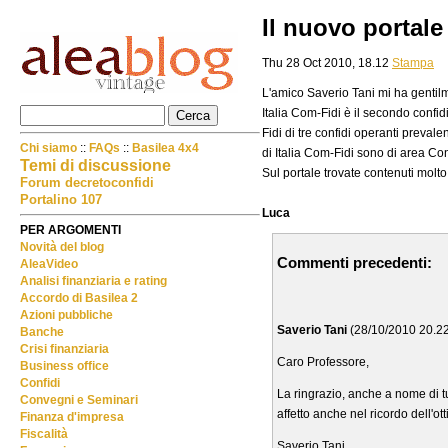
Il nuovo portale
Thu 28 Oct 2010, 18.12
Stampa
L'amico Saverio Tani mi ha gentilme
Italia Com-Fidi è il secondo confi
Fidi di tre confidi operanti preva
Chi siamo
::
FAQs
::
Basilea 4x4
di Italia Com-Fidi sono di area Con
Temi di discussione
Sul portale trovate contenuti molt
Forum decretoconfidi
Portalino 107
Luca
PER ARGOMENTI
Novità del blog
Commenti precedenti:
AleaVideo
Analisi finanziaria e rating
Accordo di Basilea 2
Azioni pubbliche
Saverio Tani
(28/10/2010 20.2
Banche
Crisi finanziaria
Caro Professore,
Business office
Confidi
La ringrazio, anche a nome di tu
Convegni e Seminari
affetto anche nel ricordo dell'o
Finanza d'impresa
Fiscalità
Saverio Tani.