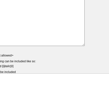
t
allowed>
ing can be included like so:
d [i]
italic
[/i]
 be included