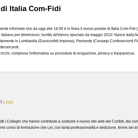
 di Italia Com-Fidi
nte informato che da oggi alle 16.00 è in linea il nuovo portale di Italia Com-Fidi (
di italiano per dimensioni, iscritto all'elenco speciale da maggio 2010. Nasce dall
lentemente in Lombardia (Euroconfidi Impresa), Piemonte (Ciessepi Confesercenti Fidi)
fersercenti.
o ricchi, compresa l'informativa su procedure di erogazione, privacy e trasparenza.
2)
e-mail
tti i Colleghi che hanno contributo a costruire il nuovo sito web del Confidi, dei co
ttimo corso di formazione che Lei, con tanta professionalità e dedizione, tenne sei a