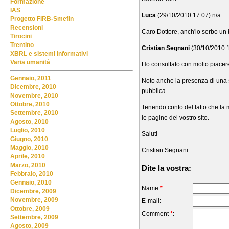
Formazione
IAS
Luca
(29/10/2010 17.07) n/a
Progetto FIRB-Smefin
Recensioni
Caro Dottore, anch'io serbo un 
Tirocini
Trentino
Cristian Segnani
(30/10/2010 
XBRL e sistemi informativi
Varia umanità
Ho consultato con molto piacere
Gennaio, 2011
Noto anche la presenza di una s
Dicembre, 2010
pubblica.
Novembre, 2010
Ottobre, 2010
Tenendo conto del fatto che la m
Settembre, 2010
le pagine del vostro sito.
Agosto, 2010
Luglio, 2010
Saluti
Giugno, 2010
Maggio, 2010
Cristian Segnani.
Aprile, 2010
Marzo, 2010
Dite la vostra:
Febbraio, 2010
Gennaio, 2010
Name
*
:
Dicembre, 2009
Novembre, 2009
E-mail:
Ottobre, 2009
Comment
*
:
Settembre, 2009
Agosto, 2009