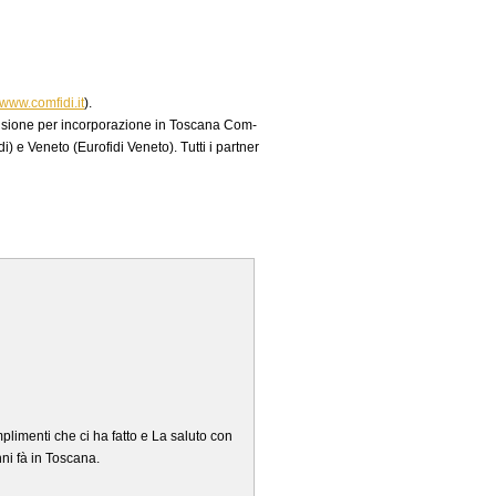
www.comfidi.it
).
a fusione per incorporazione in Toscana Com-
 e Veneto (Eurofidi Veneto). Tutti i partner
mplimenti che ci ha fatto e La saluto con
nni fà in Toscana.