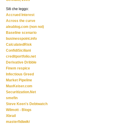
Siti che leggo:
Accrued Interest
Across the curve
aleablog.com (non noi)
Baseline scenario
businesspoint.info
CalculatedRisk
ConfidiSiciliani
creditportfolio.net
Derivative Dribble
Finem respice
Infectious Greed
Market Pipeline
MaxKeiser.com
Securitization.Net
smefin
Steve Keen's Debtwatch
Wilmott - Blogs
Xbrail
masterfidi
wiki