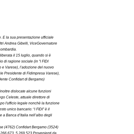
e. E la sua presentazione ufficiale
ltri Andrea Gibelli, ViceGovernatore
Lombardia.
iberata il 15 luglio, quando si è
o di ragione sociale (in "i FIDI
no e Varese), l’adozione del nuovo
uale Presidente di Fidimpresa Varese),
dente Confidart di Bergamo)
 inoltre dislocate alcune funzioni
go Celeste, attuale direttore di
o l'ufficio legale nonchè la funzione
to unico bancario: “i FIDI” è il
e a Banca d’Italia nell’albo degli
rese (4762) Confidart Bergamo (3524)
12.266.673, 5.269.523 Provenienti da