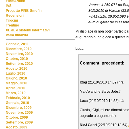
Formazione
Varese, 4.259.071 da Berg
IAS
30/9/2010 di Varese (33.0
Progetto FIRB-Smefin
Recensioni
78.419.218: 29.852.693 e
Tirocini
euro di garanzie in esser
Trentino
XBRL e sistemi informativi
Mi dispiace di non poter partecip
Varia umanità
augurando buon gioco a questa nu
Gennaio, 2011
Luca
Dicembre, 2010
Novembre, 2010
Ottobre, 2010
Commenti precedenti:
Settembre, 2010
Agosto, 2010
Luglio, 2010
Giugno, 2010
IGigi
(21/10/2010 14.09) n/a
Maggio, 2010
Aprile, 2010
Ma c'è anche Steve Jobs?
Marzo, 2010
Febbraio, 2010
Luca
(21/10/2010 14.58) n/a
Gennaio, 2010
Dicembre, 2009
Giusto, iGigi, mi ero dimenticat
Novembre, 2009
upgrade a pagamento)...
Ottobre, 2009
Settembre, 2009
Nic&Gabri
(22/10/2010 18.54)
Agosto, 2009