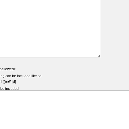
t
allowed>
ing can be included like so:
d [i]
italic
[/i]
 be included