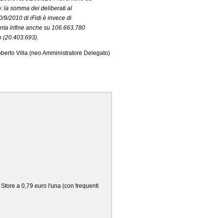
: la somma dei deliberati al
9/2010 di iFidi è invece di
nta infine anche su 106.663.780
o (20.403.693).
oberto Villa (neo Amministratore Delegato)
e Store a 0,79 euro l'una (con frequenti