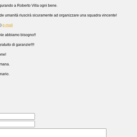
urando a Roberto Villa ogni bene.
ande umanità riuscirà sicuramente ad organizzare una squadra vincente!
6)
e-mail
i. Ne abbiamo bisogno!!
tuito di garanzie!!!!
one!
imana.
nario.