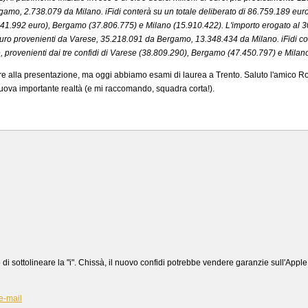
amo, 2.738.079 da Milano. iFidi conterà su un totale deliberato di 86.759.189 euro
41.992 euro), Bergamo (37.806.775) e Milano (15.910.422). L'importo erogato al 30/
uro provenienti da Varese, 35.218.091 da Bergamo, 13.348.434 da Milano. iFidi co
e, provenienti dai tre confidi di Varese (38.809.290), Bergamo (47.450.797) e Milan
are alla presentazione, ma oggi abbiamo esami di laurea a Trento. Saluto l'amico R
ova importante realtà (e mi raccomando, squadra corta!).
o di sottolineare la "i". Chissà, il nuovo confidi potrebbe vendere garanzie sull'Appl
e-mail