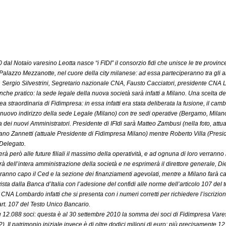
dal Notaio varesino Leotta nasce “i FIDI” il consorzio fidi che unisce le tre provinc
alazzo Mezzanotte, nel cuore della city milanese: ad essa parteciperanno tra gli a
Sergio Silvestrini, Segretario nazionale CNA, Fausto Cacciatori, presidente CNA 
nche pratico: la sede legale della nuova società sarà infatti a Milano. Una scelta del
 straordinaria di Fidimpresa: in essa infatti era stata deliberata la fusione, il cambi
l nuovo indirizzo della sede Legale (Milano) con tre sedi operative (Bergamo, Mila
na dei nuovi Amministratori. Presidente di IFIdi sarà Matteo Zambusi (nella foto, att
no Zannetti (attuale Presidente di Fidimpresa Milano) mentre Roberto Villa (Presi
 Delegato.
rà però alle future filiali il massimo della operatività, e ad ognuna di loro verranno
rà dell’intera amministrazione della società e ne esprimerà il direttore generale, Die
anno capo il Ced e la sezione dei finanziamenti agevolati, mentre a Milano farà cap
a dalla Banca d’Italia con l’adesione del confidi alle norme dell’articolo 107 del tes
CNA Lombardo infatti che si presenta con i numeri corretti per richiedere l’iscrizion
 art. 107 del Testo Unico Bancario.
su 12.088 soci: questa è al 30 settembre 2010 la somma dei soci di Fidimpresa Va
. Il patrimonio iniziale invece è di oltre dodici milioni di euro: più precisamente 