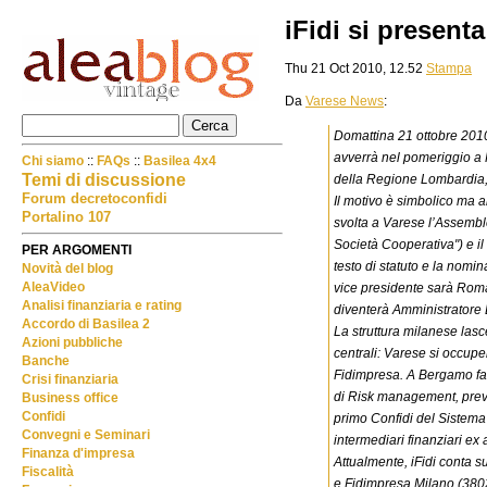
iFidi si presenta
Thu 21 Oct 2010, 12.52
Stampa
Da
Varese News
:
Domattina 21 ottobre 2010 
avverrà nel pomeriggio a P
Chi siamo
::
FAQs
::
Basilea 4x4
Temi di discussione
della Regione Lombardia, 
Forum decretoconfidi
Il motivo è simbolico ma a
Portalino 107
svolta a Varese l’Assemblea
Società Cooperativa") e i
PER ARGOMENTI
testo di statuto e la nomi
Novità del blog
AleaVideo
vice presidente sarà Roma
Analisi finanziaria e rating
diventerà Amministratore
Accordo di Basilea 2
La struttura milanese lasce
Azioni pubbliche
centrali: Varese si occupe
Banche
Fidimpresa. A Bergamo far
Crisi finanziaria
di Risk management, previst
Business office
Confidi
primo Confidi del Sistema 
Convegni e Seminari
intermediari finanziari ex
Finanza d'impresa
Attualmente, iFidi conta 
Fiscalità
e Fidimpresa Milano (3802)