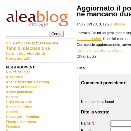
Aggiornato il p
ne mancano due
Thu 7 Oct 2010, 12.28
Stampa
Lorenzo Gai mi ha gentilmente seg
InterconfidiMed
, il confidi con se
Chi siamo
::
FAQs
::
Basilea 4x4
Con questo aggiornamento, arrivo
Temi di discussione
reso noto dalla Banca d'Italia
.
Forum decretoconfidi
Chi ci aiuta?
Portalino 107
PER ARGOMENTI
Luca
Novità del blog
AleaVideo
Commenti precedenti:
Analisi finanziaria e rating
Accordo di Basilea 2
Azioni pubbliche
Banche
No documents found
Crisi finanziaria
Business office
Dite la vostra:
Confidi
Convegni e Seminari
Finanza d'impresa
Name
*
:
Fiscalità
E-mail: