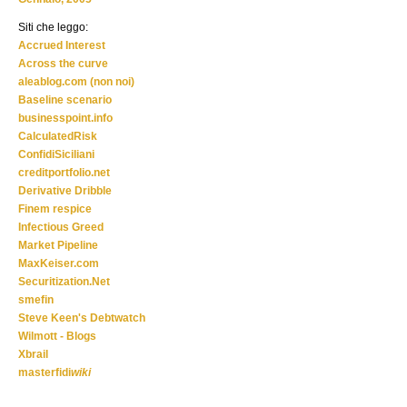
Siti che leggo:
Accrued Interest
Across the curve
aleablog.com (non noi)
Baseline scenario
businesspoint.info
CalculatedRisk
ConfidiSiciliani
creditportfolio.net
Derivative Dribble
Finem respice
Infectious Greed
Market Pipeline
MaxKeiser.com
Securitization.Net
smefin
Steve Keen's Debtwatch
Wilmott - Blogs
Xbrail
masterfidi
wiki