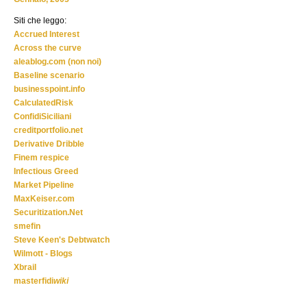
Siti che leggo:
Accrued Interest
Across the curve
aleablog.com (non noi)
Baseline scenario
businesspoint.info
CalculatedRisk
ConfidiSiciliani
creditportfolio.net
Derivative Dribble
Finem respice
Infectious Greed
Market Pipeline
MaxKeiser.com
Securitization.Net
smefin
Steve Keen's Debtwatch
Wilmott - Blogs
Xbrail
masterfidi
wiki