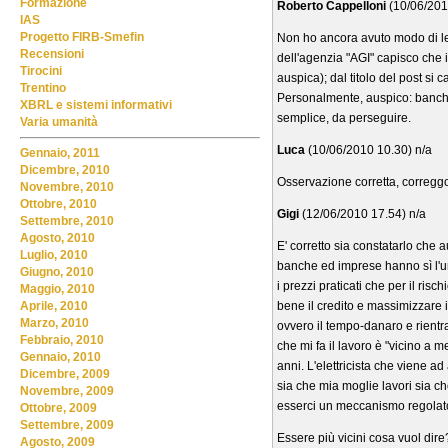
Formazione
Roberto Cappelloni
(10/06/201
IAS
Progetto FIRB-Smefin
Non ho ancora avuto modo di le
Recensioni
dell'agenzia "AGI" capisco che i
Tirocini
auspica); dal titolo del post si
Trentino
Personalmente, auspico: banche
XBRL e sistemi informativi
semplice, da perseguire.
Varia umanità
Luca
(10/06/2010 10.30) n/a
Gennaio, 2011
Dicembre, 2010
Osservazione corretta, correggo i
Novembre, 2010
Ottobre, 2010
Gigi
(12/06/2010 17.54) n/a
Settembre, 2010
Agosto, 2010
E' corretto sia constatarlo che
Luglio, 2010
banche ed imprese hanno sì l'un
Giugno, 2010
i prezzi praticati che per il ris
Maggio, 2010
bene il credito e massimizzare i
Aprile, 2010
Marzo, 2010
ovvero il tempo-danaro e rientra
Febbraio, 2010
che mi fa il lavoro è "vicino a
Gennaio, 2010
anni. L'elettricista che viene a
Dicembre, 2009
sia che mia moglie lavori sia ch
Novembre, 2009
esserci un meccanismo regolatore
Ottobre, 2009
Settembre, 2009
Essere più vicini cosa vuol di
Agosto, 2009