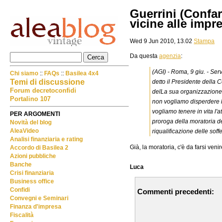
Guerrini (Confar
vicine alle impr
Wed 9 Jun 2010, 13.02
Stampa
Da questa
agenzia
:
(AGI) - Roma, 9 giu. - Ser
Chi siamo
::
FAQs
::
Basilea 4x4
Temi di discussione
detto il Presidente della 
Forum decretoconfidi
delLa sua organizzazione, 
Portalino 107
non vogliamo disperdere la
vogliamo tenere in vita l'
PER ARGOMENTI
proroga della moratoria de
Novità del blog
AleaVideo
riqualificazione delle soff
Analisi finanziaria e rating
Già, la moratoria, c'è da farsi veni
Accordo di Basilea 2
Azioni pubbliche
Banche
Luca
Crisi finanziaria
Business office
Confidi
Commenti precedenti:
Convegni e Seminari
Finanza d'impresa
Fiscalità