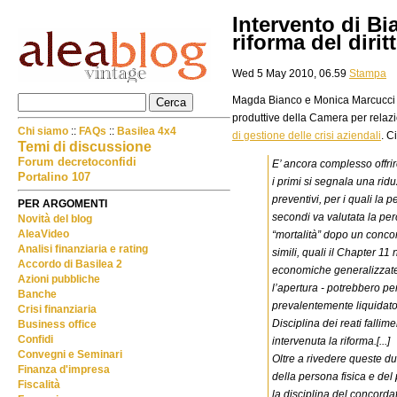
Intervento di Bi
riforma del dirit
Wed 5 May 2010, 06.59
Stampa
Magda Bianco e Monica Marcucci (Ba
produttive della Camera per relazi
Chi siamo
::
FAQs
::
Basilea 4x4
di gestione delle crisi aziendali
. C
Temi di discussione
Forum decretoconfidi
E’ ancora complesso offrire
Portalino 107
i primi si segnala una rid
preventivi, per i quali la 
PER ARGOMENTI
secondi va valutata la per
Novità del blog
AleaVideo
“mortalità” dopo un concord
Analisi finanziaria e rating
simili, quali il Chapter 11
Accordo di Basilea 2
economiche generalizzate; 
Azioni pubbliche
l’apertura - potrebbero pe
Banche
prevalentemente liquidator
Crisi finanziaria
Disciplina dei reati fallim
Business office
Confidi
intervenuta la riforma.[...]
Convegni e Seminari
Oltre a rivedere queste du
Finanza d'impresa
della persona fisica e del 
Fiscalità
la disciplina del concordat