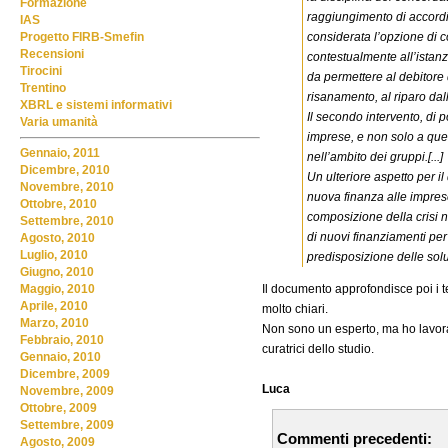
Formazione
raggiungimento di accordi 
IAS
considerata l’opzione di c
Progetto FIRB-Smefin
Recensioni
contestualmente all’istan
Tirocini
da permettere al debitore 
Trentino
risanamento, al riparo dall
XBRL e sistemi informativi
Il secondo intervento, di p
Varia umanità
imprese, e non solo a quel
Gennaio, 2011
nell’ambito dei gruppi.[...]
Dicembre, 2010
Un ulteriore aspetto per i
Novembre, 2010
nuova finanza alle imprese 
Ottobre, 2010
composizione della crisi n
Settembre, 2010
di nuovi finanziamenti per
Agosto, 2010
Luglio, 2010
predisposizione delle solu
Giugno, 2010
Il documento approfondisce poi i te
Maggio, 2010
Aprile, 2010
molto chiari.
Marzo, 2010
Non sono un esperto, ma ho lavor
Febbraio, 2010
curatrici dello studio.
Gennaio, 2010
Dicembre, 2009
Luca
Novembre, 2009
Ottobre, 2009
Settembre, 2009
Commenti precedenti:
Agosto, 2009