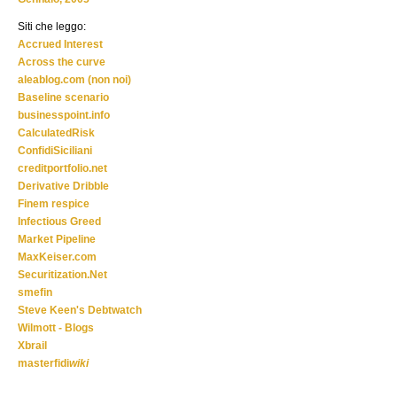
Siti che leggo:
Accrued Interest
Across the curve
aleablog.com (non noi)
Baseline scenario
businesspoint.info
CalculatedRisk
ConfidiSiciliani
creditportfolio.net
Derivative Dribble
Finem respice
Infectious Greed
Market Pipeline
MaxKeiser.com
Securitization.Net
smefin
Steve Keen's Debtwatch
Wilmott - Blogs
Xbrail
masterfidi
wiki