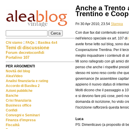
Anche a Trento
Trentino e Coope
Fri 30 Apr 2010, 23.54
Stampa
Con due fax dal contenuto essenzia
nell'elenco speciale ex art. 107 di
Chi siamo
::
FAQs
::
Basilea 4x4
avete forse letto sul blog, sono du
Temi di discussione
Cooperazione Trentina. Per il terz
Forum decretoconfidi
meglio inquadrare i contenuti di al
Portalino 107
Mi sono rallegrato con gli amici di
PER ARGOMENTI
penso che anche i rispettivi presid
Novità del blog
stesso mi sono reso conto che ques
AleaVideo
governance (le assemblee capitano 
Analisi finanziaria e rating
appieno il nuovo status di intermed
Accordo di Basilea 2
Molti dicono che il passaggio a 107
Azioni pubbliche
Banche
e si devono fare più cose, però non 
Crisi finanziaria
domanda di iscrizione, ho visto cr
Business office
l'iscrizione rafforzerà questa tensi
Confidi
Convegni e Seminari
Luca
Finanza d'impresa
PS: Dimenticavo (a proposito di be
Fiscalità