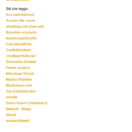
Siti che leggo:
Accrued Interest
Across the curve
aleablog.com (non noi)
Baseline scenario
businesspoint.info
CalculatedRisk
ConfidiSiciliani
creditportfolio.net
Derivative Dribble
Finem respice
Infectious Greed
Market Pipeline
MaxKeiser.com
Securitization.Net
smefin
Steve Keen's Debtwatch
Wilmott - Blogs
Xbrail
masterfidi
wiki