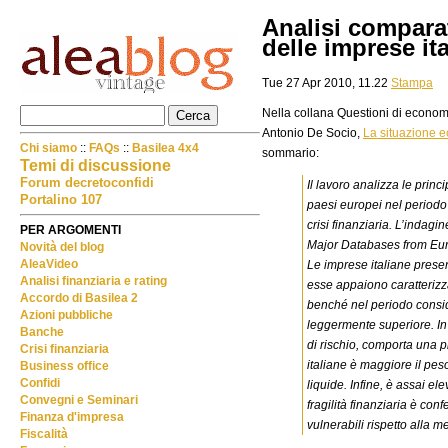
Analisi compara
delle imprese ita
Tue 27 Apr 2010, 11.22
Stampa
Nella collana Questioni di economi
Antonio De Socio,
La situazione e
Chi siamo
::
FAQs
::
Basilea 4x4
sommario:
Temi di discussione
Forum decretoconfidi
Il lavoro analizza le princi
Portalino 107
paesi europei nel periodo
crisi finanziaria. L’indagi
PER ARGOMENTI
Major Databases from Eu
Novità del blog
AleaVideo
Le imprese italiane presen
Analisi finanziaria e rating
esse appaiono caratterizz
Accordo di Basilea 2
benché nel periodo consid
Azioni pubbliche
leggermente superiore. In 
Banche
di rischio, comporta una pi
Crisi finanziaria
italiane è maggiore il peso
Business office
Confidi
liquide. Infine, è assai el
Convegni e Seminari
fragilità finanziaria è con
Finanza d'impresa
vulnerabili rispetto alla 
Fiscalità