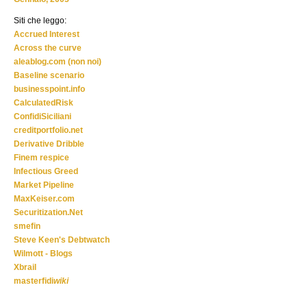
Siti che leggo:
Accrued Interest
Across the curve
aleablog.com (non noi)
Baseline scenario
businesspoint.info
CalculatedRisk
ConfidiSiciliani
creditportfolio.net
Derivative Dribble
Finem respice
Infectious Greed
Market Pipeline
MaxKeiser.com
Securitization.Net
smefin
Steve Keen's Debtwatch
Wilmott - Blogs
Xbrail
masterfidi
wiki