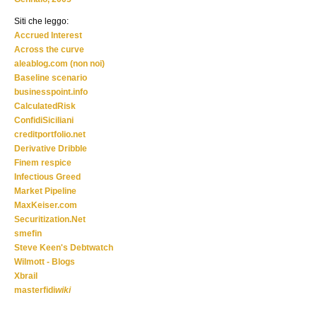
Siti che leggo:
Accrued Interest
Across the curve
aleablog.com (non noi)
Baseline scenario
businesspoint.info
CalculatedRisk
ConfidiSiciliani
creditportfolio.net
Derivative Dribble
Finem respice
Infectious Greed
Market Pipeline
MaxKeiser.com
Securitization.Net
smefin
Steve Keen's Debtwatch
Wilmott - Blogs
Xbrail
masterfidi
wiki