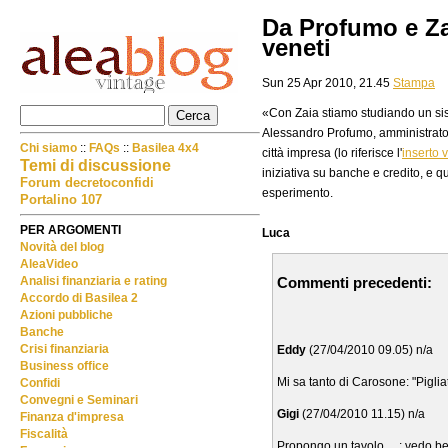
Da Profumo e Zai
veneti
Sun 25 Apr 2010, 21.45
Stampa
«Con Zaia stiamo studiando un sis
Alessandro Profumo, amministratore
Chi siamo
::
FAQs
::
Basilea 4x4
città impresa (lo riferisce l'
inserto 
Temi di discussione
iniziativa su banche e credito, e 
Forum decretoconfidi
esperimento.
Portalino 107
PER ARGOMENTI
Luca
Novità del blog
AleaVideo
Commenti precedenti:
Analisi finanziaria e rating
Accordo di Basilea 2
Azioni pubbliche
Banche
Crisi finanziaria
Eddy
(27/04/2010 09.05) n/a
Business office
Mi sa tanto di Carosone: "Piglia
Confidi
Convegni e Seminari
Gigi
(27/04/2010 11.15) n/a
Finanza d'impresa
Fiscalità
Propongo un tavolo.....: vedo be