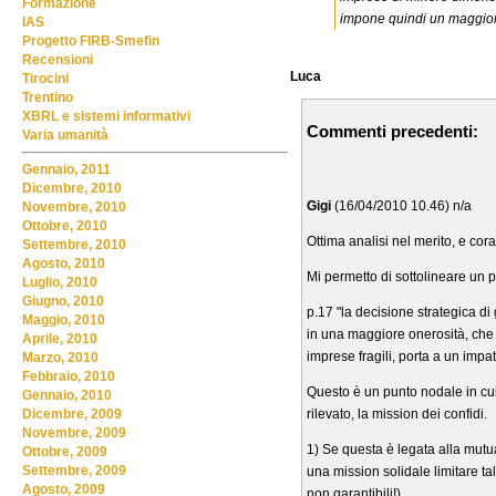
Formazione
impone quindi un maggior s
IAS
Progetto FIRB-Smefin
Recensioni
Luca
Tirocini
Trentino
XBRL e sistemi informativi
Commenti precedenti:
Varia umanità
Gennaio, 2011
Dicembre, 2010
Gigi
(16/04/2010 10.46) n/a
Novembre, 2010
Ottobre, 2010
Ottima analisi nel merito, e cor
Settembre, 2010
Agosto, 2010
Mi permetto di sottolineare un
Luglio, 2010
Giugno, 2010
p.17 "la decisione strategica di 
Maggio, 2010
in una maggiore onerosità, che p
Aprile, 2010
imprese fragili, porta a un impat
Marzo, 2010
Febbraio, 2010
Questo è un punto nodale in cui
Gennaio, 2010
rilevato, la mission dei confidi.
Dicembre, 2009
Novembre, 2009
1) Se questa è legata alla mutu
Ottobre, 2009
Settembre, 2009
una mission solidale limitare t
Agosto, 2009
non garantibili!)