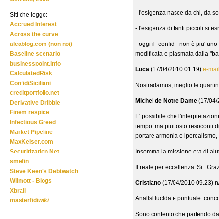
- l'esigenza nasce da chi, da so
Siti che leggo:
Accrued Interest
- l'esigenza di tanti piccoli si 
Across the curve
- oggi il -confidi- non è piu' 
aleablog.com (non noi)
modificata e plasmata dalla "ba
Baseline scenario
businesspoint.info
Luca
(17/04/2010 01.19)
e-mai
CalculatedRisk
ConfidiSiciliani
Nostradamus, meglio le quartine 
creditportfolio.net
Michel de Notre Dame
(17/04/
Derivative Dribble
Finem respice
E' possibile che l'interpretazion
Infectious Greed
tempo, ma piuttosto resoconti di
Market Pipeline
portare armonia e iperealismo, 
MaxKeiser.com
Insomma la missione era di aiu
Securitization.Net
smefin
Il reale per eccellenza. Si . G
Steve Keen's Debtwatch
Wilmott - Blogs
Cristiano
(17/04/2010 09.23) n
Xbrail
Analisi lucida e puntuale: conco
masterfidi
wiki
Sono contento che partendo da s