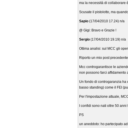
ma la necessità di collaborare 
Scusate il pistolotto, ma quando
Sapio
(17/04/2010 17.24) n/a
@ Gigi: Bravo e Grazie !
Sergio
(17/04/2010 19.19) n/a
Ottima analisi: sul MCC gli opera
Riporto un mio post precedente
Mcc controgarantisce le aziende
non possono farci affidamento a
Un fondo di controgaranzia ha 
basso standing) come il FEI (pur
Per l'impostazione attuale, MCC
I confidi sono nati oltre 50 anni
PS
un aneddoto: ho partecipato ad 