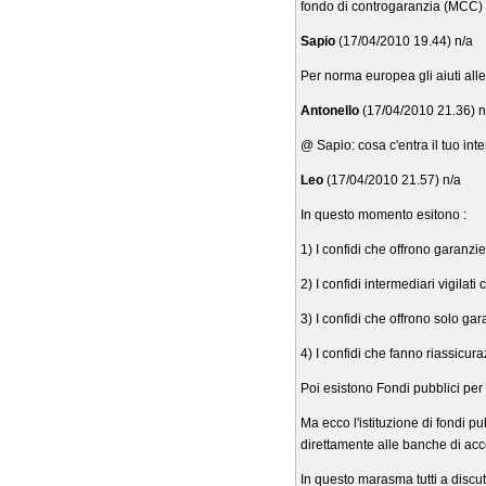
fondo di controgaranzia (MCC) a
Sapio
(17/04/2010 19.44) n/a
Per norma europea gli aiuti alle 
Antonello
(17/04/2010 21.36) n
@ Sapio: cosa c'entra il tuo inte
Leo
(17/04/2010 21.57) n/a
In questo momento esitono :
1) I confidi che offrono garanzie
2) I confidi intermediari vigila
3) I confidi che offrono solo gar
4) I confidi che fanno riassicur
Poi esistono Fondi pubblici per 
Ma ecco l'istituzione di fondi p
direttamente alle banche di acc
In questo marasma tutti a discut