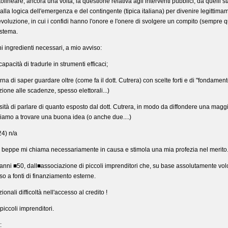
lineare, ancora una volta, la questione relativa agli interventi pubblici, da quelli stat
la logica dell'emergenza e del contingente (tipica italiana) per divenire legittimam
voluzione, in cui i confidi hanno l'onore e l'onere di svolgere un compito (sempre 
istema.
i ingredienti necessari, a mio avviso:
capacità di tradurle in strumenti efficaci;
rna di saper guardare oltre (come fa il dott. Cutrera) con scelte forti e di "fondamen
zione alle scadenze, spesso elettorali...)
ità di parlare di quanto esposto dal dott. Cutrera, in modo da diffondere una maggio
iamo a trovare una buona idea (o anche due....)
4) n/a
di beppe mi chiama necessariamente in causa e stimola una mia profezia nel merito
li anni ■50, dall■associazione di piccoli imprenditori che, su base assolutamente vol
sso a fonti di finanziamento esterne.
onali difficoltà nell'accesso al credito !
piccoli imprenditori.
: