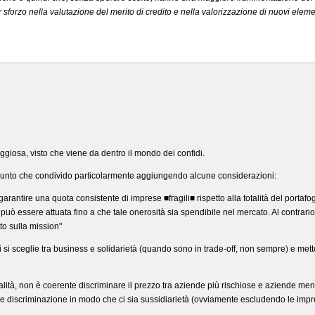
forzo nella valutazione del merito di credito e nella valorizzazione di nuovi element
aggiosa, visto che viene da dentro il mondo dei confidi.
 punto che condivido particolarmente aggiungendo alcune considerazioni:
garantire una quota consistente di imprese ■fragili■ rispetto alla totalità del portafo
uò essere attuata fino a che tale onerosità sia spendibile nel mercato. Al contrario
to sulla mission"
 si sceglie tra business e solidarietà (quando sono in trade-off, non sempre) e me
alità, non è coerente discriminare il prezzo tra aziende più rischiose e aziende m
ale discriminazione in modo che ci sia sussidiarietà (ovviamente escludendo le impr