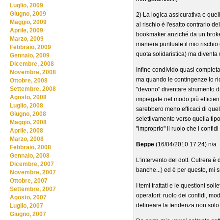
Luglio, 2009
Giugno, 2009
2) La logica assicurativa e que
Maggio, 2009
al rischio è l'esatto contrario 
Aprile, 2009
bookmaker anziché da un broker)
Marzo, 2009
maniera puntuale il mio rischio d
Febbraio, 2009
quota solidaristica) ma divent
Gennaio, 2009
Dicembre, 2008
Infine condivido quasi completam
Novembre, 2008
ma quando le contingenze lo ric
Ottobre, 2008
Settembre, 2008
"devono" diventare strumento di
Agosto, 2008
impiegate nel modo più efficien
Luglio, 2008
sarebbero meno efficaci di quelli
Giugno, 2008
selettivamente verso quella tip
Maggio, 2008
"improprio" il ruolo che i confi
Aprile, 2008
Marzo, 2008
Beppe
(16/04/2010 17.24) n/a
Febbraio, 2008
Gennaio, 2008
L'intervento del dott. Cutrera è
Dicembre, 2007
banche...) ed è per questo, mi si
Novembre, 2007
Ottobre, 2007
I temi trattati e le questioni so
Settembre, 2007
operatori: ruolo dei confidi, mod
Agosto, 2007
delineare la tendenza non solo 
Luglio, 2007
Giugno, 2007