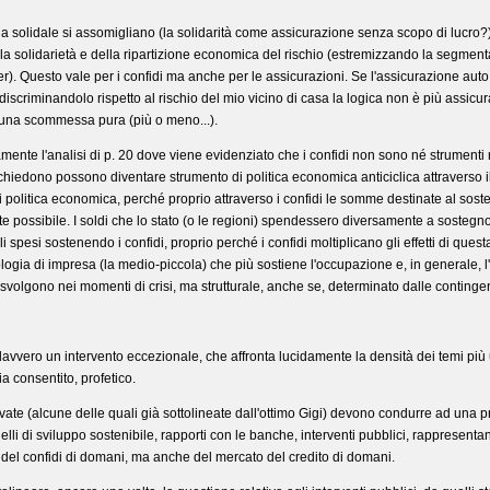
lla solidale si assomigliano (la solidarità come assicurazione senza scopo di lucro?
della solidarietà e della ripartizione economica del rischio (estremizzando la segme
. Questo vale per i confidi ma anche per le assicurazioni. Se l'assicurazione auto h
iscriminandolo rispetto al rischio del mio vicino di casa la logica non è più assicurat
a una scommessa pura (più o meno...).
ente l'analisi di p. 20 dove viene evidenziato che i confidi non sono né strumenti né 
hiedono possono diventare strumento di politica economica anticiclica attraverso il
 politica economica, perché proprio attraverso i confidi le somme destinate al so
te possibile. I soldi che lo stato (o le regioni) spendessero diversamente a sosteg
 spesi sostenendo i confidi, proprio perché i confidi moltiplicano gli effetti di quest
ologia di impresa (la medio-piccola) che più sostiene l'occupazione e, in generale,
di svolgono nei momenti di crisi, ma strutturale, anche se, determinato dalle continge
 davvero un intervento eccezionale, che affronta lucidamente la densità dei temi più 
a consentito, profetico.
llevate (alcune delle quali già sottolineate dall'ottimo Gigi) devono condurre ad una pr
elli di sviluppo sostenibile, rapporti con le banche, interventi pubblici, rappresenta
del confidi di domani, ma anche del mercato del credito di domani.