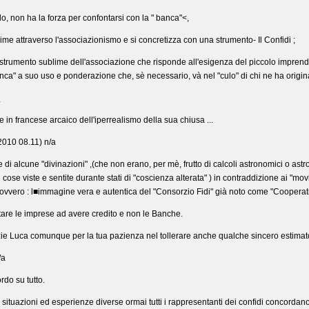
lo, non ha la forza per confontarsi con la " banca"<,
esrime attraverso l'associazionismo e si concretizza con una strumento- Il Confidi ;
uno strumento sublime dell'associazione che risponde all'esigenza del piccolo impren
nca" a suo uso e ponderazione che, sè necessario, và nel "culo" di chi ne ha origina
l
in francese arcaico dell'iperrealismo della sua chiusa ...
2010 08.11) n/a
e di alcune "divinazioni" ,(che non erano, per mè, frutto di calcoli astronomici o ast
 cose viste e sentite durante stati di "coscienza alterata" ) in contraddizione ai "mov
ovvero : l■immagine vera e autentica del "Consorzio Fidi" già noto come "Cooperati
tare le imprese ad avere credito e non le Banche.
razie Luca comunque per la tua pazienza nel tollerare anche qualche sincero estimato
/a
rdo su tutto.
ituazioni ed esperienze diverse ormai tutti i rappresentanti dei confidi concorda