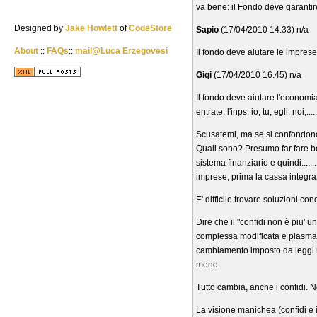
va bene: il Fondo deve garantire
Designed by
Jake Howlett
of
CodeStore
Sapio
(17/04/2010 14.33) n/a
About
::
FAQs
::
mail@Luca Erzegovesi
Il fondo deve aiutare le imprese
Gigi
(17/04/2010 16.45) n/a
Il fondo deve aiutare l'economia. 
entrate, l'inps, io, tu, egli, noi,.....
Scusatemi, ma se si confondono i
Quali sono? Presumo far fare bel
sistema finanziario e quindi.....
imprese, prima la cassa integr
E' difficile trovare soluzioni co
Dire che il "confidi non è piu'
complessa modificata e plasmata
cambiamento imposto da leggi na
meno.
Tutto cambia, anche i confidi.
La visione manichea (confidi e 