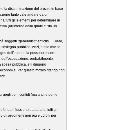
) e la discriminazione del prezzo in base
ntazione tanto vale andare da un
a tutti gli elementi per determinare in
iva (all'interno della quale ci sta un
soggetti "generalisti" anticrisi. E' vero,
 sostegno pubblico. Anzi, a mio avviso,
stegno dell'economia possono essere
no dell'occupazione, probabilmente,
a spesa pubblica, e li dirigono
 l'economia. Per questo motivo ritengo non
nze.
urgenti per i confidi (ma anche per le
ofonda riflessione da parte di tutti gli
no gli argomenti non più eludibili per