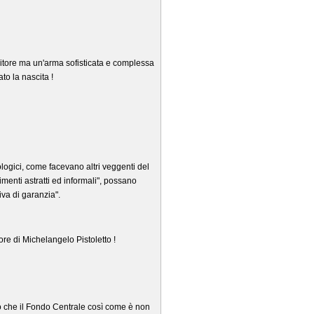
ditore ma un'arma sofisticata e complessa
to la nascita !
rologici, come facevano altri veggenti del
imenti astratti ed informali", possano
va di garanzia".
re di Michelangelo Pistoletto !
no che il Fondo Centrale così come è non