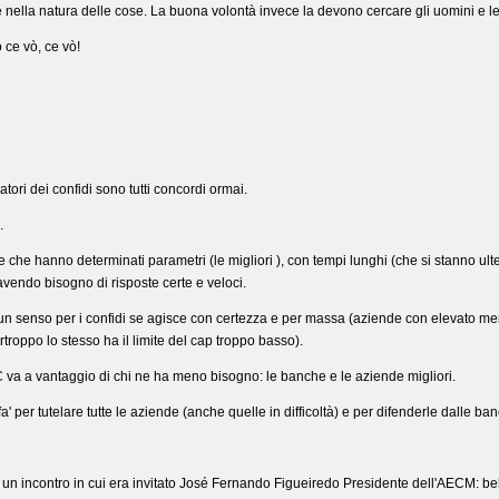
è nella natura delle cose. La buona volontà invece la devono cercare gli uomini e 
 ce vò, ce vò!
tori dei confidi sono tutti concordi ormai.
.
 che hanno determinati parametri (le migliori ), con tempi lunghi (che si stanno ult
vendo bisogno di risposte certe e veloci.
un senso per i confidi se agisce con certezza e per massa (aziende con elevato me
troppo lo stesso ha il limite del cap troppo basso).
 va a vantaggio di chi ne ha meno bisogno: le banche e le aziende migliori.
 fa' per tutelare tutte le aziende (anche quelle in difficoltà) e per difenderle dalle
un incontro in cui era invitato José Fernando Figueiredo Presidente dell'AECM: beh,