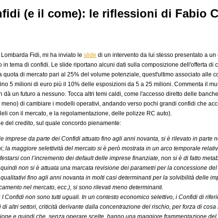
fidi (e il come): le riflessioni di Fabio
i Lombarda Fidi, mi ha inviato le
slide
di un intervento da lui stesso presentato a u
o in tema di confidi. Le slide riportano alcuni dati sulla composizione dell'offerta di
a quota di mercato pari al 25% del volume potenziale, quest'ultimo associato alle c
ino 5 milioni di euro più il 10% delle esposizioni da 5 a 25 milioni. Commenta il mutato
on dà un futuro a nessuno. Tocca altri temi caldi, come l'accesso diretto delle banc
o meno) di cambiare i modelli operativi, andando verso pochi grandi confidi che accen
lleli con il mercato, e la regolamentazione, delle polizze RC auto).
ne del credito, sul quale concordo pienamente:
lle imprese da parte dei Confidi attuato fino agli anni novanta, si è rilevato in part
ni; la maggiore selettività del mercato si è però mostrata in un arco temporale relativ
estarsi con l’incremento dei default delle imprese finanziate, non si è di fatto meta
quindi non si è attuata una marcata revisione dei parametri per la concessione del 
 qualitativi fino agli anni novanta in molti casi determinanti per la solvibilità delle i
dicamento nel mercato, ecc.), si sono rilevati meno determinanti.
 Confidi non sono tutti uguali. In un contesto economico selettivo, i Confidi di rifer
 di altri settori, criticità derivante dalla concentrazione del rischio, per forza di cos
one e quindi che, senza operare scelte, hanno una maggiore frammentazione del risc