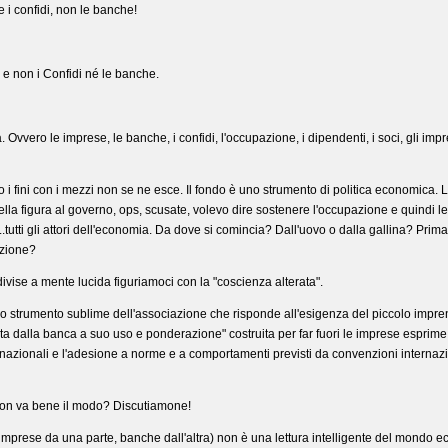
 i confidi, non le banche!
 e non i Confidi né le banche.
Ovvero le imprese, le banche, i confidi, l'occupazione, i dipendenti, i soci, gli imprendi
 fini con i mezzi non se ne esce. Il fondo è uno strumento di politica economica. La
la figura al governo, ops, scusate, volevo dire sostenere l'occupazione e quindi le i
....tutti gli attori dell'economia. Da dove si comincia? Dall'uovo o dalla gallina? Prim
azione?
ndivise a mente lucida figuriamoci con la "coscienza alterata".
 uno strumento sublime dell'associazione che risponde all'esigenza del piccolo impre
 dalla banca a suo uso e ponderazione" costruita per far fuori le imprese esprime 
zionali e l'adesione a norme e a comportamenti previsti da convenzioni internazional
 Non va bene il modo? Discutiamone!
imprese da una parte, banche dall'altra) non è una lettura intelligente del mondo e