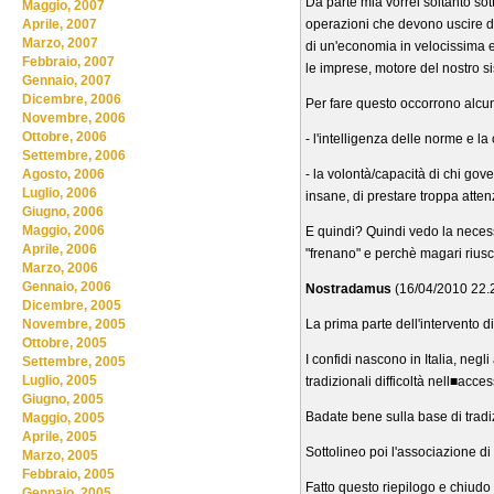
Da parte mia vorrei soltanto sotto
Maggio, 2007
operazioni che devono uscire dal
Aprile, 2007
Marzo, 2007
di un'economia in velocissima e
Febbraio, 2007
le imprese, motore del nostro s
Gennaio, 2007
Dicembre, 2006
Per fare questo occorrono alcun
Novembre, 2006
Ottobre, 2006
- l'intelligenza delle norme e la 
Settembre, 2006
- la volontà/capacità di chi gove
Agosto, 2006
Luglio, 2006
insane, di prestare troppa atten
Giugno, 2006
Maggio, 2006
E quindi? Quindi vedo la necess
Aprile, 2006
"frenano" e perchè magari riusc
Marzo, 2006
Gennaio, 2006
Nostradamus
(16/04/2010 22.2
Dicembre, 2005
La prima parte dell'intervento 
Novembre, 2005
Ottobre, 2005
I confidi nascono in Italia, neg
Settembre, 2005
Luglio, 2005
tradizionali difficoltà nell■acce
Giugno, 2005
Badate bene sulla base di tradizi
Maggio, 2005
Aprile, 2005
Sottolineo poi l'associazione di 
Marzo, 2005
Febbraio, 2005
Fatto questo riepilogo e chiudo 
Gennaio, 2005