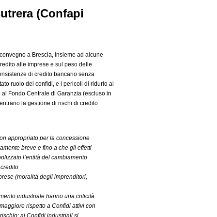
 Cutrera (Confapi
n convegno a Brescia, insieme ad alcune
 credito alle imprese e sul peso delle
onsistenze di credito bancario senza
 ruolo dei confidi, e i pericoli di ridurlo al
he al Fondo Centrale di Garanzia (escluso in
trano la gestione di rischi di credito
e non appropriato per la concessione
amente breve e fino a che gli effetti
bolizzato l’entità del cambiamento
credito
mprese (moralità degli imprenditori,
imento industriale hanno una criticità
a maggiore rispetto a Confidi attivi con
hio; ai Confidi industriali si