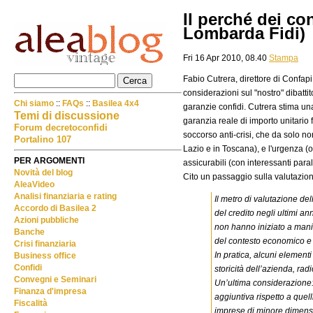
Il perché dei con
Lombarda Fidi)
Fri 16 Apr 2010, 08.40
Stampa
Fabio Cutrera, direttore di Confap
considerazioni sul "nostro" dibattit
Chi siamo
::
FAQs
::
Basilea 4x4
garanzie confidi. Cutrera stima un
Temi di discussione
garanzia reale di importo unitario f
Forum decretoconfidi
soccorso anti-crisi, che da solo n
Portalino 107
Lazio e in Toscana), e l'urgenza (
PER ARGOMENTI
assicurabili (con interessanti para
Novità del blog
Cito un passaggio sulla valutazio
AleaVideo
Analisi finanziaria e rating
Il metro di valutazione de
Accordo di Basilea 2
del credito negli ultimi an
Azioni pubbliche
non hanno iniziato a manif
Banche
del contesto economico e 
Crisi finanziaria
In pratica, alcuni elementi
Business office
Confidi
storicità dell’azienda, ra
Convegni e Seminari
Un’ultima considerazione: I
Finanza d'impresa
aggiuntiva rispetto a quelli
Fiscalità
imprese di minore dimensi