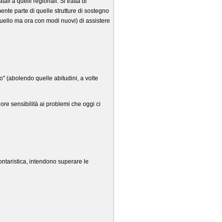
ali a quelli regionali. Si tratta di
ente parte di quelle strutture di sostegno
quello ma ora con modi nuovi) di assistere
to" (abolendo quelle abitudini, a volte
re sensibilità ai problemi che oggi ci
.
ontaristica, intendono superare le