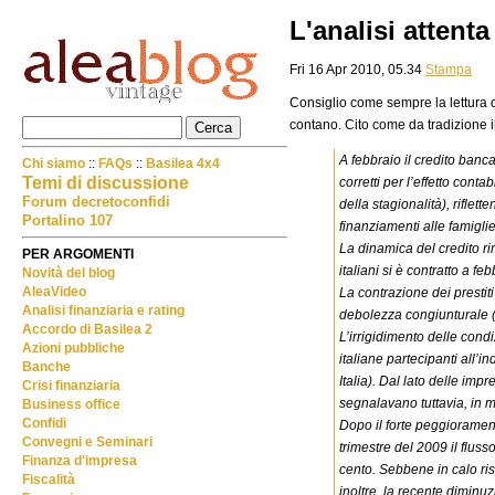
L'analisi attent
Fri 16 Apr 2010, 05.34
Stampa
Consiglio come sempre la lettura 
contano. Cito come da tradizione i
A febbraio il credito banca
Chi siamo
::
FAQs
::
Basilea 4x4
Temi di discussione
corretti per l’effetto cont
Forum decretoconfidi
della stagionalità), riflet
Portalino 107
finanziamenti alle famiglie
La dinamica del credito ri
PER ARGOMENTI
italiani si è contratto a f
Novità del blog
AleaVideo
La contrazione dei prestit
Analisi finanziaria e rating
debolezza congiunturale (cf
Accordo di Basilea 2
L’irrigidimento delle condi
Azioni pubbliche
italiane partecipanti all’i
Banche
Italia). Dal lato delle im
Crisi finanziaria
segnalavano tuttavia, in ma
Business office
Confidi
Dopo il forte peggioramento
Convegni e Seminari
trimestre del 2009 il flusso
Finanza d'impresa
cento. Sebbene in calo risp
Fiscalità
inoltre, la recente diminu