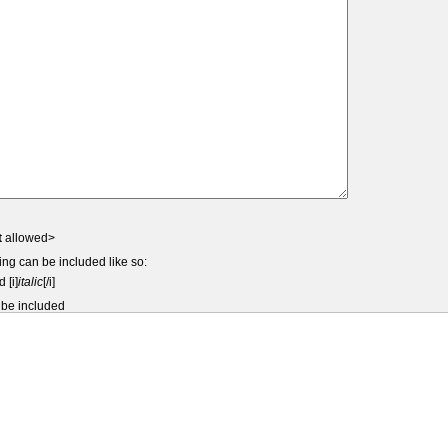
t
allowed>
ing can be included like so:
d [i]
italic
[/i]
 be included