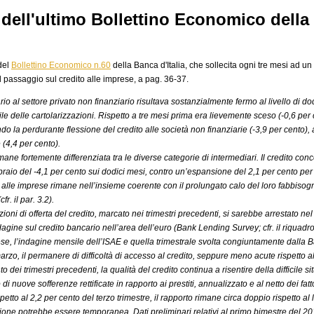
a dell'ultimo Bollettino Economico della 
del
Bollettino Economico n.60
della Banca d'Italia, che sollecita ogni tre mesi ad un
l passaggio sul credito alle imprese, a pag. 36-37.
rio al settore privato non finanziario risultava sostanzialmente fermo al livello di do
abile delle cartolarizzazioni. Rispetto a tre mesi prima era lievemente sceso (-0,6 per
tendo la perdurante flessione del credito alle società non finanziarie (-3,9 per cento)
 (4,4 per cento).
mane fortemente differenziata tra le diverse categorie di intermediari. Il credito co
ebbraio del -4,1 per cento sui dodici mesi, contro un’espansione del 2,1 per cento per g
i alle imprese rimane nell’insieme coerente con il prolungato calo del loro fabbisog
r. il par. 3.2).
zioni di offerta del credito, marcato nei trimestri precedenti, si sarebbe arrestato n
ndagine sul credito bancario nell’area dell’euro (Bank Lending Survey; cfr. il riquadro
prese, l’indagine mensile dell’ISAE e quella trimestrale svolta congiuntamente dalla B
rzo, il permanere di difficoltà di accesso al credito, seppure meno acute rispetto all’a
 dei trimestri precedenti, la qualità del credito continua a risentire della difficile 
 di nuove sofferenze rettificate in rapporto ai prestiti, annualizzato e al netto dei fatto
etto al 2,2 per cento del terzo trimestre, il rapporto rimane circa doppio rispetto al
zione potrebbe essere temporanea. Dati preliminari relativi al primo bimestre del 2