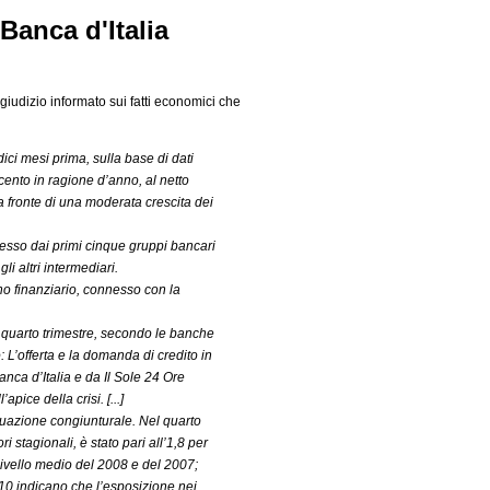
Banca d'Italia
 giudizio informato sui fatti economici che
dici mesi prima, sulla base di dati
 cento in ragione d’anno, al netto
, a fronte di una moderata crescita dei
ncesso dai primi cinque gruppi bancari
li altri intermediari.
no finanziario, connesso con la
el quarto trimestre, secondo le banche
: L’offerta e la domanda di credito in
anca d’Italia e da Il Sole 24 Ore
pice della crisi. [...]
situazione congiunturale. Nel quarto
ri stagionali, è stato pari all’1,8 per
 livello medio del 2008 e del 2007;
010 indicano che l’esposizione nei