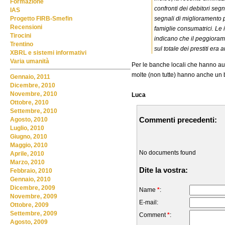
Formazione
confronti dei debitori seg
IAS
segnali di miglioramento p
Progetto FIRB-Smefin
Recensioni
famiglie consumatrici. Le in
Tirocini
indicano che il peggioram
Trentino
sul totale dei prestiti era
XBRL e sistemi informativi
Varia umanità
Per le banche locali che hanno aume
molte (non tutte) hanno anche un 
Gennaio, 2011
Dicembre, 2010
Novembre, 2010
Luca
Ottobre, 2010
Settembre, 2010
Commenti precedenti:
Agosto, 2010
Luglio, 2010
Giugno, 2010
Maggio, 2010
No documents found
Aprile, 2010
Marzo, 2010
Dite la vostra:
Febbraio, 2010
Gennaio, 2010
Dicembre, 2009
Name
*
:
Novembre, 2009
E-mail:
Ottobre, 2009
Settembre, 2009
Comment
*
:
Agosto, 2009