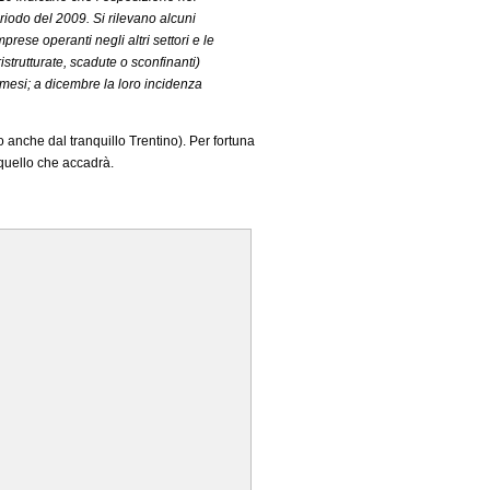
eriodo del 2009. Si rilevano alcuni
rese operanti negli altri settori e le
ristrutturate, scadute o sconfinanti)
mesi; a dicembre la loro incidenza
o anche dal tranquillo Trentino). Per fortuna
quello che accadrà.