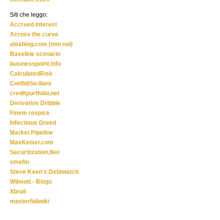
Siti che leggo:
Accrued Interest
Across the curve
aleablog.com (non noi)
Baseline scenario
businesspoint.info
CalculatedRisk
ConfidiSiciliani
creditportfolio.net
Derivative Dribble
Finem respice
Infectious Greed
Market Pipeline
MaxKeiser.com
Securitization.Net
smefin
Steve Keen's Debtwatch
Wilmott - Blogs
Xbrail
masterfidi
wiki