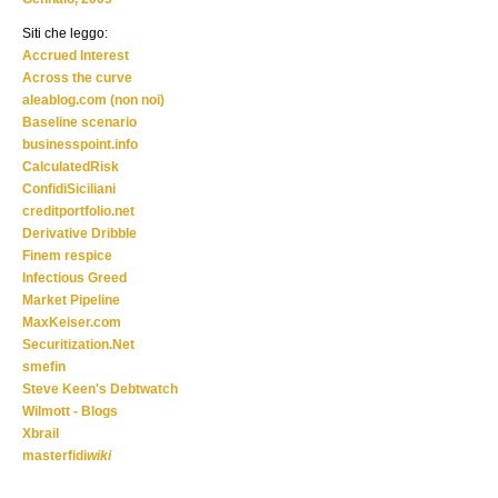
Siti che leggo:
Accrued Interest
Across the curve
aleablog.com (non noi)
Baseline scenario
businesspoint.info
CalculatedRisk
ConfidiSiciliani
creditportfolio.net
Derivative Dribble
Finem respice
Infectious Greed
Market Pipeline
MaxKeiser.com
Securitization.Net
smefin
Steve Keen's Debtwatch
Wilmott - Blogs
Xbrail
masterfidi
wiki