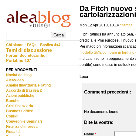
Da Fitch nuovo 
cartolarizzazioni
Mon 12 Apr 2010, 18.14
Stampa
Fitch Ratings ha annunciato
SME 
crediti alle Pmi europee. Il nuovo
Chi siamo
::
FAQs
::
Basilea 4x4
Per maggiori informazioni scaricate
Temi di discussione
modello SME compare in formato 
Forum decretoconfidi
indicatori sono in peggioramento e 
Portalino 107
perdite) sono messe in outlook ne
PER ARGOMENTI
Novità del blog
Luca
AleaVideo
Analisi finanziaria e rating
Accordo di Basilea 2
Commenti precedenti:
Azioni pubbliche
Banche
Crisi finanziaria
Business office
No documents found
Confidi
Convegni e Seminari
Dite la vostra:
Finanza d'impresa
Fiscalità
Name
*
: