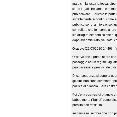
ma a chi la tocca la tocca....)
siano legati strettamente al mon
può ricavare. E questo fa parte
astrattamente ai confidi come a
pubblico sono, a mio avviso, fuo
controllare che le risorse a lo
sia all'agire economico che di q
dopo aver misurato, valutato, con
Oracolo
(22/03/2010 14.49) n/
Osservo che il primo attore che s
passaggio ad un regime vigilato
può più essere provinciale o di
Di conseguenza si pone la quest
gli aiuti non sono diventano "prev
politica di bilancio. Sarà costr
Poi c'è la cosmesi di bilancio ch
babbo morto ("bullet" come dico
prestito non restituito"
Insomma mi sembra che non poss