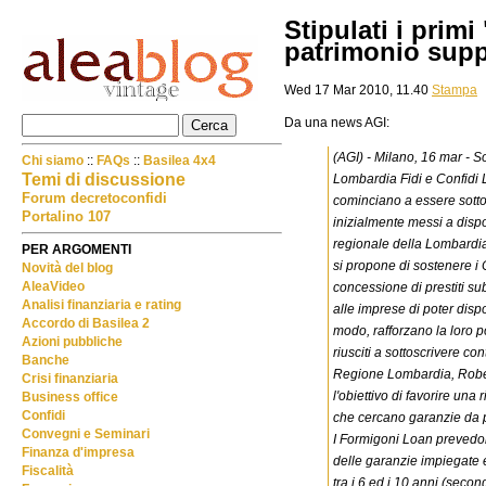
Stipulati i primi
patrimonio supp
Wed 17 Mar 2010, 11.40
Stampa
Da una news AGI:
(AGI) - Milano, 16 mar - 
Chi siamo
::
FAQs
::
Basilea 4x4
Temi di discussione
Lombardia Fidi e Confidi Lo
Forum decretoconfidi
cominciano a essere sottosc
Portalino 107
inizialmente messi a dispo
regionale della Lombardia h
PER ARGOMENTI
si propone di sostenere i C
Novità del blog
AleaVideo
concessione di prestiti su
Analisi finanziaria e rating
alle imprese di poter dispo
Accordo di Basilea 2
modo, rafforzano la loro p
Azioni pubbliche
riusciti a sottoscrivere co
Banche
Regione Lombardia, Robert
Crisi finanziaria
l'obiettivo di favorire una
Business office
Confidi
che cercano garanzie da 
Convegni e Seminari
I Formigoni Loan prevedono
Finanza d'impresa
delle garanzie impiegate 
Fiscalità
tra i 6 ed i 10 anni (second