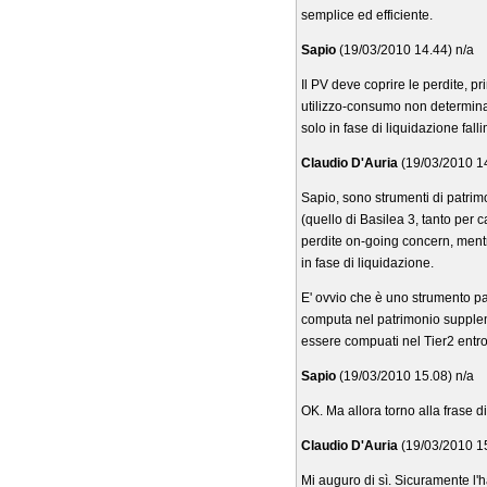
semplice ed efficiente.
Sapio
(19/03/2010 14.44) n/a
Il PV deve coprire le perdite, 
utilizzo-consumo non determina 
solo in fase di liquidazione fal
Claudio D'Auria
(19/03/2010 14
Sapio, sono strumenti di patri
(quello di Basilea 3, tanto per 
perdite on-going concern, mentr
in fase di liquidazione.
E' ovvio che è uno strumento pa
computa nel patrimonio suppleme
essere compuati nel Tier2 entro
Sapio
(19/03/2010 15.08) n/a
OK. Ma allora torno alla frase d
Claudio D'Auria
(19/03/2010 15
Mi auguro di sì. Sicuramente l'ha 