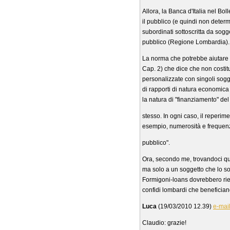
Allora, la Banca d'Italia nel Bol
il pubblico (e quindi non determ
subordinati sottoscritta da sogge
pubblico (Regione Lombardia).
La norma che potrebbe aiutare è 
Cap. 2) che dice che non costitui
personalizzate con singoli sogg
di rapporti di natura economica
la natura di "finanziamento" del
stesso. In ogni caso, il reperim
esempio, numerosità e frequenza 
pubblico".
Ora, secondo me, trovandoci qui n
ma solo a un soggetto che lo sot
Formigoni-loans dovrebbero rient
confidi lombardi che benefician
Luca
(19/03/2010 12.39)
e-mai
Claudio: grazie!