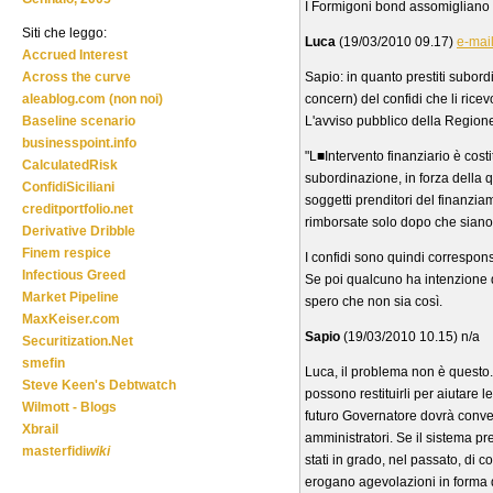
I Formigoni bond assomigliano ta
Siti che leggo:
Luca
(19/03/2010 09.17)
e-mai
Accrued Interest
Sapio: in quanto prestiti subord
Across the curve
concern) del confidi che li ricev
aleablog.com (non noi)
L'avviso pubblico della Regione 
Baseline scenario
businesspoint.info
"L■Intervento finanziario è cos
CalculatedRisk
subordinazione, in forza della 
ConfidiSiciliani
soggetti prenditori del finanzi
creditportfolio.net
rimborsate solo dopo che siano st
Derivative Dribble
Finem respice
I confidi sono quindi correspon
Infectious Greed
Se poi qualcuno ha intenzione d
Market Pipeline
spero che non sia così.
MaxKeiser.com
Sapio
(19/03/2010 10.15) n/a
Securitization.Net
smefin
Luca, il problema non è questo
Steve Keen's Debtwatch
possono restituirli per aiutare l
Wilmott - Blogs
futuro Governatore dovrà converti
Xbrail
amministratori. Se il sistema pr
masterfidi
wiki
stati in grado, nel passato, di 
erogano agevolazioni in forma 