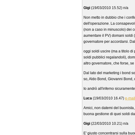
Gigi
(19/03/2010 15.52) n/a
Non metto in dubbio che i confi
dell'operazione. La consapevole
(non a caso in minuscolo) dei con
aumentare il PV) domani soldi (
governatore per accordarsi. Dal 
oggi soldi uscire (ma a titolo di
soldi pubblici regalandoli), dom
altro governatore, che forse, se
Dal lato del marketing i bond
so, Aldo Bond, Giovanni Bond,
Io andrò all'inferno sicurament
Luca
(19/03/2010 16.47)
e-mai
Amici, non datemi del buonista,
buona gestione di quei soldi da p
Gigi
(22/03/2010 10.21) n/a
E' giusto concentrarsi sulla buo