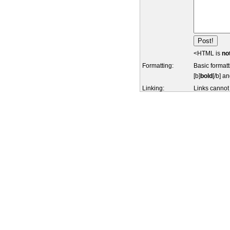
<HTML is
no
Formatting:
Basic formatt
[b]
bold
[/b] an
Linking:
Links cannot