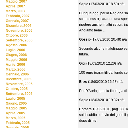
Maggio, 2007
Sapio
(17/03/2010 18.59) n/a
Aprile, 2007
Marzo, 2007
Dunque oggi per la Regione sono
Febbraio, 2007
scommesse), saranno una spesa (p
Gennaio, 2007
ripetere anche in altri settori, i
Dicembre, 2006
Andiamo bene ...
Novembre, 2006
Ottobre, 2006
Gossip
(17/03/2010 20.48) n/a
Settembre, 2006
Agosto, 2006
Secondo alcune malelingue servo
Luglio, 2006
futura.
Giugno, 2006
Maggio, 2006
Gigi
(18/03/2010 12.20) n/a
Aprile, 2006
Marzo, 2006
100 euro (garantiti dal fondo c
Gennaio, 2006
Dicembre, 2005
Enzo
(18/03/2010 16.58) n/a
Novembre, 2005
Ottobre, 2005
Per D'Auria, questa tipologia di 
Settembre, 2005
Luglio, 2005
Sapio
(18/03/2010 19.32) n/a
Giugno, 2005
Maggio, 2005
Corsera 18/03/2010, pag. 33 Deri
Aprile, 2005
soldi subito e rinvio dei guai: i
Marzo, 2005
dopo di me.
Febbraio, 2005
Gennaio, 2005