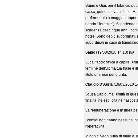
Sapio e Gigi: per il bilancio p
cassa, quindi rileva ai fini di M
preferendolo a maggiori apporti 
bando "Jeremie"). Scendendo nel
scadenza dei cinque anni (come s
notes. Sono debiti subordinati,
subordinati in caso di liquidaz
Sapio
(19/03/2010 14.13) n/a
Luca: faccio fatica a capire l'ut
termine dell'ultima tua frase è
titolo oneroso per giunta.
Claudio D'Auria
(19/03/2010 14
Scusa Sapio, ma l'utilità di que
finalità, nè esplicita nè nascosta
La remunerazione è in linea per 
I confidi non hanno nessuna inte
l'operatività.
Io non ci vedo nulla di male e,