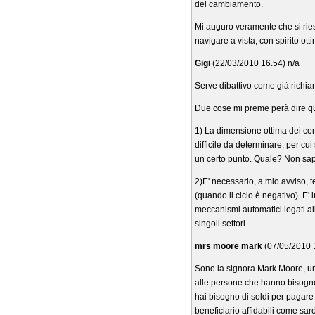
del cambiamento.
Mi auguro veramente che si ries
navigare a vista, con spirito ot
Gigi
(22/03/2010 16.54) n/a
Serve dibattivo come già richia
Due cose mi preme perà dire qu
1) La dimensione ottima dei conf
difficile da determinare, per cui 
un certo punto. Quale? Non sap
2)E' necessario, a mio avviso, te
(quando il ciclo è negativo). E'
meccanismi automatici legati a
singoli settori.
mrs moore mark
(07/05/2010 
Sono la signora Mark Moore, una 
alle persone che hanno bisogno d
hai bisogno di soldi per pagare
beneficiario affidabili come sarò