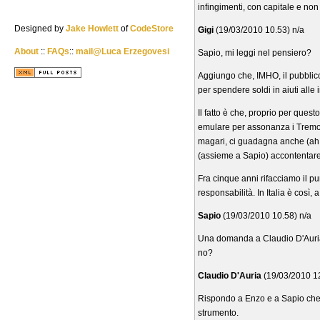
infingimenti, con capitale e non c
Designed by
Jake Howlett
of
CodeStore
Gigi
(19/03/2010 10.53) n/a
About
::
FAQs
::
mail@Luca Erzegovesi
Sapio, mi leggi nel pensiero?
Aggiungo che, IMHO, il pubblico 
per spendere soldi in aiuti alle 
Il fatto è che, proprio per ques
emulare per assonanza i Tremonti
magari, ci guadagna anche (ah 
(assieme a Sapio) accontentare 
Fra cinque anni rifacciamo il 
responsabilità. In Italia è così,
Sapio
(19/03/2010 10.58) n/a
Una domanda a Claudio D'Auria:
no?
Claudio D'Auria
(19/03/2010 1
Rispondo a Enzo e a Sapio che 
strumento.