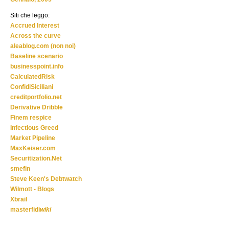
Siti che leggo:
Accrued Interest
Across the curve
aleablog.com (non noi)
Baseline scenario
businesspoint.info
CalculatedRisk
ConfidiSiciliani
creditportfolio.net
Derivative Dribble
Finem respice
Infectious Greed
Market Pipeline
MaxKeiser.com
Securitization.Net
smefin
Steve Keen's Debtwatch
Wilmott - Blogs
Xbrail
masterfidi
wiki