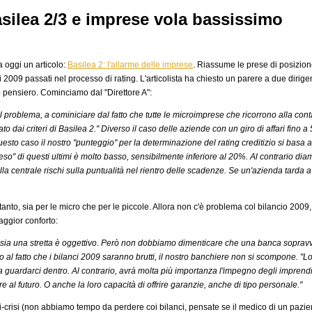
Basilea 2/3 e imprese vola bassissimo
 oggi un articolo:
Basilea 2: l'allarme delle imprese
. Riassume le prese di posizione
nci 2009 passati nel processo di rating. L'articolista ha chiesto un parere a due diri
o pensiero. Cominciamo dal "Direttore A":
l problema, a cominiciare dal fatto che tutte le microimprese che ricorrono alla cont
to dai criteri di Basilea 2." Diverso il caso delle aziende con un giro di affari fino a 
questo caso il nostro "punteggio" per la determinazione del rating creditizio si basa
eso" di questi ultimi è molto basso, sensibilmente inferiore al 20%. Al contrario dia
la centrale rischi sulla puntualità nel rientro delle scadenze. Se un'azienda tarda a
anto, sia per le micro che per le piccole. Allora non c'è problema col bilancio 2009,
aggior conforto:
i sia una stretta è oggettivo. Però non dobbiamo dimenticare che una banca sopravviv
 al fatto che i bilanci 2009 saranno brutti, il nostro banchiere non si scompone. "L
uardarci dentro. Al contrario, avrà molta più importanza l'impegno degli imprendito
e al futuro. O anche la loro capacità di offrire garanzie, anche di tipo personale."
ti-crisi (non abbiamo tempo da perdere coi bilanci, pensate se il medico di un pazie