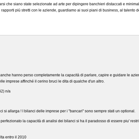
rsi che siano state selezionate ad arte per dipingere banchieri distaccati e minimali
pporti più stretti con le aziende, guardiamo ai suoi piani di business, al talento de
nche hanno perso completamente la capacità di parlare, capire e guidare le aziende
lle imprese affinché il cerino bruci le dita di qualche d'un altro.
2) n/a
u' ci si allarga ! I bilanci delle imprese per i "bancari" sono sempre stati un optional.
rfezionato la capacità di analisi dei bilanci si ha il paradosso di essere piu' restritt
ta entro il 2010