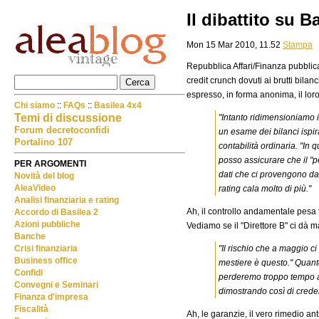
Il dibattito su 
Mon 15 Mar 2010, 11.52
Stampa
Repubblica Affari/Finanza pubblica
credit crunch dovuti ai brutti bila
espresso, in forma anonima, il lor
Chi siamo
::
FAQs
::
Basilea 4x4
Temi di discussione
"Intanto ridimensioniamo i
Forum decretoconfidi
un esame dei bilanci ispira
Portalino 107
contabilità ordinaria. "In 
posso assicurare che il "p
PER ARGOMENTI
dati che ci provengono dal
Novità del blog
AleaVideo
rating cala molto di più."
Analisi finanziaria e rating
Ah, il controllo andamentale pesa t
Accordo di Basilea 2
Azioni pubbliche
Vediamo se il "Direttore B" ci dà m
Banche
"Il rischio che a maggio c
Crisi finanziaria
Business office
mestiere è questo." Quanto
Confidi
perderemo troppo tempo a g
Convegni e Seminari
dimostrando così di creder
Finanza d'impresa
Fiscalità
Ah, le garanzie, il vero rimedio an