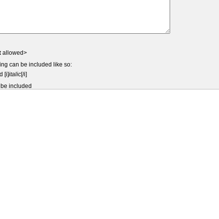
t
allowed>
ing can be included like so:
d [i]
italic
[/i]
 be included