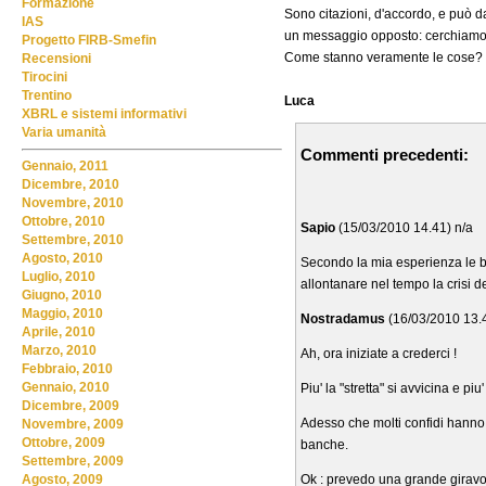
Formazione
Sono citazioni, d'accordo, e può da
IAS
un messaggio opposto: cerchiamo ra
Progetto FIRB-Smefin
Come stanno veramente le cose?
Recensioni
Tirocini
Trentino
Luca
XBRL e sistemi informativi
Varia umanità
Commenti precedenti:
Gennaio, 2011
Dicembre, 2010
Novembre, 2010
Ottobre, 2010
Sapio
(15/03/2010 14.41) n/a
Settembre, 2010
Agosto, 2010
Secondo la mia esperienza le ba
Luglio, 2010
allontanare nel tempo la crisi de
Giugno, 2010
Maggio, 2010
Nostradamus
(16/03/2010 13.4
Aprile, 2010
Marzo, 2010
Ah, ora iniziate a crederci !
Febbraio, 2010
Gennaio, 2010
Piu' la "stretta" si avvicina e pi
Dicembre, 2009
Adesso che molti confidi hanno pe
Novembre, 2009
Ottobre, 2009
banche.
Settembre, 2009
Ok : prevedo una grande giravol
Agosto, 2009