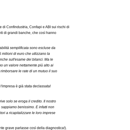
 di Confindustria, Confapi e ABI sui rischi di
genti di grandi banche, che così hanno
abilità semplificata sono escluse da
5 milioni di euro che utlizzano la
 anche sull'esame dei bilanci. Ma le
mo un valore nettamente più alto ai
 rimborsare le rate di un mutuo il suo
 l'impresa è già stata declassata!
e solo se eroga il credito. Il nostro
o sappiamo benissimo. E infatti non
ri a ricapitalizzare le loro imprese
nte grave parlasse così della diagnostica!).