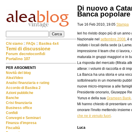
Di nuovo a Cata
Banca popolare 
Tue 16 Feb 2010, 19.05
Stampa
Ieri ho rivisto dopo più di un anno 
Nazionale nel
settembre 2008
, è 
Chi siamo
::
FAQs
::
Basilea 4x4
visitato i locali della sede (a Lam
Temi di discussione
impressione il team che ci lavora
Forum decretoconfidi
maturata in gruppi maggiori e in ba
Portalino 107
La risposta del mercato (filtrata at
PER ARGOMENTI
attese: i volumi di raccolta e di i
Novità del blog
La Banca ha una storia e una vocazi
AleaVideo
sottolinearlo in un momento pubbli
Analisi finanziaria e rating
nuove micro-imprese a alle famiglie
Accordo di Basilea 2
Presidente onorario, Giuseppe Rea
Azioni pubbliche
Banche
Yunus e della sua
Grameen Bank
.
Crisi finanziaria
Mi hanno chiesto di presentare un
Business office
onorare l'invito mettendo insieme un
Confidi
che ne è venuto fuori
.
Convegni e Seminari
Finanza d'impresa
Luca
Fiscalità