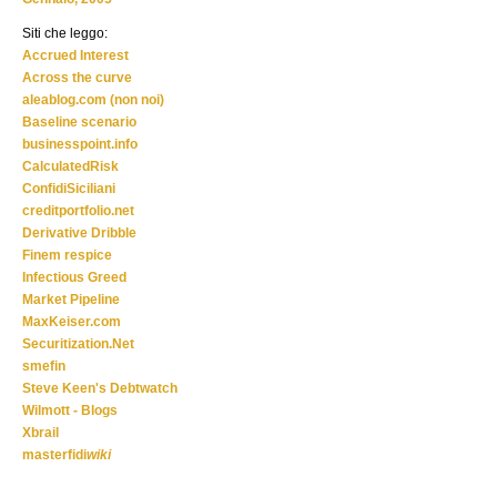
Siti che leggo:
Accrued Interest
Across the curve
aleablog.com (non noi)
Baseline scenario
businesspoint.info
CalculatedRisk
ConfidiSiciliani
creditportfolio.net
Derivative Dribble
Finem respice
Infectious Greed
Market Pipeline
MaxKeiser.com
Securitization.Net
smefin
Steve Keen's Debtwatch
Wilmott - Blogs
Xbrail
masterfidi
wiki