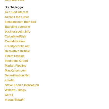
Siti che leggo:
Accrued Interest
Across the curve
aleablog.com (non noi)
Baseline scenario
businesspoint.info
CalculatedRisk
ConfidiSiciliani
creditportfolio.net
Derivative Dribble
Finem respice
Infectious Greed
Market Pipeline
MaxKeiser.com
Securitization.Net
smefin
Steve Keen's Debtwatch
Wilmott - Blogs
Xbrail
masterfidi
wiki