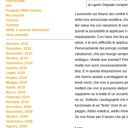
Formazione
di capire l'impatto comple
IAS
Progetto FIRB-Smefin
Lavorando sui bilanci dei confidi 
Recensioni
della loro annunciata modifica, che 
Tirocini
Trentino
fair value ma con variazioni di va
XBRL e sistemi informativi
quindi la possibilità di applicare i
Varia umanità
impaludando. Con l'aria che tira pro
value, e le loro difficoltà di applic
Gennaio, 2011
Personalmente dei principi contabili
Dicembre, 2010
Novembre, 2010
valutazioni, che poi risorge sempr
Ottobre, 2010
ambiguo. Volete due esempi? Primo
Settembre, 2010
realtà non sono necessariamente per
Agosto, 2010
bla). E in questa disquisizione sul
Luglio, 2010
che hanno aiutato a proteggere le b
Giugno, 2010
fondi rischi, che non si possono pi
Maggio, 2010
Aprile, 2010
metterli (se non si possono dedurre
Marzo, 2010
sappiamo se si tratta di un accant
Febbraio, 2010
ne so. Soltanto i pedagogisti che h
Gennaio, 2010
funzionale di un "testo" (non di un
Dicembre, 2009
peggio. Addio estetica, addio imme
Novembre, 2009
Ottobre, 2009
Se non fosse per il lavoro che gli I
Settembre, 2009
Agosto, 2009