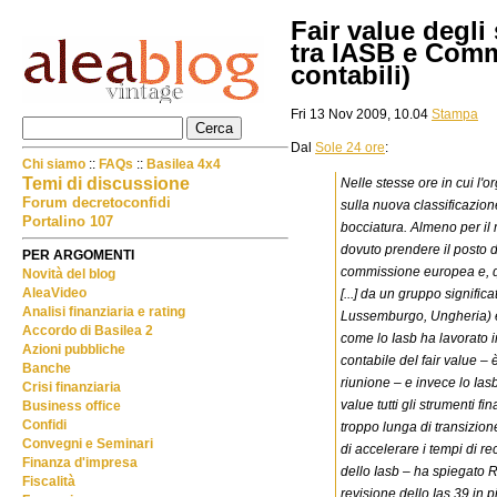
Fair value degli
tra IASB e Comm
contabili)
Fri 13 Nov 2009, 10.04
Stampa
Dal
Sole 24 ore
:
Chi siamo
::
FAQs
::
Basilea 4x4
Temi di discussione
Nelle stesse ore in cui l'o
Forum decretoconfidi
sulla nuova classificazion
Portalino 107
bocciatura. Almeno per il 
dovuto prendere il posto 
PER ARGOMENTI
commissione europea e, qu
Novità del blog
AleaVideo
[...] da un gruppo signific
Analisi finanziaria e rating
Lussemburgo, Ungheria) è 
Accordo di Basilea 2
come lo Iasb ha lavorato in
Azioni pubbliche
contabile del fair value –
Banche
riunione – e invece lo Ia
Crisi finanziaria
value tutti gli strumenti fi
Business office
Confidi
troppo lunga di transizio
Convegni e Seminari
di accelerare i tempi di r
Finanza d'impresa
dello Iasb – ha spiegato 
Fiscalità
revisione dello Ias 39 in