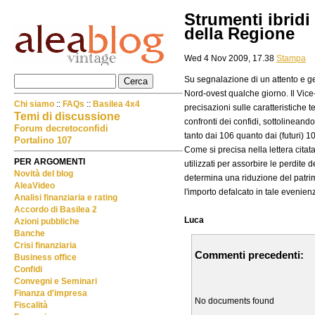
Strumenti ibridi 
della Regione
Wed 4 Nov 2009, 17.38
Stampa
Su segnalazione di un attento e gen
Nord-ovest qualche giorno. Il Vice
Chi siamo
::
FAQs
::
Basilea 4x4
precisazioni sulle caratteristiche t
Temi di discussione
confronti dei confidi, sottolineand
Forum decretoconfidi
tanto dai 106 quanto dai (futuri) 1
Portalino 107
Come si precisa nella lettera citat
PER ARGOMENTI
utilizzati per assorbire le perdite
Novità del blog
determina una riduzione del patrimo
AleaVideo
l'importo defalcato in tale eveni
Analisi finanziaria e rating
Accordo di Basilea 2
Luca
Azioni pubbliche
Banche
Crisi finanziaria
Commenti precedenti:
Business office
Confidi
Convegni e Seminari
Finanza d'impresa
No documents found
Fiscalità