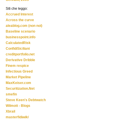
Siti che leggo:
Accrued Interest
Across the curve
aleablog.com (non noi)
Baseline scenario
businesspoint.info
CalculatedRisk
ConfidiSiciliani
creditportfolio.net
Derivative Dribble
Finem respice
Infectious Greed
Market Pipeline
MaxKeiser.com
Securitization.Net
smefin
Steve Keen's Debtwatch
Wilmott - Blogs
Xbrail
masterfidi
wiki