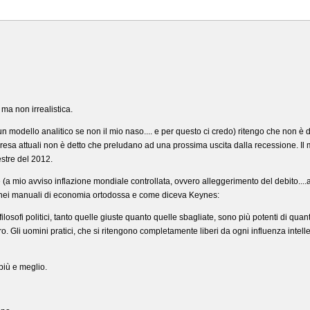
 ma non irrealistica.
modello analitico se non il mio naso.... e per questo ci credo) ritengo che non è 
presa attuali non è detto che preludano ad una prossima uscita dalla recessione. Il 
estre del 2012.
ne (a mio avviso inflazione mondiale controllata, ovvero alleggerimento del debito...
 nei manuali di economia ortodossa e come diceva Keynes:
ilosofi politici, tanto quelle giuste quanto quelle sbagliate, sono più potenti di qua
. Gli uomini pratici, che si ritengono completamente liberi da ogni influenza intell
più e meglio.