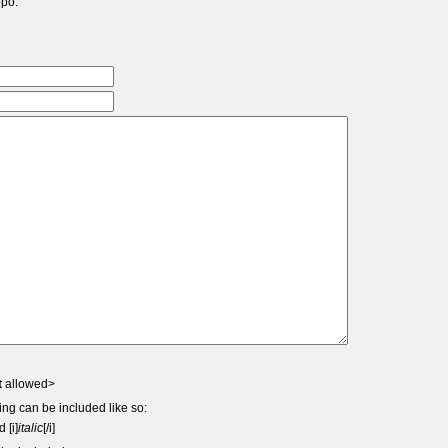
ppo.
t
allowed>
ing can be included like so:
d [i]
italic
[/i]