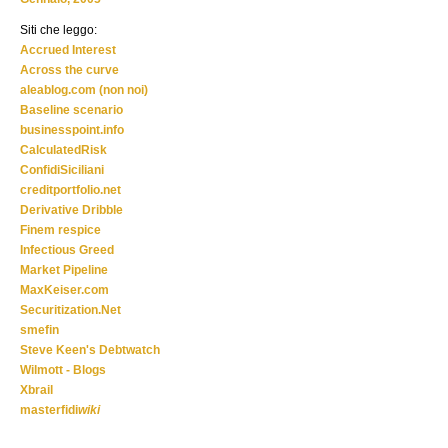
Siti che leggo:
Accrued Interest
Across the curve
aleablog.com (non noi)
Baseline scenario
businesspoint.info
CalculatedRisk
ConfidiSiciliani
creditportfolio.net
Derivative Dribble
Finem respice
Infectious Greed
Market Pipeline
MaxKeiser.com
Securitization.Net
smefin
Steve Keen's Debtwatch
Wilmott - Blogs
Xbrail
masterfidi
wiki