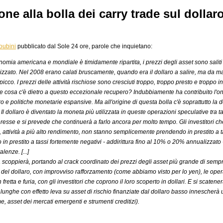
one alla bolla dei carry trade sul dollar
oubini
pubblicato dal Sole 24 ore, parole che inquietano:
conomia americana e mondiale è timidamente ripartita, i prezzi degli asset sono saliti
nizzato. Nel 2008 erano calati bruscamente, quando era il dollaro a salire, ma da mar
picco. I prezzi delle attività rischiose sono cresciuti troppo, troppo presto e troppo in
e cosa c'è dietro a questo eccezionale recupero? Indubbiamente ha contribuito l'onda
o e politiche monetarie espansive. Ma all'origine di questa bolla c'è soprattutto la d
e. Il dollaro è diventato la moneta più utilizzata in queste operazioni speculative tra 
nteresse e si prevede che continuerà a farlo ancora per molto tempo. Gli investitori c
, attività a più alto rendimento, non stanno semplicemente prendendo in prestito a ta
in prestito a tassi fortemente negativi - addirittura fino al 10% o 20% annualizzato 
lenze. [...]
scoppierà, portando al crack coordinato dei prezzi degli asset più grande di sempre
del dollaro, con improvviso rafforzamento (come abbiamo visto per lo yen), le operaz
retta e furia, con gli investitori che coprono il loro scoperto in dollari. E si scaten
lunghe con effetto leva su asset di rischio finanziate dal dollaro basso innescherà un
e, asset dei mercati emergenti e strumenti creditizi).