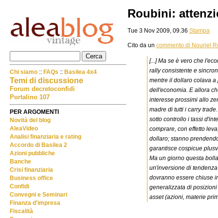
Roubini: attenzi
Tue 3 Nov 2009, 09.36
Stampa
Cito da un
commento di Nouriel R
[...] Ma se è vero che l'e
rally consistente e sincro
Chi siamo
::
FAQs
::
Basilea 4x4
Temi di discussione
mentre il dollaro colava a 
Forum decretoconfidi
dell'economia. E allora ch
Portalino 107
interesse prossimi allo zer
madre di tutti i carry trad
PER ARGOMENTI
sotto controllo i tassi d'i
Novità del blog
AleaVideo
comprare, con effetto leva
Analisi finanziaria e rating
dollaro; stanno prendendo 
Accordo di Basilea 2
garantisce cospicue plusva
Azioni pubbliche
Ma un giorno questa bolla 
Banche
un'inversione di tendenza 
Crisi finanziaria
dovranno essere chiuse in f
Business office
Confidi
generalizzata di posizioni 
Convegni e Seminari
asset (azioni, materie prim
Finanza d'impresa
Fiscalità