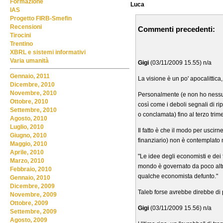
Formazione
Luca
IAS
Progetto FIRB-Smefin
Recensioni
Commenti precedenti:
Tirocini
Trentino
XBRL e sistemi informativi
Varia umanità
Gigi
(03/11/2009 15.55) n/a
Gennaio, 2011
La visione è un po' apocalittica,
Dicembre, 2010
Novembre, 2010
Personalmente (e non ho nessun 
Ottobre, 2010
così come i deboli segnali di ri
Settembre, 2010
o conclamata) fino al terzo trim
Agosto, 2010
Luglio, 2010
Il fatto è che il modo per uscir
Giugno, 2010
finanziario) non è contemplato
Maggio, 2010
Aprile, 2010
"Le idee degli economisti e dei f
Marzo, 2010
mondo è governato da poco altro
Febbraio, 2010
qualche economista defunto."
Gennaio, 2010
Dicembre, 2009
Taleb forse avrebbe direbbe di 
Novembre, 2009
Ottobre, 2009
Gigi
(03/11/2009 15.56) n/a
Settembre, 2009
Agosto, 2009