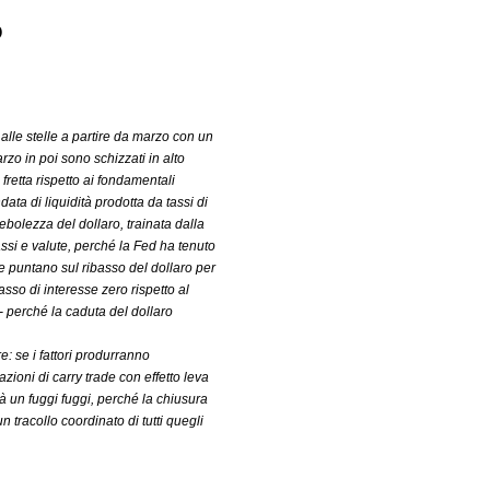
o
 alle stelle a partire da marzo con un
zo in poi sono schizzati in alto
 fretta rispetto ai fondamentali
ta di liquidità prodotta da tassi di
ebolezza del dollaro, trainata dalla
tassi e valute, perché la Fed ha tenuto
he puntano sul ribasso del dollaro per
sso di interesse zero rispetto al
- perché la caduta del dollaro
: se i fattori produrranno
ioni di carry trade con effetto leva
erà un fuggi fuggi, perché la chiusura
 tracollo coordinato di tutti quegli