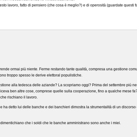
sto lavoro, fatto di pensiero (che cosa è meglio?) e di operosità (guardate questi f
rprende ormai più niente. Ferme restando tante qualità, compresa una gestione co
ono troppo spesso le derive elettoral populistiche.
estione alla tedesca delle aziande? La scopriamo oggi? Prima del settembre più n
iceva ben altre cose, comprese quelle sulla cooperazione, fino a qualche mese fa? Tr
che rischiano il lavoro.
he ha detto lui delle banche e dei banchieri dimostra la strumentalità di un discorso
imentichiano che i soldi che le banche amministrano sono anche i miei.