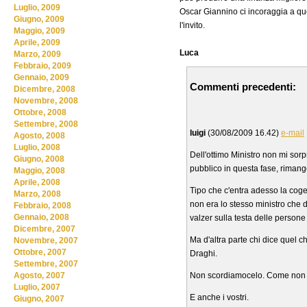
Luglio, 2009
Oscar Giannino ci incoraggia a que
Giugno, 2009
l'invito.
Maggio, 2009
Aprile, 2009
Luca
Marzo, 2009
Febbraio, 2009
Gennaio, 2009
Commenti precedenti:
Dicembre, 2008
Novembre, 2008
Ottobre, 2008
Settembre, 2008
luigi
(30/08/2009 16.42)
e-mail
Agosto, 2008
Luglio, 2008
Dell'ottimo Ministro non mi so
Giugno, 2008
pubblico in questa fase, rimang
Maggio, 2008
Aprile, 2008
Tipo che c'entra adesso la cog
Marzo, 2008
non era lo stesso ministro che d
Febbraio, 2008
Gennaio, 2008
valzer sulla testa delle persone 
Dicembre, 2007
Ma d'altra parte chi dice quel c
Novembre, 2007
Ottobre, 2007
Draghi.
Settembre, 2007
Non scordiamocelo. Come non d
Agosto, 2007
Luglio, 2007
E anche i vostri.
Giugno, 2007