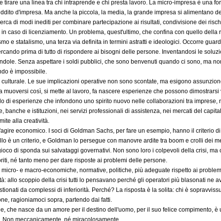
cile tirare una linea tra chi intraprende e chi presta lavoro. La micro-impresa è una for
eddito d'impresa. Ma anche la piccola, la media, la grande impresa si alimentano del
rca di modi inediti per combinare partecipazione ai risultati, condivisione dei rischi
i in caso di licenziamento. Un problema, quest'ultimo, che confina con quello della r
ismo e statalismo, una terza via definita in termini astratti e ideologici. Occorre guar
rcando prima di tutto di rispondere ai bisogni delle persone. Inventandosi le soluz
dole. Senza aspettare i soldi pubblici, che sono benvenuti quando ci sono, ma non 
do è impossibile.
erio culturale. Le sue implicazioni operative non sono scontate, ma esigono assunzione
muoversi così, si mette al lavoro, fa nascere esperienze che possono dimostrarsi 
ando di esperienze che infondono uno spirito nuovo nelle collaborazioni tra imprese, n
e, banche e istituzioni, nei servizi professionali di assistenza, nei mercati del capita
ite alla creatività.
dell'agire economico. I soci di Goldman Sachs, per fare un esempio, hanno il criteri
llo è un criterio, e Goldman lo persegue con manovre ardite tra boom e crolli dei merc
 gioco di sponda sui salvataggi governativi. Non sono loro i colpevoli della crisi, ma
riti, né tanto meno per dare risposte ai problemi delle persone.
te micro- e macro-economiche, normative, politiche, più adeguate rispetto ai proble
à: allo scoppio della crisi tutti lo pensavano perché gli operatori più blasonati ne 
onati da complessi di inferiorità. Perché? La risposta è la solita: chi è sopravvis
e, ragioniamoci sopra, partendo dai fatti.
e, che nasce da un amore per il destino dell'uomo, per il suo felice compimento, è 
e. Non meccanicamente, né miracolosamente.