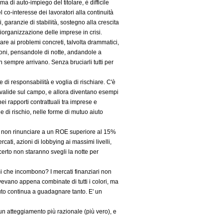
ma di auto-impiego del titolare, è difficile
 co-interesse dei lavoratori alla continuità
, garanzie di stabilità, sostegno alla crescita
iorganizzazione delle imprese in crisi.
dare ai problemi concreti, talvolta drammatici,
ioni, pensandole di notte, andandole a
sempre arrivano. Senza bruciarli tutti per
 di responsabilità e voglia di rischiare. C'è
valide sul campo, e allora diventano esempi
ei rapporti contrattuali tra imprese e
le di rischio, nelle forme di mutuo aiuto
o di non rinunciare a un ROE superiore al 15%
ati, azioni di lobbying ai massimi livelli,
 certo non staranno svegli la notte per
mi che incombono? I mercati finanziari non
avevano appena combinate di tutti i colori, ma
suto continua a guadagnare tanto. E' un
un atteggiamento più razionale (più vero), e