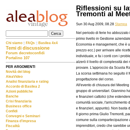
Riflessioni su l
Tremonti al Mee
Sun 30 Aug 2009, 08.28
Stampa
Nel periodo di ferie ho abbozzato i
primo livello in Gestione aziendale
Chi siamo
::
FAQs
::
Basilea 4x4
Economia e management, che è un cl
Temi di discussione
prezzo ecc.) per arrivare alle rice
Forum decretoconfidi
individuale, e fa i conti con i pro
Portalino 107
alzerò il livello di complessità d
PER ARGOMENTI
provare. L'approccio da Scuola Rad
Novità del blog
La scorsa settimana ho seguito il M
AleaVideo
progettazione del corso.
Analisi finanziaria e rating
All'evento di chiusura del Meeting
Accordo di Basilea 2
gruppo di universitari. Giannino ha
Azioni pubbliche
Banche
e finanzieri cattolici (che estender
Crisi finanziaria
comunità sociale, l'arricchimento d
Business office
e finanzieri, appunto). Non basta 
Confidi
Il giorno prima Giulio Tremonti, par
Convegni e Seminari
comune sulla compartecipazione all'
Finanza d'impresa
imprenditori, credo che sarebbe un
Fiscalità