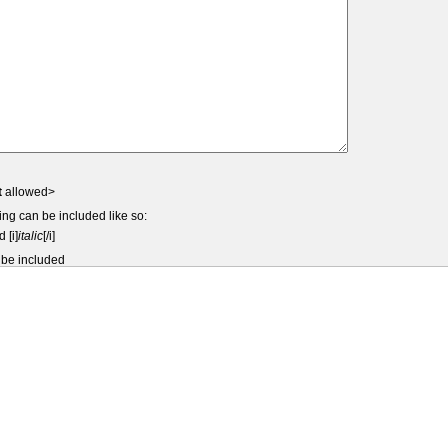
t
allowed>
ing can be included like so:
d [i]
italic
[/i]
 be included