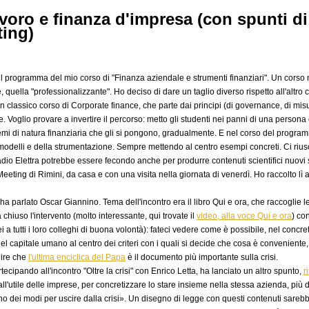
avoro e finanza d'impresa (con spunti d
ting)
l programma del mio corso di "Finanza aziendale e strumenti finanziari". Un corso nu
, quella "professionalizzante". Ho deciso di dare un taglio diverso rispetto all'altro 
assico corso di Corporate finance, che parte dai principi (di governance, di misu
tte. Voglio provare a invertire il percorso: metto gli studenti nei panni di una perso
blemi di natura finanziaria che gli si pongono, gradualmente. E nel corso del program
ei modelli e della strumentazione. Sempre mettendo al centro esempi concreti. Ci riu
io Elettra potrebbe essere fecondo anche per produrre contenuti scientifici nuovi 
eeting di Rimini, da casa e con una visita nella giornata di venerdì. Ho raccolto lì a
 ha parlato Oscar Giannino. Tema dell'incontro era il libro Qui e ora, che raccoglie
 chiuso l'intervento (molto interessante, qui trovate il
video, alla voce Qui e ora
) co
ei a tutti i loro colleghi di buona volontà): fateci vedere come è possibile, nel concr
el capitale umano al centro dei criteri con i quali si decide che cosa è conveniente, 
dire che
l'ultima enciclica del Papa
è il documento più importante sulla crisi.
tecipando all'incontro "Oltre la crisi" con Enrico Letta, ha lanciato un altro spunto,
r
utile delle imprese, per concretizzare lo stare insieme nella stessa azienda, più di
o dei modi per uscire dalla crisi». Un disegno di legge con questi contenuti sareb