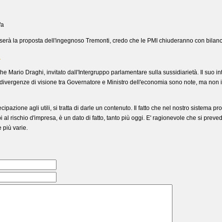
/a
serà la proposta dell'ingegnoso Tremonti, credo che le PMI chiuderanno con bilanc
l
he Mario Draghi, invitato dall'Intergruppo parlamentare sulla sussidiarietà. Il suo i
 divergenze di visione tra Governatore e Ministro dell'economia sono note, ma non
ipazione agli utili, si tratta di darle un contenuto. Il fatto che nel nostro sistema pro
ipi al rischio d'impresa, è un dato di fatto, tanto più oggi. E' ragionevole che si preve
più varie.