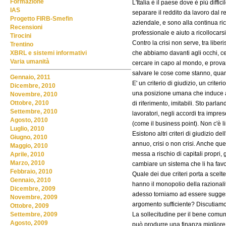
Formazione
L'Italia è il paese dove è più diffi
IAS
separare il reddito da lavoro dal r
Progetto FIRB-Smefin
aziendale, e sono alla continua rice
Recensioni
professionale e aiuto a ricollocars
Tirocini
Contro la crisi non serve, tra liber
Trentino
che abbiamo davanti agli occhi, ce
XBRL e sistemi informativi
Varia umanità
cercare in capo al mondo, e provan
salvare le cose come stanno, quan
Gennaio, 2011
E' un criterio di giudizio, un crit
Dicembre, 2010
una posizione umana che induce a 
Novembre, 2010
Ottobre, 2010
di riferimento, imitabili. Sto parl
Settembre, 2010
lavoratori, negli accordi tra impres
Agosto, 2010
(come il business point). Non c'è lim
Luglio, 2010
Esistono altri criteri di giudizio 
Giugno, 2010
annuo, crisi o non crisi. Anche que
Maggio, 2010
messa a rischio di capitali propri,
Aprile, 2010
Marzo, 2010
cambiare un sistema che li ha favo
Febbraio, 2010
Quale dei due criteri porta a scel
Gennaio, 2010
hanno il monopolio della razionalit
Dicembre, 2009
adesso torniamo ad essere suggesti
Novembre, 2009
argomento sufficiente? Discutiamon
Ottobre, 2009
La sollecitudine per il bene comun
Settembre, 2009
Agosto, 2009
può produrre una finanza miglior