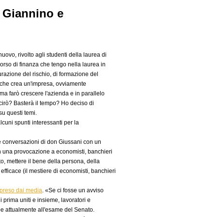
i Giannino e
ovo, rivolto agli studenti della laurea di
corso di finanza che tengo nella laurea in
razione del rischio, di formazione del
na che crea un'impresa, ovviamente
ma farò crescere l'azienda e in parallelo
scirò? Basterà il tempo? Ho deciso di
su questi temi.
lcuni spunti interessanti per la
 le conversazioni di don Giussani con un
n una provocazione a economisti, banchieri
eto, mettere il bene della persona, della
efficace (il mestiere di economisti, banchieri
ipreso dai media
. «Se ci fosse un avviso
 prima uniti e insieme, lavoratori e
be attualmente all'esame del Senato.