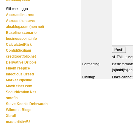
Siti che leggo:
Accrued Interest
Across the curve
aleablog.com (non noi)
Baseline scenario
businesspoint.info
CalculatedRisk
ConfidiSiciliani
creditportfolio.net
<HTML is
no
Derivative Dribble
Formatting:
Basic formatt
Finem respice
[b]
bold
[/b] an
Infectious Greed
Linking:
Links cannot
Market Pipeline
MaxKeiser.com
Securitization.Net
smefin
Steve Keen's Debtwatch
Wilmott - Blogs
Xbrail
masterfidi
wiki