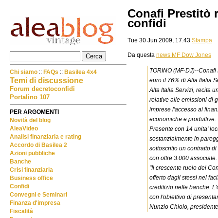
Conafi Prestitò r
confidi
Tue 30 Jun 2009, 17.43
Stampa
Da questa
news MF Dow Jones
TORINO (MF-DJ)--Conafi P.
Chi siamo
::
FAQs
::
Basilea 4x4
Temi di discussione
euro il 76% di Alta Italia 
Forum decretoconfidi
Alta Italia Servizi, recita u
Portalino 107
relative alle emissioni di
imprese l'accesso ai finan
PER ARGOMENTI
economiche e produttive.
Novità del blog
AleaVideo
Presente con 14 unita' loca
Analisi finanziaria e rating
sostanzialmente in pareggio
Accordo di Basilea 2
sottoscritto un contratto di
Azioni pubbliche
con oltre 3.000 associate.
Banche
"Il crescente ruolo dei Co
Crisi finanziaria
offerto dagli stessi nel fac
Business office
Confidi
creditizio nelle banche. L'
Convegni e Seminari
con l'obiettivo di present
Finanza d'impresa
Nunzio Chiolo, presidente 
Fiscalità