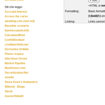
<HTML is
no
Siti che leggo:
Formatting:
Basic formatt
Accrued Interest
[b]
bold
[/b] an
Across the curve
aleablog.com (non noi)
Linking:
Links cannot
Baseline scenario
businesspoint.info
CalculatedRisk
ConfidiSiciliani
creditportfolio.net
Derivative Dribble
Finem respice
Infectious Greed
Market Pipeline
MaxKeiser.com
Securitization.Net
smefin
Steve Keen's Debtwatch
Wilmott - Blogs
Xbrail
masterfidi
wiki