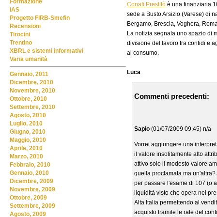
Formazione
Conafi Prestitò
è una finanziaria 1
IAS
sede a Busto Arsizio (Varese) di nat
Progetto FIRB-Smefin
Bergamo, Brescia, Voghera, Roma
Recensioni
La notizia segnala uno spazio di m
Tirocini
Trentino
divisione del lavoro tra confidi e a
XBRL e sistemi informativi
al consumo.
Varia umanità
Luca
Gennaio, 2011
Dicembre, 2010
Novembre, 2010
Commenti precedenti:
Ottobre, 2010
Settembre, 2010
Agosto, 2010
Luglio, 2010
Sapio
(01/07/2009 09.45) n/a
Giugno, 2010
Maggio, 2010
Vorrei aggiungere una interpretaz
Aprile, 2010
il valore insolitamente alto attr
Marzo, 2010
attivo solo il modesto valore a
Febbraio, 2010
Gennaio, 2010
quella proclamata ma un'altra? A 
Dicembre, 2009
per passare l'esame di 107 (o al
Novembre, 2009
liquidità visto che opera nei pre
Ottobre, 2009
Alta Italia permettendo al vendito
Settembre, 2009
acquisto tramite le rate del cont
Agosto, 2009