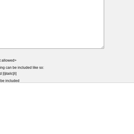
t
allowed>
ing can be included like so:
d [i]
italic
[/i]
 be included