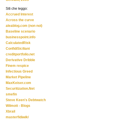
Siti che leggo:
Accrued Interest
Across the curve
aleablog.com (non noi)
Baseline scenario
businesspoint.info
CalculatedRisk
ConfidiSiciliani
creditportfolio.net
Derivative Dribble
Finem respice
Infectious Greed
Market Pipeline
MaxKeiser.com
Securitization.Net
smefin
Steve Keen's Debtwatch
Wilmott - Blogs
Xbrail
masterfidi
wiki