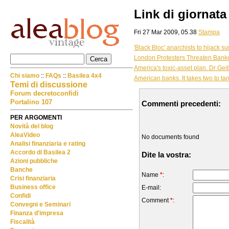
Link di giornata
Fri 27 Mar 2009, 05.38
Stampa
'Black Bloc' anarchists to hijack 
London Protesters Threaten Bank
America's toxic-asset plan. Dr Gei
Chi siamo
::
FAQs
::
Basilea 4x4
American banks. It takes two to ta
Temi di discussione
Forum decretoconfidi
Portalino 107
Commenti precedenti:
PER ARGOMENTI
Novità del blog
AleaVideo
No documents found
Analisi finanziaria e rating
Accordo di Basilea 2
Dite la vostra:
Azioni pubbliche
Banche
Name
*
:
Crisi finanziaria
Business office
E-mail:
Confidi
Comment
*
:
Convegni e Seminari
Finanza d'impresa
Fiscalità