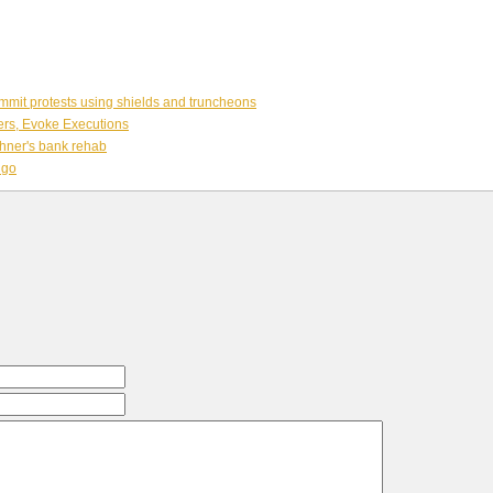
summit protests using shields and truncheons
ers, Evoke Executions
thner's bank rehab
ngo