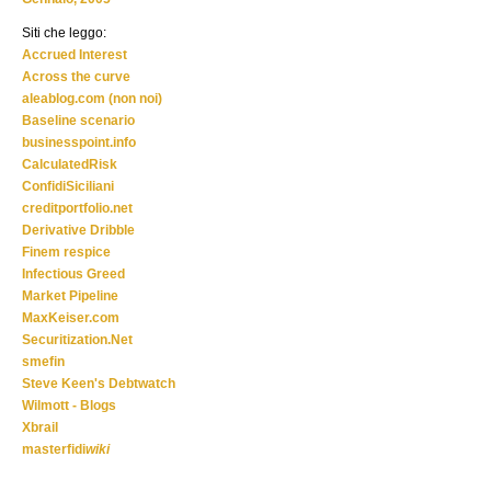
Siti che leggo:
Accrued Interest
Across the curve
aleablog.com (non noi)
Baseline scenario
businesspoint.info
CalculatedRisk
ConfidiSiciliani
creditportfolio.net
Derivative Dribble
Finem respice
Infectious Greed
Market Pipeline
MaxKeiser.com
Securitization.Net
smefin
Steve Keen's Debtwatch
Wilmott - Blogs
Xbrail
masterfidi
wiki