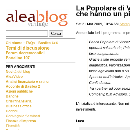
La Popolare di 
che hanno un p
Sat 21 Mar 2009, 10:54 AM
Stamp
Annunciato ieri il programma Impr
Banca Popolare di Vicenza 
Chi siamo
::
FAQs
::
Basilea 4x4
Temi di discussione
operanti sul territorio, l'i
Forum decretoconfidi
fase congiunturale.
Portalino 107
Grazie a tale progetto ver
diagnostica, valorizzazione
PER ARGOMENTI
tasso agevolato pari a 50 
Novità del blog
AleaVideo
Sponsor dell'iniziativa: A
Analisi finanziaria e rating
Confindustria.
Accordo di Basilea 2
Tra i partner ad oggi sele
Azioni pubbliche
Company, ICM Advisors, S
Banche
Crisi finanziaria
L'iniziativa è interessante. Non mi
Business office
investimenti.
Confidi
Convegni e Seminari
Luca
Finanza d'impresa
Fiscalità