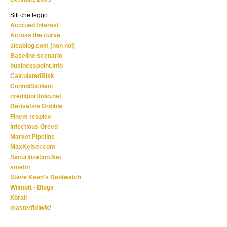
Siti che leggo:
Accrued Interest
Across the curve
aleablog.com (non noi)
Baseline scenario
businesspoint.info
CalculatedRisk
ConfidiSiciliani
creditportfolio.net
Derivative Dribble
Finem respice
Infectious Greed
Market Pipeline
MaxKeiser.com
Securitization.Net
smefin
Steve Keen's Debtwatch
Wilmott - Blogs
Xbrail
masterfidi
wiki