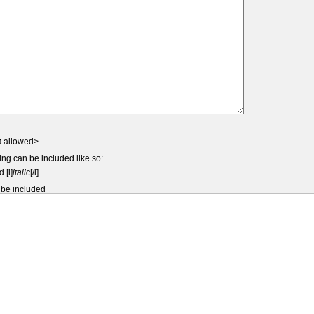
t
allowed>
ing can be included like so:
d [i]
italic
[/i]
 be included