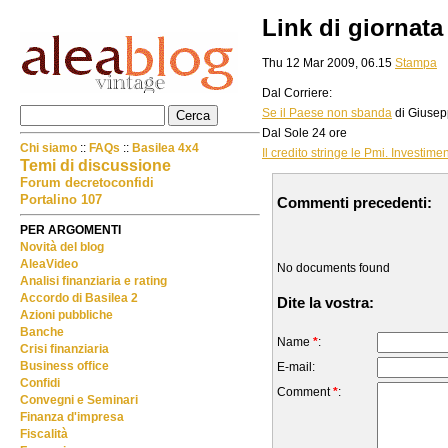
Link di giornata
Thu 12 Mar 2009, 06.15
Stampa
Dal Corriere:
Se il Paese non sbanda
di Giusepp
Dal Sole 24 ore
Chi siamo
::
FAQs
::
Basilea 4x4
Il credito stringe le Pmi. Investime
Temi di discussione
Forum decretoconfidi
Portalino 107
Commenti precedenti:
PER ARGOMENTI
Novità del blog
AleaVideo
No documents found
Analisi finanziaria e rating
Accordo di Basilea 2
Dite la vostra:
Azioni pubbliche
Banche
Name
*
:
Crisi finanziaria
Business office
E-mail:
Confidi
Comment
*
:
Convegni e Seminari
Finanza d'impresa
Fiscalità