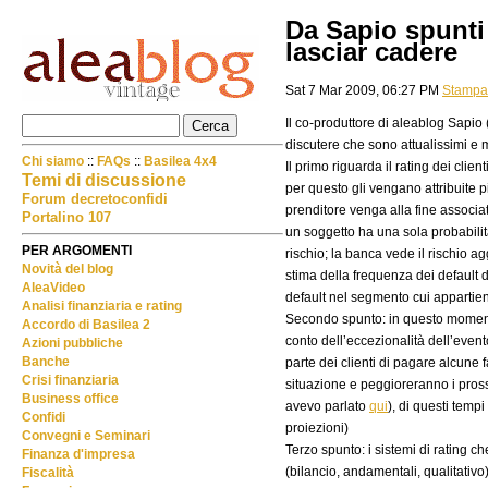
Da Sapio spunti
lasciar cadere
Sat 7 Mar 2009, 06:27 PM
Stampa
Il co-produttore di aleablog Sapio
discutere che sono attualissimi e mol
Chi siamo
::
FAQs
::
Basilea 4x4
Il primo riguarda il rating dei clie
Temi di discussione
per questo gli vengano attribuite 
Forum decretoconfidi
prenditore venga alla fine associat
Portalino 107
un soggetto ha una sola probabilità
PER ARGOMENTI
rischio; la banca vede il rischio a
Novità del blog
stima della frequenza dei default d
AleaVideo
default nel segmento cui appartien
Analisi finanziaria e rating
Secondo spunto: in questo momento 
Accordo di Basilea 2
conto dell’eccezionalità dell’event
Azioni pubbliche
Banche
parte dei clienti di pagare alcune 
Crisi finanziaria
situazione e peggioreranno i prossi
Business office
avevo parlato
qui
), di questi tempi
Confidi
proiezioni)
Convegni e Seminari
Terzo spunto: i sistemi di rating c
Finanza d'impresa
(bilancio, andamentali, qualitativo
Fiscalità