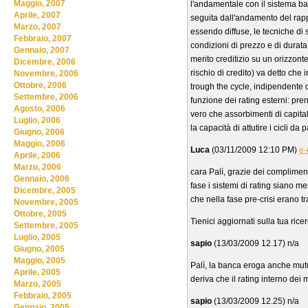
Maggio, 2007
l'andamentale con il sistema ban
Aprile, 2007
seguita dall'andamento del rapp
Marzo, 2007
essendo diffuse, le tecniche di s
Febbraio, 2007
condizioni di prezzo e di durata d
Gennaio, 2007
merito creditizio su un orizzont
Dicembre, 2006
rischio di credito) va detto che
Novembre, 2006
Ottobre, 2006
trough the cycle, indipendente 
Settembre, 2006
funzione dei rating esterni: pr
Agosto, 2006
vero che assorbimenti di capital
Luglio, 2006
la capacità di attutire i cicli da
Giugno, 2006
Maggio, 2006
Luca
(03/11/2009 12:10 PM)
e-
Aprile, 2006
Marzo, 2006
cara Palì, grazie dei compliment
Gennaio, 2006
fase i sistemi di rating siano 
Dicembre, 2005
che nella fase pre-crisi erano tr
Novembre, 2005
Ottobre, 2005
Tienici aggiornati sulla tua ricer
Settembre, 2005
Luglio, 2005
sapio
(13/03/2009 12.17) n/a
Giugno, 2005
Maggio, 2005
Palì, la banca eroga anche mutui
Aprile, 2005
deriva che il rating interno dei
Marzo, 2005
Febbraio, 2005
sapio
(13/03/2009 12.25) n/a
Gennaio, 2005