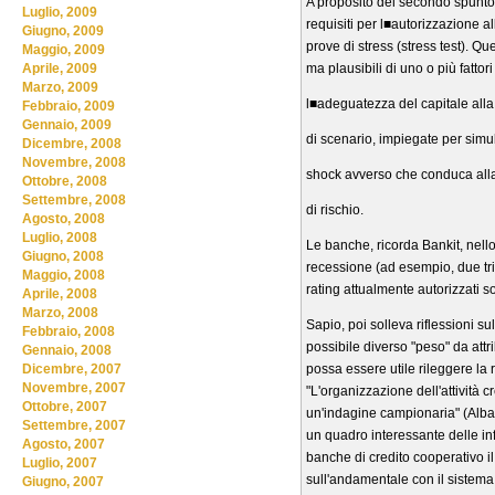
A proposito del secondo spunto di
Luglio, 2009
requisiti per l■autorizzazione al
Giugno, 2009
prove di stress (stress test). Q
Maggio, 2009
ma plausibili di uno o più fattori
Aprile, 2009
Marzo, 2009
l■adeguatezza del capitale alla v
Febbraio, 2009
Gennaio, 2009
di scenario, impiegate per simul
Dicembre, 2008
Novembre, 2008
shock avverso che conduca alla
Ottobre, 2008
Settembre, 2008
di rischio.
Agosto, 2008
Luglio, 2008
Le banche, ricorda Bankit, nell
Giugno, 2008
recessione (ad esempio, due trime
Maggio, 2008
rating attualmente autorizzati 
Aprile, 2008
Marzo, 2008
Sapio, poi solleva riflessioni su
Febbraio, 2008
possibile diverso "peso" da attr
Gennaio, 2008
possa essere utile rileggere la 
Dicembre, 2007
Novembre, 2007
"L'organizzazione dell'attività cr
Ottobre, 2007
un'indagine campionaria" (Albare
Settembre, 2007
un quadro interessante delle inf
Agosto, 2007
banche di credito cooperativo il 
Luglio, 2007
sull'andamentale con il sistema 
Giugno, 2007