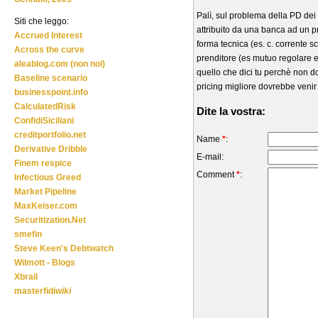
Palì, sul problema della PD dei 
Siti che leggo:
attribuito da una banca ad un pr
Accrued Interest
forma tecnica (es. c. corrente 
Across the curve
prenditore (es mutuo regolare e
aleablog.com (non noi)
quello che dici tu perchè non do
Baseline scenario
pricing migliore dovrebbe veni
businesspoint.info
CalculatedRisk
Dite la vostra:
ConfidiSiciliani
creditportfolio.net
Name
*
:
Derivative Dribble
E-mail:
Finem respice
Comment
*
:
Infectious Greed
Market Pipeline
MaxKeiser.com
Securitization.Net
smefin
Steve Keen's Debtwatch
Wilmott - Blogs
Xbrail
masterfidi
wiki