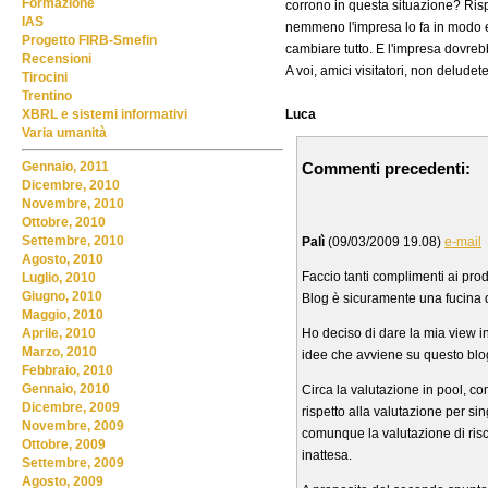
Formazione
corrono in questa situazione? Risp
IAS
nemmeno l'impresa lo fa in modo e
Progetto FIRB-Smefin
cambiare tutto. E l'impresa dovrebb
Recensioni
A voi, amici visitatori, non deludete
Tirocini
Trentino
Luca
XBRL e sistemi informativi
Varia umanità
Commenti precedenti:
Gennaio, 2011
Dicembre, 2010
Novembre, 2010
Ottobre, 2010
Settembre, 2010
Palì
(09/03/2009 19.08)
e-mail
Agosto, 2010
Faccio tanti complimenti ai pro
Luglio, 2010
Giugno, 2010
Blog è sicuramente una fucina di 
Maggio, 2010
Ho deciso di dare la mia view in
Aprile, 2010
Marzo, 2010
idee che avviene su questo blo
Febbraio, 2010
Gennaio, 2010
Circa la valutazione in pool, com
Dicembre, 2009
rispetto alla valutazione per si
Novembre, 2009
comunque la valutazione di risch
Ottobre, 2009
inattesa.
Settembre, 2009
Agosto, 2009