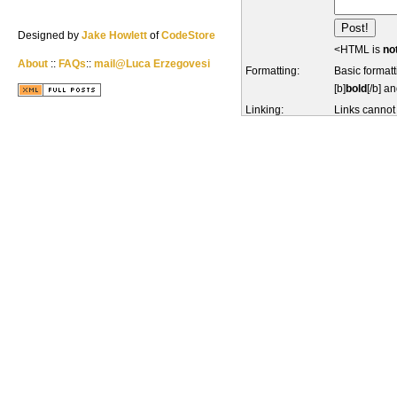
Designed by
Jake Howlett
of
CodeStore
<HTML is
no
About
::
FAQs
::
mail@Luca Erzegovesi
Formatting:
Basic formatt
[b]
bold
[/b] an
Linking:
Links cannot