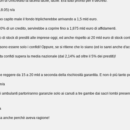
 di Unicredito la faceva facile, facile. Era tutto pronto per il decreto.
8.05) n/a
o capito male il fondo triplicherebbe arrivando a 1,5 mld euro.
0% di un credito, servirebbe a coprire fino a 1,875 mld euro di affidamenti.
di stock di prestiti alle imprese oggi, ed anche rispetto ai 20 mld euro di stock conf
o essere solo i confidi! Oppure, se si ritiene che lo siano (ed io sarei anche d'acc
a confidi supera la media nazionale (dal 2,14% ad oltre il 5% dei prestiti)!
e reggere da 15 a 20 mld a seconda della rischiosità garantita. E non è più tanto p
n/a
ghi ambulanti partoriranno garanzie solo ai canuti a tre gambe dai sacri lombi prese
a
ca anche perchè aveva ragione!