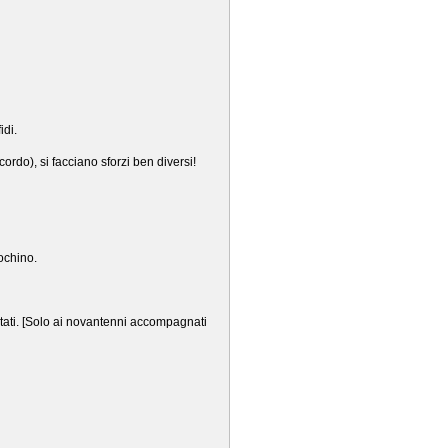
idi.
ordo), si facciano sforzi ben diversi!
ochino.
ntati. [Solo ai novantenni accompagnati