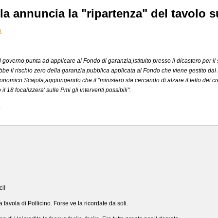
ola annuncia la "ripartenza" del tavolo s
a
overno punta ad applicare al Fondo di garanzia,istituito presso il dicastero per il
be il rischio zero della garanzia pubblica applicata al Fondo che viene gestito dal 
onomico Scajola,aggiungendo che il ''ministero sta cercando di alzare il tetto dei cr
l 18 focalizzera' sulle Pmi gli interventi possibili''.
.
ci!
 favola di Pollicino. Forse ve la ricordate da soli.