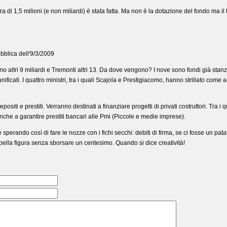
 di 1,5 milioni (e non miliardi) è stata fatta. Ma non è la dotazione del fondo ma il 
bblica dell'9/3/2009
 altri 9 miliardi e Tremonti altri 13. Da dove vengono? I nove sono fondi già stanziati
e unificati. I quattro ministri, tra i quali Scajola e Prestigiacomo, hanno strillato co
positi e prestiti. Verranno destinati a finanziare progetti di privati costruttori. Tr
nche a garantire prestiti bancari alle Pmi (Piccole e medie imprese).
perando così di fare le nozze con i fichi secchi: debiti di firma, se ci fosse un pa
 bella figura senza sborsare un centesimo. Quando si dice creatività!