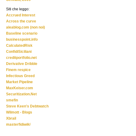
Siti che leggo:
Accrued Interest
Across the curve
aleablog.com (non noi)
Baseline scenario
businesspoint.info
CalculatedRisk
ConfidiSiciliani
creditportfolio.net
Derivative Dribble
Finem respice
Infectious Greed
Market Pipeline
MaxKeiser.com
Securitization.Net
smefin
Steve Keen's Debtwatch
Wilmott - Blogs
Xbrail
masterfidi
wiki