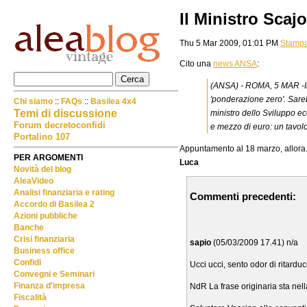
Il Ministro Scaj
Thu 5 Mar 2009, 01:01 PM
Stamp
Cito una
news ANSA
:
(ANSA) - ROMA, 5 MAR -Il g
'ponderazione zero'. Sareb
Chi siamo
::
FAQs
::
Basilea 4x4
Temi di discussione
ministro dello Sviluppo ec
Forum decretoconfidi
e mezzo di euro: un tavolo i
Portalino 107
Appuntamento al 18 marzo, allora
PER ARGOMENTI
Luca
Novità del blog
AleaVideo
Analisi finanziaria e rating
Commenti precedenti:
Accordo di Basilea 2
Azioni pubbliche
Banche
Crisi finanziaria
sapio
(05/03/2009 17.41) n/a
Business office
Confidi
Ucci ucci, sento odor di ritarduc
Convegni e Seminari
Finanza d'impresa
NdR La frase originaria sta nella
Fiscalità