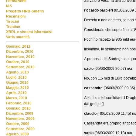
Salvatore Vescina alla convention
Formazione
IAS
riccardo barbieri
(05/03/2009 1
Progetto FIRB-Smefin
Recensioni
Decreto o non decreto, se non h
Tirocini
Trentino
Considerato che copre fino all'8
XBRL e sistemi informativi
Varia umanità
Pochino rispetto ai 935 mld euro 
Gennaio, 2011
Insomma, lo strumento non posson
Dicembre, 2010
Novembre, 2010
A proposito, in Sardegna la quot
Ottobre, 2010
Settembre, 2010
sapio
(05/03/2009 20.57) n/a
Agosto, 2010
Luglio, 2010
No, con 1,5 mld di Euro potrebb
Giugno, 2010
Maggio, 2010
cassandra
(06/03/2009 09.35) 
Aprile, 2010
Attenti o miei confidiani! I Dra
Marzo, 2010
Febbraio, 2010
dai genitori]
Gennaio, 2010
claudio r
(06/03/2009 11.45) n/
Dicembre, 2009
Novembre, 2009
Cassandra era proprio antipati
Ottobre, 2009
Settembre, 2009
sapio
(06/03/2009 12.18) n/a
Agosto, 2009