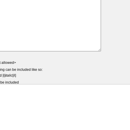
t
allowed>
ing can be included like so:
d [i]
italic
[/i]
 be included