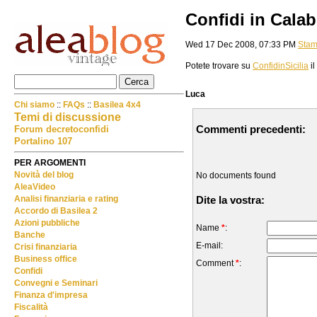
Confidi in Calab
Wed 17 Dec 2008, 07:33 PM
Sta
Potete trovare su
ConfidinSicilia
il
Luca
Chi siamo
::
FAQs
::
Basilea 4x4
Temi di discussione
Commenti precedenti:
Forum decretoconfidi
Portalino 107
PER ARGOMENTI
Novità del blog
No documents found
AleaVideo
Dite la vostra:
Analisi finanziaria e rating
Accordo di Basilea 2
Azioni pubbliche
Name
*
:
Banche
E-mail:
Crisi finanziaria
Business office
Comment
*
:
Confidi
Convegni e Seminari
Finanza d'impresa
Fiscalità