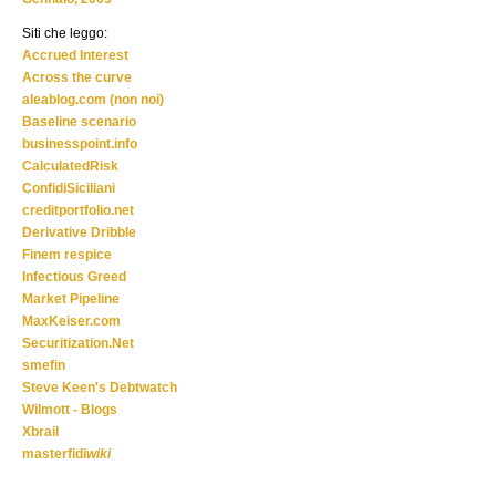
Siti che leggo:
Accrued Interest
Across the curve
aleablog.com (non noi)
Baseline scenario
businesspoint.info
CalculatedRisk
ConfidiSiciliani
creditportfolio.net
Derivative Dribble
Finem respice
Infectious Greed
Market Pipeline
MaxKeiser.com
Securitization.Net
smefin
Steve Keen's Debtwatch
Wilmott - Blogs
Xbrail
masterfidi
wiki