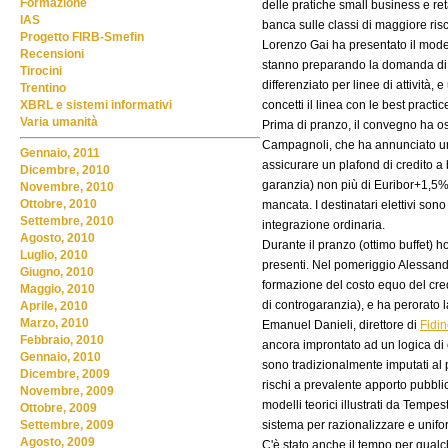
Formazione
delle pratiche small business e re
IAS
banca sulle classi di maggiore risc
Progetto FIRB-Smefin
Lorenzo Gai ha presentato il modell
Recensioni
stanno preparando la domanda di is
Tirocini
differenziato per linee di attività
Trentino
concetti il linea con le best practic
XBRL e sistemi informativi
Varia umanità
Prima di pranzo, il convegno ha o
Campagnoli, che ha annunciato un
Gennaio, 2011
assicurare un plafond di credito a
Dicembre, 2010
garanzia) non più di Euribor+1,5%
Novembre, 2010
Ottobre, 2010
mancata. I destinatari elettivi sono 
Settembre, 2010
integrazione ordinaria.
Agosto, 2010
Durante il pranzo (ottimo buffet) 
Luglio, 2010
presenti. Nel pomeriggio Alessandr
Giugno, 2010
formazione del costo equo del credi
Maggio, 2010
di controgaranzia), e ha perorato l
Aprile, 2010
Marzo, 2010
Emanuel Danieli, direttore di
Fidin
Febbraio, 2010
ancora improntato ad un logica di c
Gennaio, 2010
sono tradizionalmente imputati al p
Dicembre, 2009
rischi a prevalente apporto pubbli
Novembre, 2009
modelli teorici illustrati da Tempes
Ottobre, 2009
sistema per razionalizzare e unifo
Settembre, 2009
Agosto, 2009
C'è stato anche il tempo per qualch