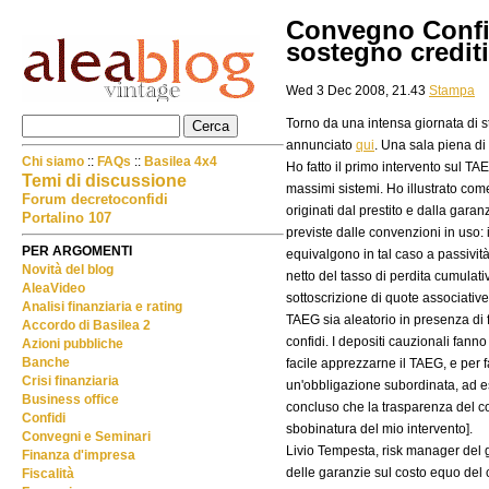
Convegno Confidi
sostegno credit
Wed 3 Dec 2008, 21.43
Stampa
Torno da una intensa giornata di s
annunciato
qui
. Una sala piena di
Chi siamo
::
FAQs
::
Basilea 4x4
Ho fatto il primo intervento sul TA
Temi di discussione
massimi sistemi. Ho illustrato come
Forum decretoconfidi
originati dal prestito e dalla garanz
Portalino 107
previste dalle convenzioni in uso: i
PER ARGOMENTI
equivalgono in tal caso a passività s
Novità del blog
netto del tasso di perdita cumulativ
AleaVideo
sottoscrizione di quote associative
Analisi finanziaria e rating
TAEG sia aleatorio in presenza di fon
Accordo di Basilea 2
confidi. I depositi cauzionali fanno
Azioni pubbliche
Banche
facile apprezzarne il TAEG, e per f
Crisi finanziaria
un'obbligazione subordinata, ad es
Business office
concluso che la trasparenza del c
Confidi
sbobinatura del mio intervento].
Convegni e Seminari
Livio Tempesta, risk manager del 
Finanza d'impresa
delle garanzie sul costo equo del c
Fiscalità