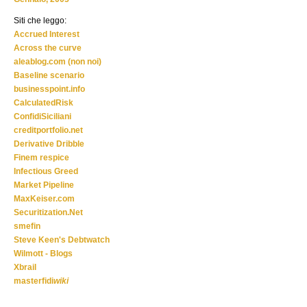
Siti che leggo:
Accrued Interest
Across the curve
aleablog.com (non noi)
Baseline scenario
businesspoint.info
CalculatedRisk
ConfidiSiciliani
creditportfolio.net
Derivative Dribble
Finem respice
Infectious Greed
Market Pipeline
MaxKeiser.com
Securitization.Net
smefin
Steve Keen's Debtwatch
Wilmott - Blogs
Xbrail
masterfidi
wiki