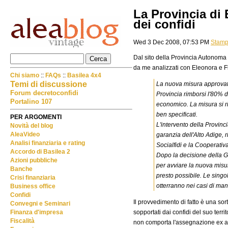
La Provincia di 
dei confidi
Wed 3 Dec 2008, 07:53 PM
Stam
Dal sito della Provincia Autonoma
da me analizzati con Eleonora e F
Chi siamo
::
FAQs
::
Basilea 4x4
Temi di discussione
La nuova misura approvata 
Forum decretoconfidi
Provincia rimborsi l'80% d
Portalino 107
economico. La misura si ri
ben specificati.
PER ARGOMENTI
L'intervento della Provinci
Novità del blog
AleaVideo
garanzia dell'Alto Adige, r
Analisi finanziaria e rating
Socialfidi e la Cooperativa
Accordo di Basilea 2
Dopo la decisione della Gi
Azioni pubbliche
per avviare la nuova misur
Banche
presto possibile. Le singo
Crisi finanziaria
otterranno nei casi di man
Business office
Confidi
Il provvedimento di fatto è una sor
Convegni e Seminari
sopportati dai confidi del suo territ
Finanza d'impresa
Fiscalità
non comporta l'assegnazione ex ante