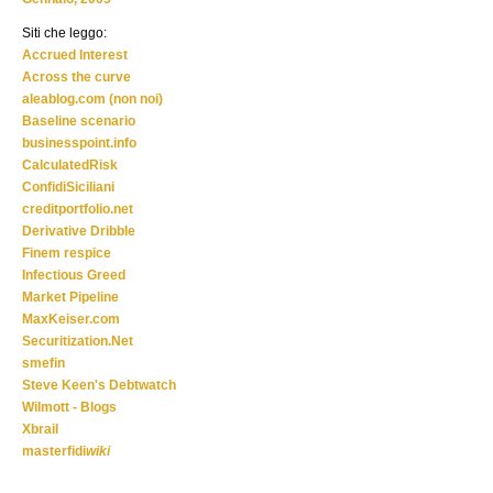
Siti che leggo:
Accrued Interest
Across the curve
aleablog.com (non noi)
Baseline scenario
businesspoint.info
CalculatedRisk
ConfidiSiciliani
creditportfolio.net
Derivative Dribble
Finem respice
Infectious Greed
Market Pipeline
MaxKeiser.com
Securitization.Net
smefin
Steve Keen's Debtwatch
Wilmott - Blogs
Xbrail
masterfidi
wiki