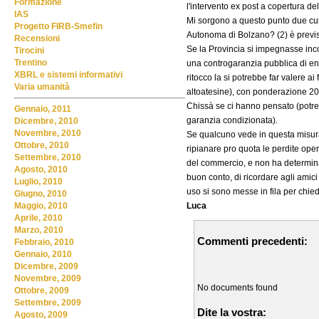
Formazione
l'intervento ex post a copertura de
IAS
Mi sorgono a questo punto due cur
Progetto FIRB-Smefin
Autonoma di Bolzano? (2) è previst
Recensioni
Se la Provincia si impegnasse inc
Tirocini
Trentino
una controgaranzia pubblica di ent
XBRL e sistemi informativi
ritocco la si potrebbe far valere a
Varia umanità
altoatesine), con ponderazione 2
Chissà se ci hanno pensato (potrebb
Gennaio, 2011
garanzia condizionata).
Dicembre, 2010
Novembre, 2010
Se qualcuno vede in questa misura 
Ottobre, 2010
ripianare pro quota le perdite opera
Settembre, 2010
del commercio, e non ha determinat
Agosto, 2010
buon conto, di ricordare agli amic
Luglio, 2010
uso si sono messe in fila per chie
Giugno, 2010
Luca
Maggio, 2010
Aprile, 2010
Marzo, 2010
Commenti precedenti:
Febbraio, 2010
Gennaio, 2010
Dicembre, 2009
Novembre, 2009
No documents found
Ottobre, 2009
Settembre, 2009
Dite la vostra:
Agosto, 2009