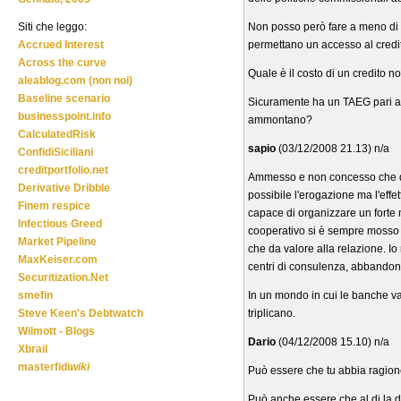
Non posso però fare a meno di no
Siti che leggo:
permettano un accesso al credito
Accrued Interest
Across the curve
Quale è il costo di un credito n
aleablog.com (non noi)
Baseline scenario
Sicuramente ha un TAEG pari a Z
businesspoint.info
ammontano?
CalculatedRisk
sapio
(03/12/2008 21.13) n/a
ConfidiSiciliani
creditportfolio.net
Ammesso e non concesso che que
Derivative Dribble
possibile l'erogazione ma l'eff
Finem respice
capace di organizzare un forte
Infectious Greed
cooperativo si è sempre mosso c
Market Pipeline
che da valore alla relazione. Io
MaxKeiser.com
centri di consulenza, abbandon
Securitization.Net
In un mondo in cui le banche val
smefin
triplicano.
Steve Keen's Debtwatch
Wilmott - Blogs
Dario
(04/12/2008 15.10) n/a
Xbrail
masterfidi
wiki
Può essere che tu abbia ragione
Può anche essere che al di la d