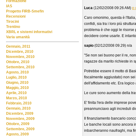
Formazione
IAS
Luca
(12/02/2008 09:26 AM)
e-
Progetto FIRB-Smefin
Recensioni
Caro omonimo, questa è l'Italia, 
Tirocini
confidi, sia tra i loro più strut
Trentino
problema è che oggi le risorse p
XBRL e sistemi informativi
decidere come usarle. E intanto a
Varia umanità
sapio
(02/12/2008 09.29) n/a
Gennaio, 2011
Dicembre, 2010
"Se non sei buono per il re, non
Novembre, 2010
ragazze da marito richieste in sp
Ottobre, 2010
Settembre, 2010
Potrebbe essere il motto di Basi
Agosto, 2010
fiscalmente aggiustato) non se
Luglio, 2010
Giugno, 2010
dell'affidamento etc. Era logico
Maggio, 2010
Le cure sono aumento della tras
Aprile, 2010
Marzo, 2010
E' finita l'era delle imprese po
Febbraio, 2010
Gennaio, 2010
preannunciavo agli increduli d
Dicembre, 2009
Il finanziamento bancario concor
Novembre, 2009
Ottobre, 2009
Le banche locali sono ancora i
Settembre, 2009
inbarcheranno naufraghi, ma fin
Agosto, 2009