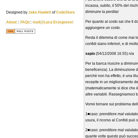
incassa, subito, il 50% del risc
diminuire la perdita!
Designed by
Jake Howlett
of
CodeStore
Per quanto al costo sai che ti do
About
::
FAQs
::
mail@Luca Erzegovesi
aggiungere un costo.
Resta il dilemma di come mai le
confidi siano inferiori, e di mol
sapio
(04/12/2008 16.55) n/a
Per la banca riuscire a diminuir
beneficenza). La diminuzione de
perchè non ha effetto, è una ill
recepite in un miglioramento del
(matematicamente si dice che è 
altre variabili. Rassegniamoci t
Vorrei tornare sul problema dell
1■caso: prenditore mal valutato
usura, il ricorso al Confidi può
2■caso: prenditore mal valutato 
quante volte questo può succede