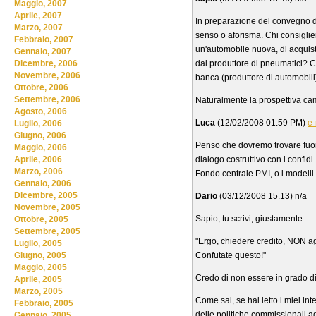
Maggio, 2007
Aprile, 2007
In preparazione del convegno di 
Marzo, 2007
senso o aforisma. Chi consigl
Febbraio, 2007
un'automobile nuova, di acquist
Gennaio, 2007
dal produttore di pneumatici? C
Dicembre, 2006
Novembre, 2006
banca (produttore di automobil
Ottobre, 2006
Settembre, 2006
Naturalmente la prospettiva camb
Agosto, 2006
Luca
(12/02/2008 01:59 PM)
e-
Luglio, 2006
Giugno, 2006
Penso che dovremo trovare fuori 
Maggio, 2006
dialogo costruttivo con i confidi
Aprile, 2006
Marzo, 2006
Fondo centrale PMI, o i modelli 
Gennaio, 2006
Dicembre, 2005
Dario
(03/12/2008 15.13) n/a
Novembre, 2005
Sapio, tu scrivi, giustamente:
Ottobre, 2005
Settembre, 2005
"Ergo, chiedere credito, NON ag
Luglio, 2005
Confutate questo!"
Giugno, 2005
Maggio, 2005
Credo di non essere in grado di 
Aprile, 2005
Marzo, 2005
Come sai, se hai letto i miei int
Febbraio, 2005
delle politiche commissionali ad
Gennaio, 2005