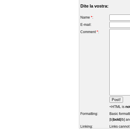
Dite la vostra:
Name
*
:
E-mail:
Comment
*
:
<HTML is
no
Formatting:
Basic formatt
[b]
bold
[/b] an
Linking:
Links cannot