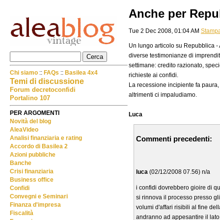
Anche per Repub
Tue 2 Dec 2008, 01:04 AM
Stamp
Un lungo articolo su Repubblica - 
diverse testimonianze di imprendito
settimane: credito razionato, speci
Chi siamo
::
FAQs
::
Basilea 4x4
richieste ai confidi.
Temi di discussione
La recessione incipiente fa paura,
Forum decretoconfidi
altrimenti ci impaludiamo.
Portalino 107
PER ARGOMENTI
Luca
Novità del blog
AleaVideo
Commenti precedenti:
Analisi finanziaria e rating
Accordo di Basilea 2
Azioni pubbliche
Banche
Crisi finanziaria
luca
(02/12/2008 07.56) n/a
Business office
i confidi dovrebbero gioire di q
Confidi
Convegni e Seminari
si rinnova il processo presso gli
Finanza d'impresa
volumi d'affari risibili al fine 
Fiscalità
andranno ad appesantire il lato 