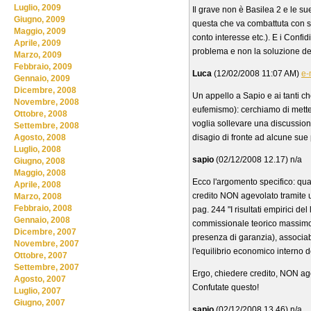
Luglio, 2009
Il grave non è Basilea 2 e le s
Giugno, 2009
questa che va combattuta con si
Maggio, 2009
conto interesse etc.). E i Confi
Aprile, 2009
problema e non la soluzione de
Marzo, 2009
Febbraio, 2009
Luca
(12/02/2008 11:07 AM)
e-
Gennaio, 2009
Dicembre, 2008
Un appello a Sapio e ai tanti c
Novembre, 2008
eufemismo): cerchiamo di metter
Ottobre, 2008
voglia sollevare una discussion
Settembre, 2008
disagio di fronte ad alcune sue
Agosto, 2008
Luglio, 2008
sapio
(02/12/2008 12.17) n/a
Giugno, 2008
Maggio, 2008
Ecco l'argomento specifico: qua
Aprile, 2008
credito NON agevolato tramite un 
Marzo, 2008
Febbraio, 2008
pag. 244 "I risultati empirici del
Gennaio, 2008
commissionale teorico massimo (
Dicembre, 2007
presenza di garanzia), associab
Novembre, 2007
l'equilibrio economico interno d
Ottobre, 2007
Settembre, 2007
Ergo, chiedere credito, NON age
Agosto, 2007
Confutate questo!
Luglio, 2007
Giugno, 2007
sapio
(02/12/2008 13.46) n/a