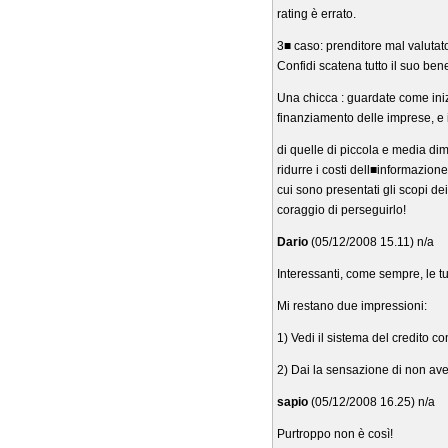
rating è errato.
3■ caso: prenditore mal valutato
Confidi scatena tutto il suo ben
Una chicca : guardate come inizi
finanziamento delle imprese, e 
di quelle di piccola e media dime
ridurre i costi dell■informazione
cui sono presentati gli scopi de
coraggio di perseguirlo!
Dario
(05/12/2008 15.11) n/a
Interessanti, come sempre, le t
Mi restano due impressioni:
1) Vedi il sistema del credito 
2) Dai la sensazione di non ave
sapio
(05/12/2008 16.25) n/a
Purtroppo non è così!