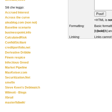
Siti che leggo:
Accrued Interest
Across the curve
<HTML is
no
aleablog.com (non noi)
Formatting:
Basic formatt
Baseline scenario
[b]
bold
[/b] an
businesspoint.info
Linking:
Links cannot
CalculatedRisk
ConfidiSiciliani
creditportfolio.net
Derivative Dribble
Finem respice
Infectious Greed
Market Pipeline
MaxKeiser.com
Securitization.Net
smefin
Steve Keen's Debtwatch
Wilmott - Blogs
Xbrail
masterfidi
wiki