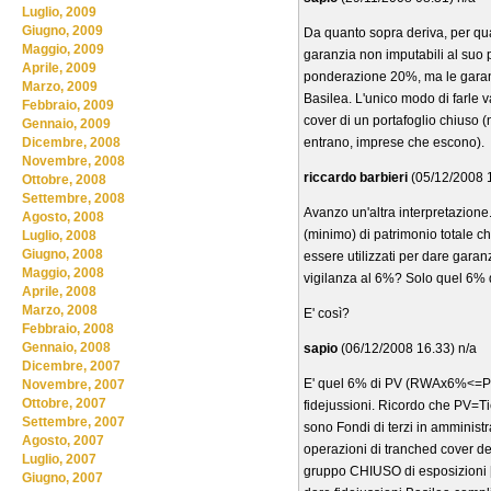
Luglio, 2009
Giugno, 2009
Da quanto sopra deriva, per qua
Maggio, 2009
garanzia non imputabili al suo 
Aprile, 2009
ponderazione 20%, ma le garanz
Marzo, 2009
Basilea. L'unico modo di farle v
Febbraio, 2009
cover di un portafoglio chiuso 
Gennaio, 2009
entrano, imprese che escono).
Dicembre, 2008
Novembre, 2008
riccardo barbieri
(05/12/2008 1
Ottobre, 2008
Settembre, 2008
Avanzo un'altra interpretazione
Agosto, 2008
(minimo) di patrimonio totale ch
Luglio, 2008
Giugno, 2008
essere utilizzati per dare garan
Maggio, 2008
vigilanza al 6%? Solo quel 6% dev
Aprile, 2008
Marzo, 2008
E' così?
Febbraio, 2008
Gennaio, 2008
sapio
(06/12/2008 16.33) n/a
Dicembre, 2007
E' quel 6% di PV (RWAx6%<=PV) 
Novembre, 2007
Ottobre, 2007
fidejussioni. Ricordo che PV=Tier
Settembre, 2007
sono Fondi di terzi in amminist
Agosto, 2007
operazioni di tranched cover det
Luglio, 2007
gruppo CHIUSO di esposizioni [
Giugno, 2007