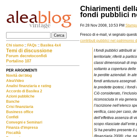
Chiarimenti dell
fondi pubblici n
Fri 28 Nov 2008, 10:53 PM
Stamp
Fresco di e-mail, vi segnalo ques
contributi pubblici nel patrimonio d
Chi siamo
::
FAQs
::
Basilea 4x4
Temi di discussione
I fondi pubblici attribuiti 
Forum decretoconfidi
territoriale; riferiti a part
Portalino 107
classi dimensionali di imp
soltanto a copertura delle 
PER ARGOMENTI
le perdite aziendali. In al
Novità del blog
AleaVideo
fondi antiusura assegnati a
Analisi finanziaria e rating
le predette ipotesi, i fond
Accordo di Basilea 2
Ciò considerato, l’inclusi
Azioni pubbliche
riconosciuta in via genera
Banche
l’iscrizione nell’elenco sp
Crisi finanziaria
verifica, caso per caso, d
Business office
Confidi
dell’effettiva assenza di v
Convegni e Seminari
scopo rilasciate dall’ente
Finanza d'impresa
Si ha peraltro presente il
Fiscalità
(finanziaria 2008), che, ne