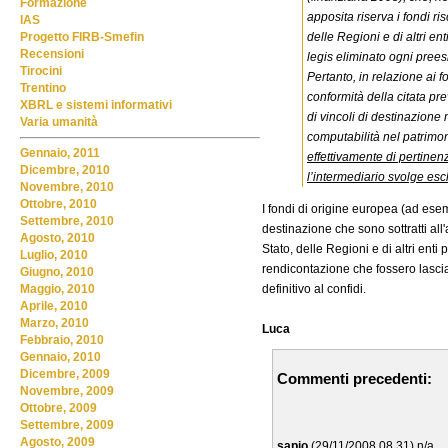
Formazione
apposita riserva i fondi risc
IAS
delle Regioni e di altri e
Progetto FIRB-Smefin
Recensioni
legis eliminato ogni preesi
Tirocini
Pertanto, in relazione ai f
Trentino
conformità della citata pr
XBRL e sistemi informativi
di vincoli di destinazione 
Varia umanità
computabilità nel patrimon
Gennaio, 2011
effettivamente di pertinenz
Dicembre, 2010
l’intermediario svolge esc
Novembre, 2010
Ottobre, 2010
I fondi di origine europea (ad es
Settembre, 2010
destinazione che sono sottratti all
Agosto, 2010
Stato, delle Regioni e di altri enti
Luglio, 2010
rendicontazione che fossero lasciati
Giugno, 2010
definitivo al confidi.
Maggio, 2010
Aprile, 2010
Marzo, 2010
Luca
Febbraio, 2010
Gennaio, 2010
Dicembre, 2009
Commenti precedenti:
Novembre, 2009
Ottobre, 2009
Settembre, 2009
Agosto, 2009
sapio
(29/11/2008 08.31) n/a