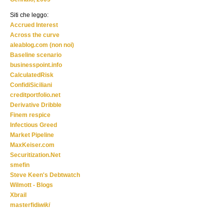
Siti che leggo:
Accrued Interest
Across the curve
aleablog.com (non noi)
Baseline scenario
businesspoint.info
CalculatedRisk
ConfidiSiciliani
creditportfolio.net
Derivative Dribble
Finem respice
Infectious Greed
Market Pipeline
MaxKeiser.com
Securitization.Net
smefin
Steve Keen's Debtwatch
Wilmott - Blogs
Xbrail
masterfidi
wiki