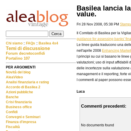
Basilea lancia l
value.
Fri 28 Nov 2008, 05:38 PM
Stamp
Il Comitato di Basilea per la Vigi
guidance for assessing banks' fina
Chi siamo
::
FAQs
::
Basilea 4x4
Le linee guida traducono una dell
Temi di discussione
nell'aprile 2008
Enhancing Market 
Forum decretoconfidi
I principi su cui si basano le line
Portalino 107
valutazioni; uso di input affidabili
PER ARGOMENTI
delle incertezze sulla valutazione a
Novità del blog
management e il reporting; forte vi
AleaVideo
I commenti al paper possono esser
Analisi finanziaria e rating
Accordo di Basilea 2
Luca
Azioni pubbliche
Banche
Crisi finanziaria
Commenti precedenti:
Business office
Confidi
Convegni e Seminari
Finanza d'impresa
No documents found
Fiscalità